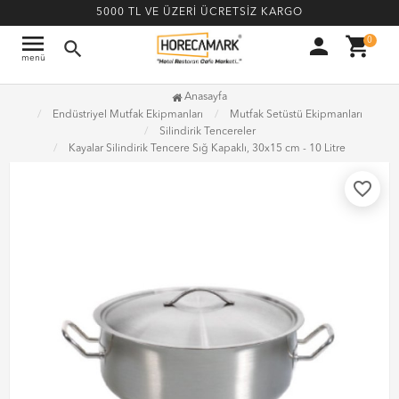
5000 TL VE ÜZERİ ÜCRETSİZ KARGO
menu
person
shopping_cart
0
search
menü
Anasayfa
Endüstriyel Mutfak Ekipmanları
Mutfak Setüstü Ekipmanları
Silindirik Tencereler
Kayalar Silindirik Tencere Sığ Kapaklı, 30x15 cm - 10 Litre
favorite_border