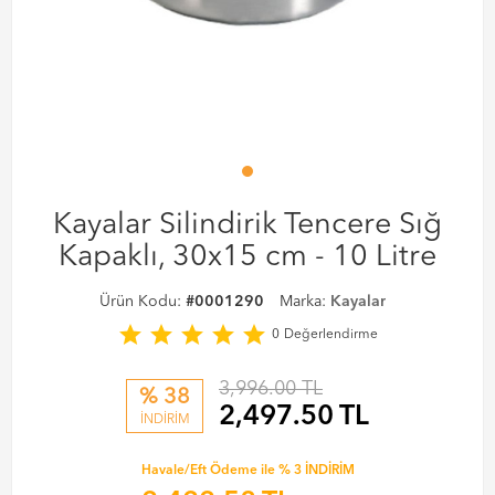
Kayalar Silindirik Tencere Sığ
Kapaklı, 30x15 cm - 10 Litre
Ürün Kodu:
#0001290
Marka:
Kayalar
star
star
star
star
star
0
Değerlendirme
3,996.00 TL
% 38
2,497.50
TL
İNDİRİM
Havale/Eft Ödeme ile % 3 İNDİRİM