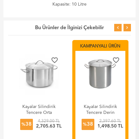
Kapasite: 10 Litre
Bu Ürünler de İlginizi Çekebilir
KAMPANYALI ÜRÜN
favorite_border
favorite_border
Kayalar Silindirik
Kayalar Silindirik
Tencere Orta
Tencere Derin
Kapaklı, 30x20 cm
Kapaklı, 20x20 cm
4,329.00 TL
2,397.60 TL
38
38
- 14 Litre
- 6,1 Litre
%
%
L
2,705.63 TL
1,498.50 TL