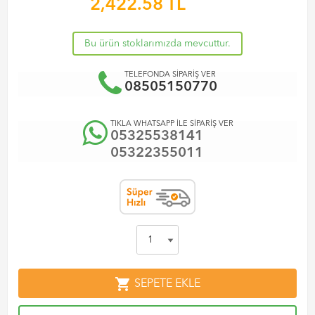
2,422.58
TL
Bu ürün stoklarımızda mevcuttur.
TELEFONDA SİPARİŞ VER
08505150770
TIKLA WHATSAPP İLE SİPARİŞ VER
05325538141
05322355011
shopping_cart
SEPETE EKLE