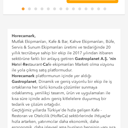
Horecamark,
Mutfak Ekipmanları, Kafe & Bar, Kahve Ekipmanları, Büfe,
Servis & Sunum Ekipmanları üretimi ve tedariğinde 20
yıllık tecrübeye sahip bir ekip ile 2017 yılından itibaren
sektörüne farklı bir anlayış getiren
Gastroplanet A.Ş. 'nin
Ho
tel-
Re
staurant-
Ca
fe ekipmanları Marketi olma vizyonu
ile yola çıkmış satış platformudur.
Horecamark
platformunun içinde yer aldığı
Gastroplanet
, Dinamik ve geniş vizyonlu bir ekip ile iş
ortaklarına her türlü konuda çözümler sunmaya
odaklanmış, yenilikçi tasarım, ürün ve uygulamaları ile
kısa süre içinde adını geniş kitlelelere duyurmuş bir
tedarik ve çözüm ortağıdır.
Geçtiğimiz yıllarda Türkiye'de hızla gelişen Kafe -
Restoran ve Otelcilik (HoReCa) sektörlerinde ihtiyaçlar
hızla artarken, yatırımcılar daha ekonomik, daha
ergonomik, daha işlevsel ama bunların hepsinin yanı sıra