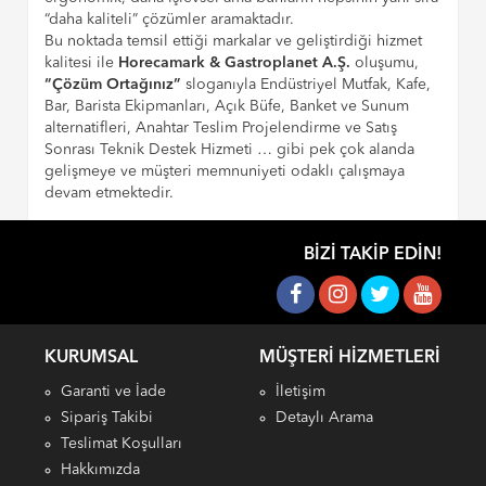
“daha kaliteli” çözümler aramaktadır.
Bu noktada temsil ettiği markalar ve geliştirdiği hizmet
kalitesi ile
Horecamark & Gastroplanet A.Ş.
oluşumu,
“Çözüm Ortağınız”
sloganıyla Endüstriyel Mutfak, Kafe,
Bar, Barista Ekipmanları, Açık Büfe, Banket ve Sunum
alternatifleri, Anahtar Teslim Projelendirme ve Satış
Sonrası Teknik Destek Hizmeti … gibi pek çok alanda
gelişmeye ve müşteri memnuniyeti odaklı çalışmaya
devam etmektedir.
BIZI TAKIP EDIN!
KURUMSAL
MÜŞTERI HIZMETLERI
Garanti ve İade
İletişim
Sipariş Takibi
Detaylı Arama
Teslimat Koşulları
Hakkımızda