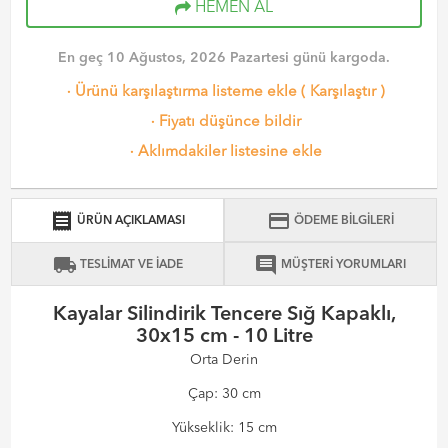
HEMEN AL
En geç 10 Ağustos, 2026 Pazartesi günü kargoda.
·
Ürünü karşılaştırma listeme ekle
(
Karşılaştır
)
·
Fiyatı düşünce bildir
·
Aklımdakiler listesine ekle
receipt
credit_card
ÜRÜN AÇIKLAMASI
ÖDEME BİLGİLERİ
local_shipping
comment
TESLİMAT VE İADE
MÜŞTERİ YORUMLARI
Kayalar Silindirik Tencere Sığ Kapaklı,
30x15 cm - 10 Litre
Orta Derin
Çap: 30 cm
Yükseklik: 15 cm