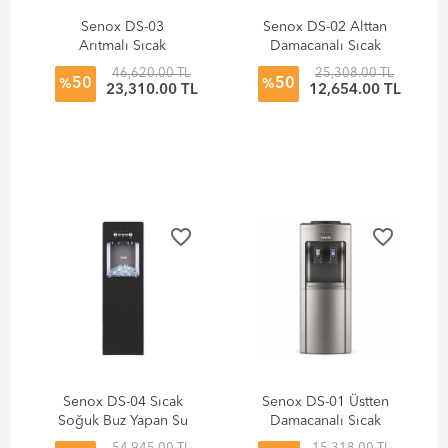
Senox DS-03
Senox DS-02 Alttan
Arıtmalı Sıcak
Damacanalı Sıcak
Normal Soğuk Su
Normal Soğuk Su
46,620.00 TL
25,308.00 TL
50
50
Sebili, Siyah
Sebili, Siyah
%
%
23,310.00 TL
12,654.00 TL
favorite_border
favorite_border
Senox DS-04 Sıcak
Senox DS-01 Üstten
Soğuk Buz Yapan Su
Damacanalı Sıcak
Sebili, Siyah
Soğuk Su Sebili,