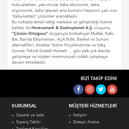
hızla artarken, yatırımcılar daha ekonomik, daha
ergonomik, daha işlevsel ama bunların hepsinin yanı sıra
“daha kaliteli” çözümler aramaktadır.
Bu noktada temsil ettiği markalar ve geliştirdiği hizmet
kalitesi ile
Horecamark & Gastroplanet A.Ş.
oluşumu,
“Çözüm Ortağınız”
sloganıyla Endüstriyel Mutfak, Kafe,
Bar, Barista Ekipmanları, Açık Büfe, Banket ve Sunum
alternatifleri, Anahtar Teslim Projelendirme ve Satış
Sonrası Teknik Destek Hizmeti … gibi pek çok alanda
gelişmeye ve müşteri memnuniyeti odaklı çalışmaya
devam etmektedir.
BIZI TAKIP EDIN!
KURUMSAL
MÜŞTERI HIZMETLERI
Garanti ve İade
İletişim
Sipariş Takibi
Detaylı Arama
Teslimat Koşulları