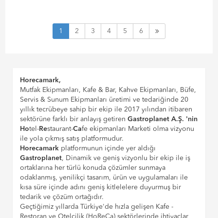
1
2
3
4
5
6
Horecamark,
Mutfak Ekipmanları, Kafe & Bar, Kahve Ekipmanları, Büfe,
Servis & Sunum Ekipmanları üretimi ve tedariğinde 20
yıllık tecrübeye sahip bir ekip ile 2017 yılından itibaren
sektörüne farklı bir anlayış getiren
Gastroplanet A.Ş. 'nin
Ho
tel-
Re
staurant-
Ca
fe ekipmanları Marketi olma vizyonu
ile yola çıkmış satış platformudur.
Horecamark
platformunun içinde yer aldığı
Gastroplanet
, Dinamik ve geniş vizyonlu bir ekip ile iş
ortaklarına her türlü konuda çözümler sunmaya
odaklanmış, yenilikçi tasarım, ürün ve uygulamaları ile
kısa süre içinde adını geniş kitlelelere duyurmuş bir
tedarik ve çözüm ortağıdır.
Geçtiğimiz yıllarda Türkiye'de hızla gelişen Kafe -
Restoran ve Otelcilik (HoReCa) sektörlerinde ihtiyaçlar