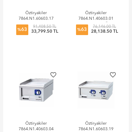
Öztiryakiler
Öztiryakiler
7864.N1.60603.17
7864.N1.40603.01
Izgara Plakası Set
Grill Plate Set Üstü
91,408.50 TL
76,146.00 TL
63
63
Üstü 600 Seri
600 Seri Oluklu
%
%
33,799.50 TL
28,138.50 TL
Elektrikli Düz
Elektrikli 40x60x26
60x60x26
favorite_border
favorite_border
Öztiryakiler
Öztiryakiler
7864.N1.40603.04
7864.N1.60603.19