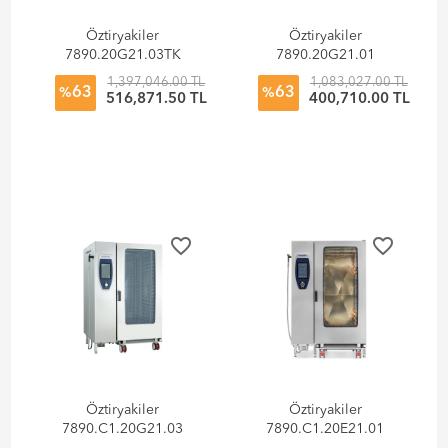
Öztiryakiler
Öztiryakiler
7890.20G21.03TK
7890.20G21.01
Konveksiyonlu Fırın
Konveksiyonlu Fırın
1,397,046.00 TL
1,083,027.00 TL
63
63
Gazlı 20xGN 2/1
Elektrikli 20xGN 2/1
%
%
516,871.50 TL
400,710.00 TL
Kızaklı-Kıt Arabalı
Kızaklı
favorite_border
favorite_border
Öztiryakiler
Öztiryakiler
7890.C1.20G21.03
7890.C1.20E21.01