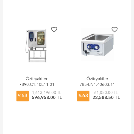
favorite_border
favorite_border
Öztiryakiler
Öztiryakiler
7890.C1.10E11.01
7854.N1.40603.11
Konveksiyonlu
Bain Marie Set Üstü
1,613,496.00 TL
61,050.00 TL
63
63
Kombi Fırın Elektrikli
600 Seri Elektrikli
%
%
596,958.00 TL
22,588.50 TL
10xGN 1/1 Kızaklı
40x60x26-Gn Kaplar
Hariç