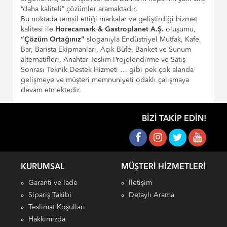
“daha kaliteli” çözümler aramaktadır.
Bu noktada temsil ettiği markalar ve geliştirdiği hizmet
kalitesi ile
Horecamark & Gastroplanet A.Ş.
oluşumu,
“Çözüm Ortağınız”
sloganıyla Endüstriyel Mutfak, Kafe,
Bar, Barista Ekipmanları, Açık Büfe, Banket ve Sunum
alternatifleri, Anahtar Teslim Projelendirme ve Satış
Sonrası Teknik Destek Hizmeti … gibi pek çok alanda
gelişmeye ve müşteri memnuniyeti odaklı çalışmaya
devam etmektedir.
BIZI TAKIP EDIN!
KURUMSAL
MÜŞTERI HIZMETLERI
Garanti ve İade
İletişim
Sipariş Takibi
Detaylı Arama
Teslimat Koşulları
Hakkımızda