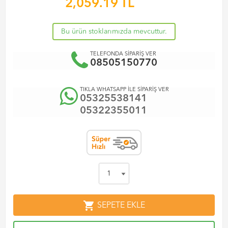
2,059.19
TL
Bu ürün stoklarımızda mevcuttur.
TELEFONDA SİPARİŞ VER
08505150770
TIKLA WHATSAPP İLE SİPARİŞ VER
05325538141
05322355011
shopping_cart
SEPETE EKLE