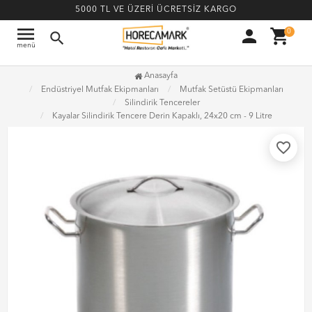
5000 TL VE ÜZERİ ÜCRETSİZ KARGO
menu
person
shopping_cart
0
search
menü
Anasayfa
Endüstriyel Mutfak Ekipmanları
Mutfak Setüstü Ekipmanları
Silindirik Tencereler
Kayalar Silindirik Tencere Derin Kapaklı, 24x20 cm - 9 Litre
favorite_border