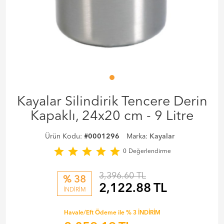
Kayalar Silindirik Tencere Derin
Kapaklı, 24x20 cm - 9 Litre
Ürün Kodu:
#0001296
Marka:
Kayalar
star
star
star
star
star
0
Değerlendirme
3,396.60 TL
% 38
2,122.88
TL
İNDİRİM
Havale/Eft Ödeme ile % 3 İNDİRİM