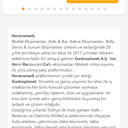
Horecamark,
Mutfak Ekipmanları, Kafe & Bar, Kahve Ekipmanları, Büfe,
Servis & Sunum Ekipmanları üretimi ve tedariğinde 20
yıllık tecrübeye sahip bir ekip ile 2017 yılından itibaren
sektörüne farklı bir anlayış getiren
Gastroplanet A.Ş. 'nin
Ho
tel-
Re
staurant-
Ca
fe ekipmanları Marketi olma vizyonu
ile yola çıkmış satış platformudur.
Horecamark
platformunun içinde yer aldığı
Gastroplanet
, Dinamik ve geniş vizyonlu bir ekip ile iş
ortaklarına her türlü konuda çözümler sunmaya
odaklanmış, yenilikçi tasarım, ürün ve uygulamaları ile
kısa süre içinde adını geniş kitlelelere duyurmuş bir
tedarik ve çözüm ortağıdır.
Geçtiğimiz yıllarda Türkiye'de hızla gelişen Kafe -
Restoran ve Otelcilik (HoReCa) sektörlerinde ihtiyaçlar
hızla artarken, yatırımcılar daha ekonomik, daha
ergonomik, daha işlevsel ama bunların hepsinin yanı sıra