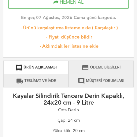
HEMEN AL
En geç 07 Ağustos, 2026 Cuma günü kargoda.
·
Ürünü karşılaştırma listeme ekle
(
Karşılaştır
)
·
Fiyatı düşünce bildir
·
Aklımdakiler listesine ekle
receipt
credit_card
ÜRÜN AÇIKLAMASI
ÖDEME BİLGİLERİ
local_shipping
comment
TESLİMAT VE İADE
MÜŞTERİ YORUMLARI
Kayalar Silindirik Tencere Derin Kapaklı,
24x20 cm - 9 Litre
Orta Derin
Çap: 24 cm
Yükseklik: 20 cm