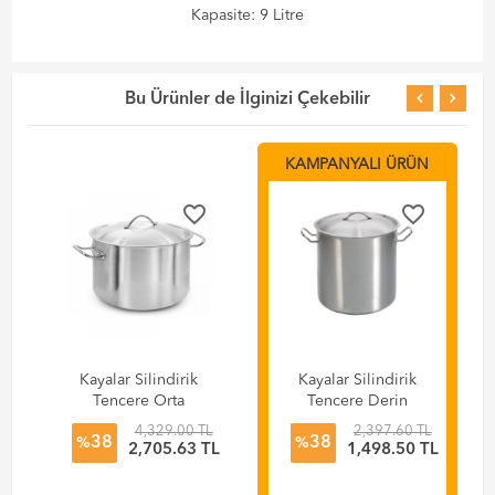
Kapasite: 9 Litre
Bu Ürünler de İlginizi Çekebilir
KAMPANYALI ÜRÜN
favorite_border
favorite_border
Kayalar Silindirik
Kayalar Silindirik
Tencere Orta
Tencere Derin
Kapaklı, 30x20 cm
Kapaklı, 20x20 cm
4,329.00 TL
2,397.60 TL
38
38
- 14 Litre
- 6,1 Litre
%
%
L
2,705.63 TL
1,498.50 TL