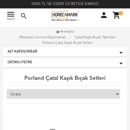
5000 TL VE ÜZERİ ÜCRETSİZ KARGO
menu
person
shopping_cart
0
search
menü
Anasayfa
Masaüstü Sunum Ekipmanları
Çatal Kaşık Bıçak Takımları
Porland Çatal Kaşık Bıçak Setleri
ALT KATEGORILER
DETAYLI FILTRE
Porland Çatal Kaşık Bıçak Setleri