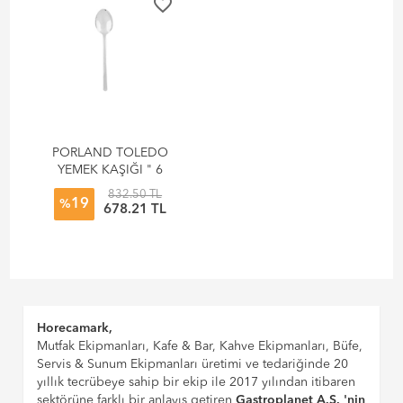
favorite_border
PORLAND TOLEDO
YEMEK KAŞIĞI " 6
'LI KUTU "
832.50 TL
19
%
678.21 TL
Horecamark,
Mutfak Ekipmanları, Kafe & Bar, Kahve Ekipmanları, Büfe,
Servis & Sunum Ekipmanları üretimi ve tedariğinde 20
yıllık tecrübeye sahip bir ekip ile 2017 yılından itibaren
sektörüne farklı bir anlayış getiren
Gastroplanet A.Ş. 'nin