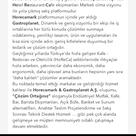
Ho
tel-
Re
staurant-
Ca
fe ekipmanları Marketi olma vizyonu
ile yola çıkmış satış platformudur.
Horecamark
platformunun içinde yer aldığı
Gastroplanet
, Dinamik ve geniş vizyonlu bir ekip ile iş
ortaklarına her türlü konuda çözümler sunmaya
odaklanmış, yenilikçi tasarım, ürün ve uygulamaları ile
kısa süre içinde adını geniş kitlelelere duyurmuş bir
tedarik ve çözüm ortağıdır.
Geçtiğimiz yıllarda Türkiye'de hızla gelişen Kafe -
Restoran ve Otelcilik (HoReCa) sektörlerinde ihtiyaçlar
hızla artarken, yatırımcılar daha ekonomik, daha
ergonomik, daha işlevsel ama bunların hepsinin yanı sıra
“daha kaliteli” çözümler aramaktadır.
Bu noktada temsil ettiği markalar ve geliştirdiği hizmet
kalitesi ile
Horecamark & Gastroplanet A.Ş.
oluşumu,
“Çözüm Ortağınız”
sloganıyla Endüstriyel Mutfak, Kafe,
Bar, Barista Ekipmanları, Açık Büfe, Banket ve Sunum
alternatifleri, Anahtar Teslim Projelendirme ve Satış
Sonrası Teknik Destek Hizmeti … gibi pek çok alanda
gelişmeye ve müşteri memnuniyeti odaklı çalışmaya
devam etmektedir.