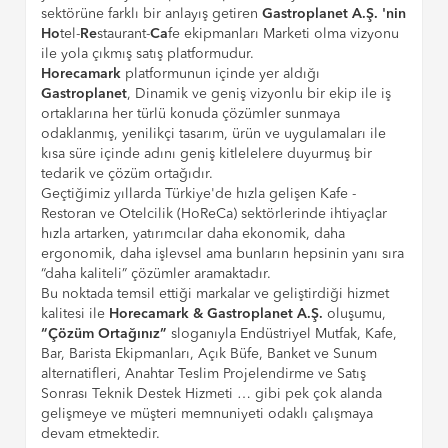
sektörüne farklı bir anlayış getiren
Gastroplanet A.Ş. 'nin
Ho
tel-
Re
staurant-
Ca
fe ekipmanları Marketi olma vizyonu
ile yola çıkmış satış platformudur.
Horecamark
platformunun içinde yer aldığı
Gastroplanet
, Dinamik ve geniş vizyonlu bir ekip ile iş
ortaklarına her türlü konuda çözümler sunmaya
odaklanmış, yenilikçi tasarım, ürün ve uygulamaları ile
kısa süre içinde adını geniş kitlelelere duyurmuş bir
tedarik ve çözüm ortağıdır.
Geçtiğimiz yıllarda Türkiye'de hızla gelişen Kafe -
Restoran ve Otelcilik (HoReCa) sektörlerinde ihtiyaçlar
hızla artarken, yatırımcılar daha ekonomik, daha
ergonomik, daha işlevsel ama bunların hepsinin yanı sıra
“daha kaliteli” çözümler aramaktadır.
Bu noktada temsil ettiği markalar ve geliştirdiği hizmet
kalitesi ile
Horecamark & Gastroplanet A.Ş.
oluşumu,
“Çözüm Ortağınız”
sloganıyla Endüstriyel Mutfak, Kafe,
Bar, Barista Ekipmanları, Açık Büfe, Banket ve Sunum
alternatifleri, Anahtar Teslim Projelendirme ve Satış
Sonrası Teknik Destek Hizmeti … gibi pek çok alanda
gelişmeye ve müşteri memnuniyeti odaklı çalışmaya
devam etmektedir.