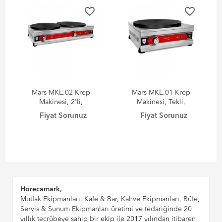
favorite_border
favorite_border
Mars MKE.02 Krep
Mars MKE.01 Krep
Makinesi, 2'li,
Makinesi, Tekli,
Elektrikli
Elektrikli
Fiyat Sorunuz
Fiyat Sorunuz
Horecamark,
Mutfak Ekipmanları, Kafe & Bar, Kahve Ekipmanları, Büfe,
Servis & Sunum Ekipmanları üretimi ve tedariğinde 20
yıllık tecrübeye sahip bir ekip ile 2017 yılından itibaren