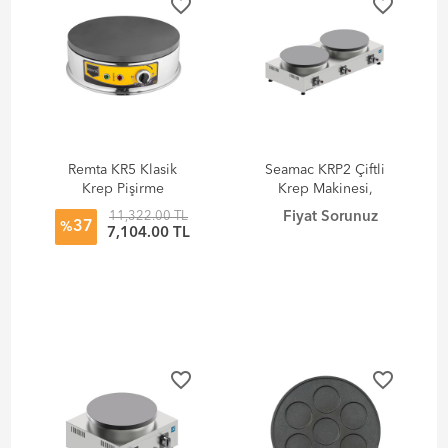
favorite_border
favorite_border
Remta KR5 Klasik
Seamac KRP2 Çiftli
Krep Pişirme
Krep Makinesi,
Makinesi, 40 cm,
Elektrikli
11,322.00 TL
Fiyat Sorunuz
37
Elektrikli
%
7,104.00 TL
favorite_border
favorite_border