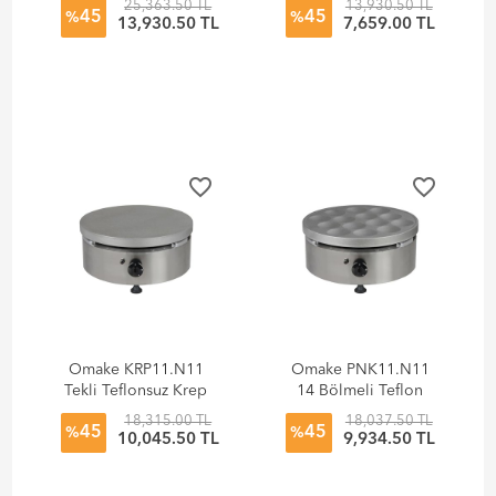
25,363.50 TL
13,930.50 TL
45
45
Makinesi, Elektrikli
Makinesi, Elektrikli
%
%
13,930.50 TL
7,659.00 TL
favorite_border
favorite_border
Omake KRP11.N11
Omake PNK11.N11
Tekli Teflonsuz Krep
14 Bölmeli Teflon
Makinesi, Doğalgazlı
Krep Makinesi,
18,315.00 TL
18,037.50 TL
45
45
Doğalgazlı
%
%
10,045.50 TL
9,934.50 TL