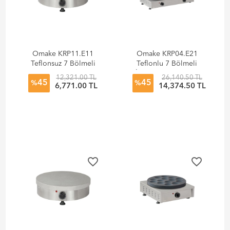
Omake KRP11.E11
Omake KRP04.E21
Teflonsuz 7 Bölmeli
Teflonlu 7 Bölmeli
Tekli Krep Makinesi,
İkili Krep Makinesi,
12,321.00 TL
26,140.50 TL
45
45
Elektrikli
Elektrikli
%
%
6,771.00 TL
14,374.50 TL
favorite_border
favorite_border