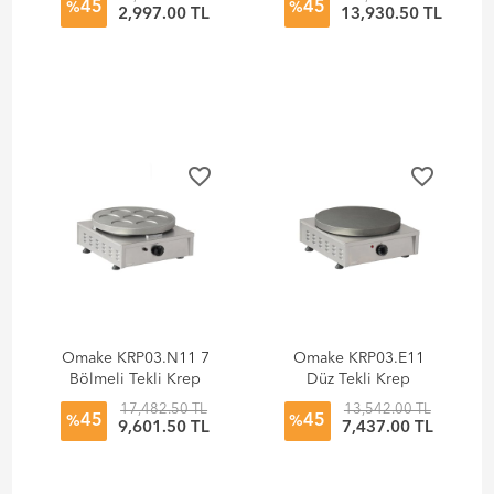
45
45
%
%
2,997.00 TL
13,930.50 TL
favorite_border
favorite_border
Omake KRP03.N11 7
Omake KRP03.E11
Bölmeli Tekli Krep
Düz Tekli Krep
Makinesi, Doğalgazlı
Makinesi, Elektrikli
17,482.50 TL
13,542.00 TL
45
45
%
%
9,601.50 TL
7,437.00 TL