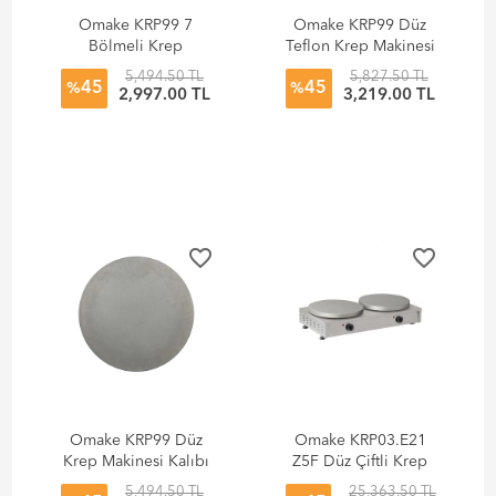
Omake KRP99 7
Omake KRP99 Düz
Bölmeli Krep
Teflon Krep Makinesi
Makinesi Kalıbı
Kalıbı
5,494.50 TL
5,827.50 TL
45
45
%
%
2,997.00 TL
3,219.00 TL
favorite_border
favorite_border
Omake KRP99 Düz
Omake KRP03.E21
Krep Makinesi Kalıbı
Z5F Düz Çiftli Krep
Makinesi, Elektrikli
5,494.50 TL
25,363.50 TL