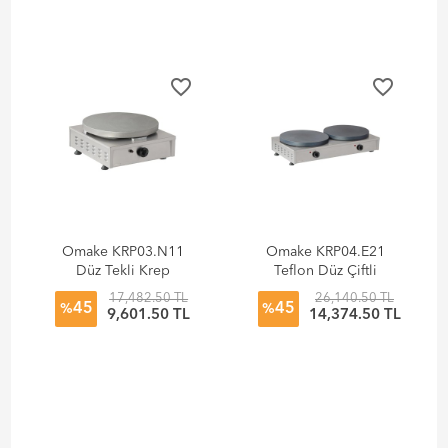
favorite_border
favorite_border
Omake KRP03.N11
Omake KRP04.E21
Düz Tekli Krep
Teflon Düz Çiftli
Makinesi, Doğalgazlı
Krep Makinesi,
17,482.50 TL
26,140.50 TL
45
45
Elektrikli
%
%
9,601.50 TL
14,374.50 TL