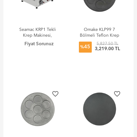
Seamac KRP1 Tekli
Omake KLP99 7
Krep Makinesi,
Bölmeli Teflon Krep
Elektrikli
Makinesi Kalıbı
Fiyat Sorunuz
5,827.50 TL
45
%
3,219.00 TL
favorite_border
favorite_border