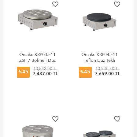
favorite_border
favorite_border
Omake KRP03.E11
Omake KRP04.E11
Z5F 7 Bölmeli Düz
Teflon Düz Tekli
Tekli Krep Makinesi,
Krep Makinesi,
13,542.00 TL
13,930.50 TL
45
45
Elektrikli
Elektrikli
%
%
7,437.00 TL
7,659.00 TL
favorite_border
favorite_border