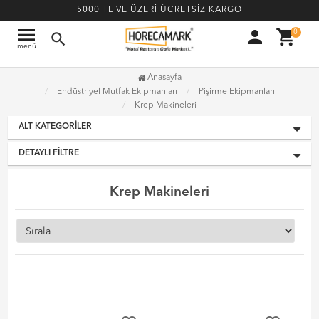
5000 TL VE ÜZERİ ÜCRETSİZ KARGO
menu
person
shopping_cart
0
search
menü
Anasayfa
Endüstriyel Mutfak Ekipmanları
Pişirme Ekipmanları
Krep Makineleri
ALT KATEGORILER
DETAYLI FILTRE
Krep Makineleri