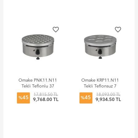
favorite_border
favorite_border
Omake PNK11.N11
Omake KRP11.N11
Tekli Teflonlu 37
Tekli Teflonsuz 7
Bölmeli Krep
Bölmeli Krep
17,815.50 TL
18,093.00 TL
45
45
Makinesi, Doğalgazlı
Makinesi, Doğalgazlı
%
%
9,768.00 TL
9,934.50 TL