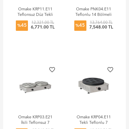
Omake KRP11.E11
Omake PNK04.E11
Teflonsuz Düz Tekli
Teflonlu 14 Bölmeli
Krep Makinesi,
Tekli Pankek
12,321.00 TL
13,764.00 TL
45
45
Elektrikli
Makinesi, Elektrikli
%
%
6,771.00 TL
7,548.00 TL
favorite_border
favorite_border
Omake KRP03.E21
Omake KRP04.E11
İkili Teflonsuz 7
Tekli Teflonlu 7
Bölmeli Krep
Bölmeli Krep