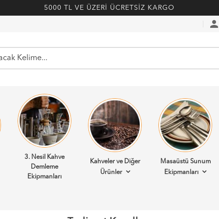
5000 TL VE ÜZERİ ÜCRETSİZ KARGO
perso
3. Nesil Kahve
Kahveler ve Diğer
Masaüstü Sunum
Demleme
Ürünler
Ekipmanları
Ekipmanları