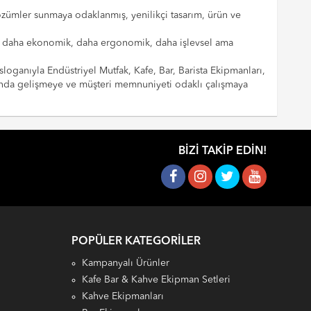
çözümler sunmaya odaklanmış, yenilikçi tasarım, ürün ve
cılar daha ekonomik, daha ergonomik, daha işlevsel ama
sloganıyla Endüstriyel Mutfak, Kafe, Bar, Barista Ekipmanları,
landa gelişmeye ve müşteri memnuniyeti odaklı çalışmaya
BIZI TAKIP EDIN!
POPÜLER KATEGORILER
Kampanyalı Ürünler
Kafe Bar & Kahve Ekipman Setleri
Kahve Ekipmanları