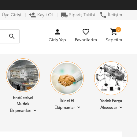
n
person_add
local_shipping
phone
Üye Girişi
Kayıt Ol
Sipariş Takibi
İletişim
person
favorite_border
shopping_cart
0
search
Giriş Yap
Favorilerim
Sepetim
Endüstriyel
İkinci El
Yedek Parça
Mutfak
Ekipmanlar
Aksesuar
Ekipmanları