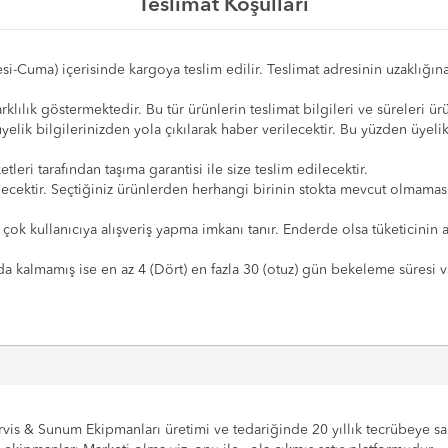
Teslimat Koşulları
esi-Cuma) içerisinde kargoya teslim edilir. Teslimat adresinin uzaklığına
lılık göstermektedir. Bu tür ürünlerin teslimat bilgileri ve süreleri ürün
üyelik bilgilerinizden yola çıkılarak haber verilecektir. Bu yüzden üyel
eri tarafından taşıma garantisi ile size teslim edilecektir.
ldirilecektir. Seçtiğiniz ürünlerden herhangi birinin stokta mevcut olmama
 çok kullanıcıya alışveriş yapma imkanı tanır. Enderde olsa tüketicinin
 kalmamış ise en az 4 (Dört) en fazla 30 (otuz) gün bekeleme süresi var
vis & Sunum Ekipmanları üretimi ve tedariğinde 20 yıllık tecrübeye sahi