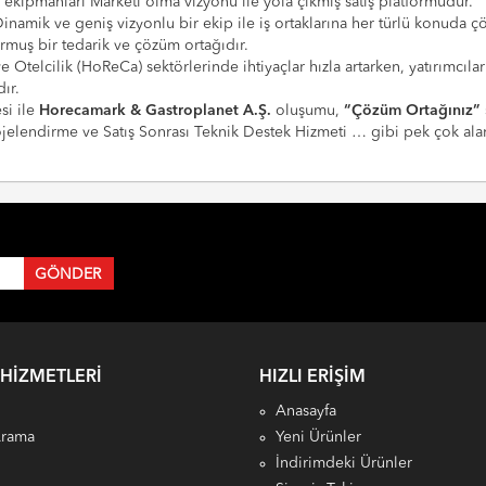
e ekipmanları Marketi olma vizyonu ile yola çıkmış satış platformudur.
Dinamik ve geniş vizyonlu bir ekip ile iş ortaklarına her türlü konuda 
urmuş bir tedarik ve çözüm ortağıdır.
 ve Otelcilik (HoReCa) sektörlerinde ihtiyaçlar hızla artarken, yatırım
ır.
si ile
Horecamark & Gastroplanet A.Ş.
oluşumu,
“Çözüm Ortağınız”
Projelendirme ve Satış Sonrası Teknik Destek Hizmeti … gibi pek çok a
 HIZMETLERI
HIZLI ERIŞIM
Anasayfa
Arama
Yeni Ürünler
İndirimdeki Ürünler