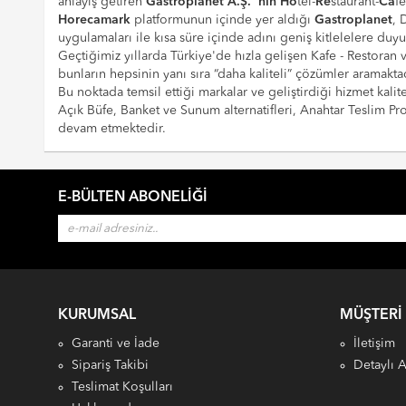
anlayış getiren
Gastroplanet A.Ş. 'nin
Ho
tel-
Re
staurant-
Ca
f
Horecamark
platformunun içinde yer aldığı
Gastroplanet
, 
uygulamaları ile kısa süre içinde adını geniş kitlelelere duy
Geçtiğimiz yıllarda Türkiye'de hızla gelişen Kafe - Restoran
bunların hepsinin yanı sıra “daha kaliteli” çözümler aramaktad
Bu noktada temsil ettiği markalar ve geliştirdiği hizmet kalite
Açık Büfe, Banket ve Sunum alternatifleri, Anahtar Teslim 
devam etmektedir.
E-BÜLTEN ABONELIĞI
KURUMSAL
MÜŞTERI
Garanti ve İade
İletişim
Sipariş Takibi
Detaylı 
Teslimat Koşulları