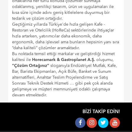
ortaklarına her türlü konuda çözümler sunmaya
odaklanmış, yenilikçi tasarım, ürün ve uygulamaları ile
kısa süre içinde adını geniş kitlelelere duyurmuş bir
tedarik ve çözüm ortağıdır.
Geçtiğimiz yıllarda Türkiye'de hızla gelişen Kafe -
Restoran ve Otelcilik (HoReCa) sektörlerinde ihtiyaçlar
hızla artarken, yatırımcılar daha ekonomik, daha
ergonomik, daha işlevsel ama bunların hepsinin yanı sıra
“daha kaliteli” çözümler aramaktadır.
Bu noktada temsil ettiği markalar ve geliştirdiği hizmet
kalitesi ile
Horecamark & Gastroplanet A.Ş.
oluşumu,
“Çözüm Ortağınız”
sloganıyla Endüstriyel Mutfak, Kafe,
Bar, Barista Ekipmanları, Açık Büfe, Banket ve Sunum
alternatifleri, Anahtar Teslim Projelendirme ve Satış
Sonrası Teknik Destek Hizmeti … gibi pek çok alanda
gelişmeye ve müşteri memnuniyeti odaklı çalışmaya
devam etmektedir.
BIZI TAKIP EDIN!