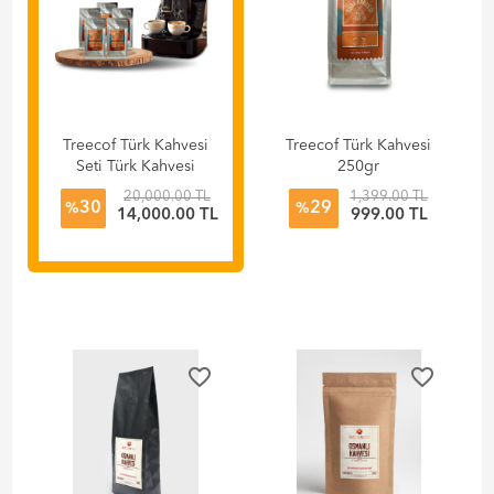
Treecof Türk Kahvesi
Treecof Türk Kahvesi
Seti Türk Kahvesi
250gr
250gr 5'li Paket -
20,000.00 TL
1,399.00 TL
30
29
Arzum OK0040-20
%
%
14,000.00 TL
999.00 TL
Okka Elite Türk
Kahvesi Makinesi
favorite_border
favorite_border