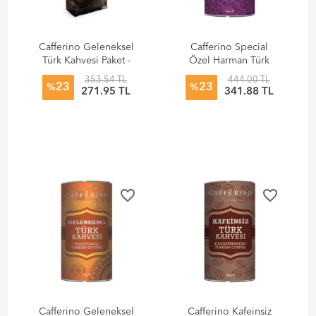
Cafferino Geleneksel
Cafferino Special
Türk Kahvesi Paket -
Özel Harman Türk
250 gr
Kahvesi - 250 gr
353.54 TL
444.00 TL
23
23
%
%
271.95 TL
341.88 TL
favorite_border
favorite_border
Cafferino Geleneksel
Cafferino Kafeinsiz