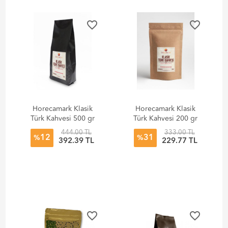
favorite_border
favorite_border
Horecamark Klasik
Horecamark Klasik
Türk Kahvesi 500 gr
Türk Kahvesi 200 gr
444.00 TL
333.00 TL
12
31
%
%
392.39 TL
229.77 TL
favorite_border
favorite_border