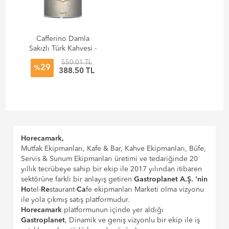
Cafferino Damla
Sakızlı Türk Kahvesi -
250 gr
550.01 TL
29
%
388.50 TL
Horecamark,
Mutfak Ekipmanları, Kafe & Bar, Kahve Ekipmanları, Büfe,
Servis & Sunum Ekipmanları üretimi ve tedariğinde 20
yıllık tecrübeye sahip bir ekip ile 2017 yılından itibaren
sektörüne farklı bir anlayış getiren
Gastroplanet A.Ş. 'nin
Ho
tel-
Re
staurant-
Ca
fe ekipmanları Marketi olma vizyonu
ile yola çıkmış satış platformudur.
Horecamark
platformunun içinde yer aldığı
Gastroplanet
, Dinamik ve geniş vizyonlu bir ekip ile iş