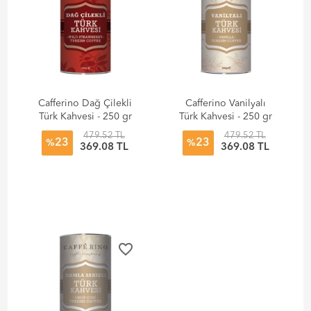
Cafferino Dağ Çilekli
Cafferino Vanilyalı
Türk Kahvesi - 250 gr
Türk Kahvesi - 250 gr
479.52 TL
479.52 TL
23
23
%
%
369.08 TL
369.08 TL
favorite_border