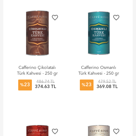
favorite_border
favorite_border
Cafferino Çikolatalı
Cafferino Osmanlı
Türk Kahvesi - 250 gr
Türk Kahvesi - 250 gr
486.74 TL
479.52 TL
23
23
%
%
374.63 TL
369.08 TL
favorite_border
favorite_border