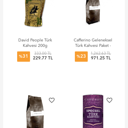
David People Türk
Cafferino Geleneksel
Kahvesi 200g
Türk Kahvesi Paket -
1000 gr
333.00 TL
1,262.63 TL
31
23
%
%
229.77 TL
971.25 TL
favorite_border
favorite_border