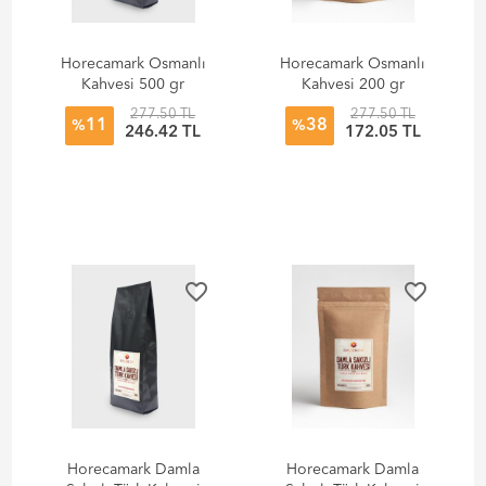
Horecamark Osmanlı
Horecamark Osmanlı
Kahvesi 500 gr
Kahvesi 200 gr
277.50 TL
277.50 TL
11
38
%
%
246.42 TL
172.05 TL
favorite_border
favorite_border
Horecamark Damla
Horecamark Damla