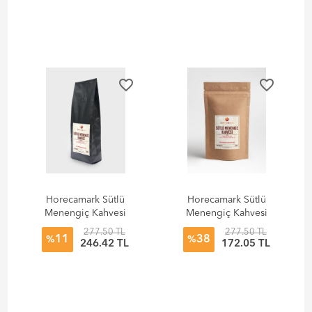
favorite_border
favorite_border
Horecamark Sütlü
Horecamark Sütlü
Menengiç Kahvesi
Menengiç Kahvesi
500 gr
200 gr
277.50 TL
277.50 TL
11
38
%
%
246.42 TL
172.05 TL