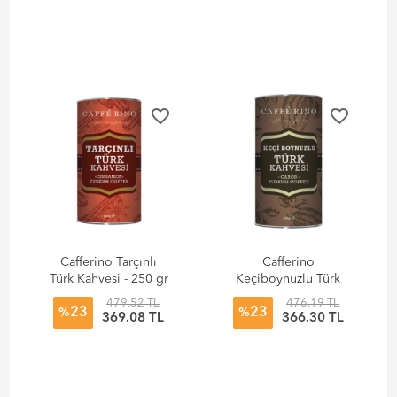
favorite_border
favorite_border
Cafferino Tarçınlı
Cafferino
Türk Kahvesi - 250 gr
Keçiboynuzlu Türk
Kahvesi - 250 gr
479.52 TL
476.19 TL
23
23
%
%
369.08 TL
366.30 TL