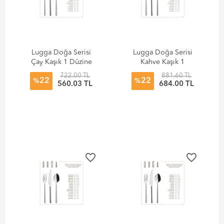
Lugga Doğa Serisi
Lugga Doğa Serisi
Çay Kaşık 1 Düzine
Kahve Kaşık 1
(12 Adet)
Düzine (12 Adet)
722.00 TL
881.60 TL
22
22
%
%
560.03 TL
684.00 TL
favorite_border
favorite_border