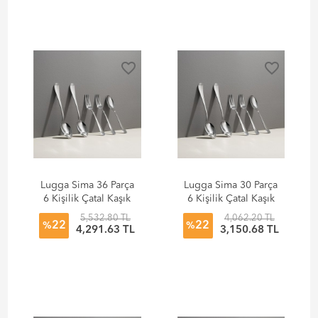
favorite_border
favorite_border
Lugga Sima 36 Parça
Lugga Sima 30 Parça
6 Kişilik Çatal Kaşık
6 Kişilik Çatal Kaşık
Bıçak Seti
Seti (Bıçaksız)
5,532.80 TL
4,062.20 TL
22
22
%
%
4,291.63 TL
3,150.68 TL