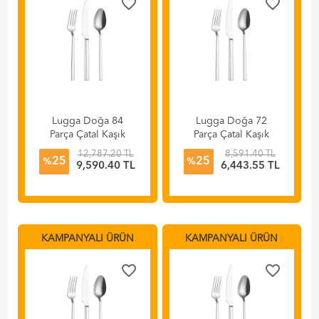
favorite_border
favorite_border
Lugga Doğa 84
Lugga Doğa 72
Parça Çatal Kaşık
Parça Çatal Kaşık
Bıçak Takımı
Bıçak Takımı
12,787.20 TL
8,591.40 TL
25
25
%
%
9,590.40 TL
6,443.55 TL
KAMPANYALI ÜRÜN
KAMPANYALI ÜRÜN
favorite_border
favorite_border