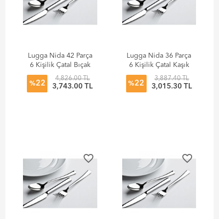
Lugga Nida 42 Parça
Lugga Nida 36 Parça
6 Kişilik Çatal Bıçak
6 Kişilik Çatal Kaşık
Kaşık Seti
Bıçak Seti
4,826.00 TL
3,887.40 TL
22
22
%
%
3,743.00 TL
3,015.30 TL
favorite_border
favorite_border