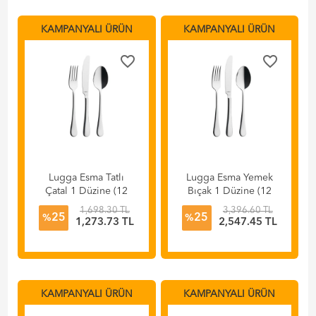
KAMPANYALI ÜRÜN
KAMPANYALI ÜRÜN
favorite_border
favorite_border
Lugga Esma Tatlı
Lugga Esma Yemek
Çatal 1 Düzine (12
Bıçak 1 Düzine (12
Adet)
Adet)
1,698.30 TL
3,396.60 TL
25
25
%
%
1,273.73 TL
2,547.45 TL
KAMPANYALI ÜRÜN
KAMPANYALI ÜRÜN