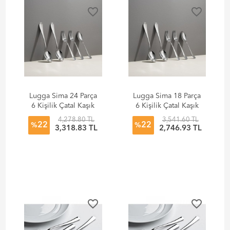
favorite_border
favorite_border
Lugga Sima 24 Parça
Lugga Sima 18 Parça
6 Kişilik Çatal Kaşık
6 Kişilik Çatal Kaşık
Bıçak Seti
Bıçak Seti
4,278.80 TL
3,541.60 TL
22
22
%
%
3,318.83 TL
2,746.93 TL
favorite_border
favorite_border