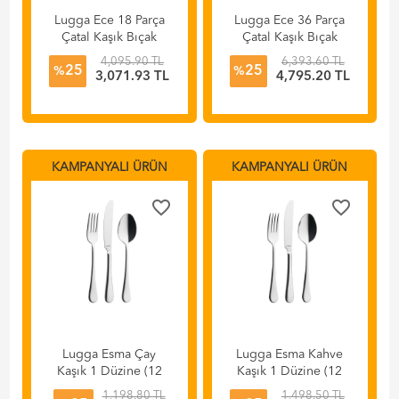
Lugga Ece 18 Parça
Lugga Ece 36 Parça
Çatal Kaşık Bıçak
Çatal Kaşık Bıçak
Takımı
Takımı
4,095.90 TL
6,393.60 TL
25
25
%
%
3,071.93 TL
4,795.20 TL
KAMPANYALI ÜRÜN
KAMPANYALI ÜRÜN
favorite_border
favorite_border
Lugga Esma Çay
Lugga Esma Kahve
Kaşık 1 Düzine (12
Kaşık 1 Düzine (12
Adet)
Adet)
1,198.80 TL
1,498.50 TL