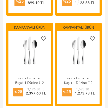
25
25
%
%
899.10 TL
1,123.88 TL
KAMPANYALI ÜRÜN
KAMPANYALI ÜRÜN
favorite_border
favorite_border
Lugga Esma Tatlı
Lugga Esma Tatlı
Bıçak 1 Düzine (12
Kaşık 1 Düzine (12
Adet)
Adet)
3,196.80 TL
1,698.30 TL
25
25
%
%
2,397.60 TL
1,273.73 TL