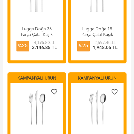
Lugga Doğa 36
Lugga Doğa 18
Parça Çatal Kaşık
Parça Çatal Kaşık
Bıçak Takımı
Bıçak Takımı
4,195.80 TL
2,597.40 TL
25
25
%
%
3,146.85 TL
1,948.05 TL
KAMPANYALI ÜRÜN
KAMPANYALI ÜRÜN
favorite_border
favorite_border