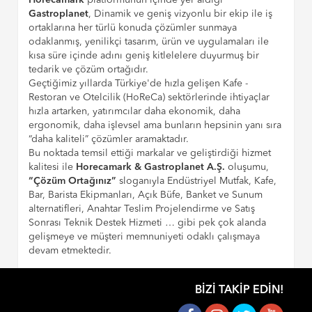
Gastroplanet
, Dinamik ve geniş vizyonlu bir ekip ile iş
ortaklarına her türlü konuda çözümler sunmaya
odaklanmış, yenilikçi tasarım, ürün ve uygulamaları ile
kısa süre içinde adını geniş kitlelelere duyurmuş bir
tedarik ve çözüm ortağıdır.
Geçtiğimiz yıllarda Türkiye'de hızla gelişen Kafe -
Restoran ve Otelcilik (HoReCa) sektörlerinde ihtiyaçlar
hızla artarken, yatırımcılar daha ekonomik, daha
ergonomik, daha işlevsel ama bunların hepsinin yanı sıra
“daha kaliteli” çözümler aramaktadır.
Bu noktada temsil ettiği markalar ve geliştirdiği hizmet
kalitesi ile
Horecamark & Gastroplanet A.Ş.
oluşumu,
“Çözüm Ortağınız”
sloganıyla Endüstriyel Mutfak, Kafe,
Bar, Barista Ekipmanları, Açık Büfe, Banket ve Sunum
alternatifleri, Anahtar Teslim Projelendirme ve Satış
Sonrası Teknik Destek Hizmeti … gibi pek çok alanda
gelişmeye ve müşteri memnuniyeti odaklı çalışmaya
devam etmektedir.
BIZI TAKIP EDIN!