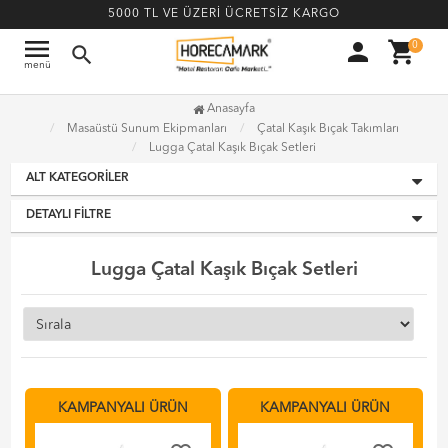
5000 TL VE ÜZERİ ÜCRETSİZ KARGO
menu
person
shopping_cart
0
search
menü
Anasayfa
Masaüstü Sunum Ekipmanları
Çatal Kaşık Bıçak Takımları
Lugga Çatal Kaşık Bıçak Setleri
ALT KATEGORILER
DETAYLI FILTRE
Lugga Çatal Kaşık Bıçak Setleri
KAMPANYALI ÜRÜN
KAMPANYALI ÜRÜN