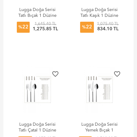
Lugga Doğa Serisi
Lugga Doğa Serisi
Tatlı Bıçak 1 Düzine
Tatlı Kaşık 1 Düzine
(12 Adet)
(12 Adet)
1,645.40 TL
1,075.40 TL
22
22
%
%
1,275.85 TL
834.10 TL
favorite_border
favorite_border
Lugga Doğa Serisi
Lugga Doğa Serisi
Tatlı Çatal 1 Düzine
Yemek Bıçak 1
(12 Adet)
Düzine (12 Adet)