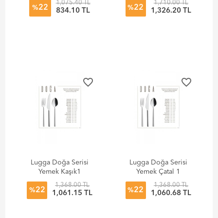
1,075.40 TL
1,710.00 TL
22
22
%
%
834.10 TL
1,326.20 TL
favorite_border
favorite_border
Lugga Doğa Serisi
Lugga Doğa Serisi
Yemek Kaşık1
Yemek Çatal 1
Düzine (12 Adet)
Düzine (12 Adet)
1,368.00 TL
1,368.00 TL
22
22
%
%
1,061.15 TL
1,060.68 TL