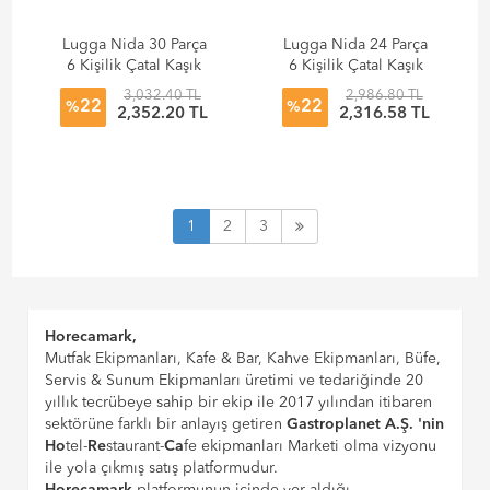
Lugga Nida 30 Parça
Lugga Nida 24 Parça
6 Kişilik Çatal Kaşık
6 Kişilik Çatal Kaşık
Seti (Bıçaksız)
Bıçak Seti
3,032.40 TL
2,986.80 TL
22
22
%
%
2,352.20 TL
2,316.58 TL
1
2
3
Horecamark,
Mutfak Ekipmanları, Kafe & Bar, Kahve Ekipmanları, Büfe,
Servis & Sunum Ekipmanları üretimi ve tedariğinde 20
yıllık tecrübeye sahip bir ekip ile 2017 yılından itibaren
sektörüne farklı bir anlayış getiren
Gastroplanet A.Ş. 'nin
Ho
tel-
Re
staurant-
Ca
fe ekipmanları Marketi olma vizyonu
ile yola çıkmış satış platformudur.
Horecamark
platformunun içinde yer aldığı