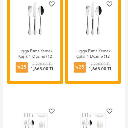
favorite_border
favorite_border
Lugga Esma Yemek
Lugga Esma Yemek
Kaşık 1 Düzine (12
Çatal 1 Düzine (12
Adet)
Adet)
2,220.00 TL
2,220.00 TL
25
25
%
%
1,665.00 TL
1,665.00 TL
favorite_border
favorite_border