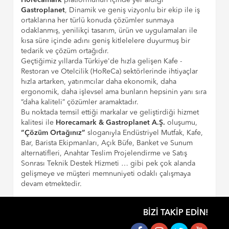
Gastroplanet
, Dinamik ve geniş vizyonlu bir ekip ile iş
ortaklarına her türlü konuda çözümler sunmaya
odaklanmış, yenilikçi tasarım, ürün ve uygulamaları ile
kısa süre içinde adını geniş kitlelelere duyurmuş bir
tedarik ve çözüm ortağıdır.
Geçtiğimiz yıllarda Türkiye'de hızla gelişen Kafe -
Restoran ve Otelcilik (HoReCa) sektörlerinde ihtiyaçlar
hızla artarken, yatırımcılar daha ekonomik, daha
ergonomik, daha işlevsel ama bunların hepsinin yanı sıra
“daha kaliteli” çözümler aramaktadır.
Bu noktada temsil ettiği markalar ve geliştirdiği hizmet
kalitesi ile
Horecamark & Gastroplanet A.Ş.
oluşumu,
“Çözüm Ortağınız”
sloganıyla Endüstriyel Mutfak, Kafe,
Bar, Barista Ekipmanları, Açık Büfe, Banket ve Sunum
alternatifleri, Anahtar Teslim Projelendirme ve Satış
Sonrası Teknik Destek Hizmeti … gibi pek çok alanda
gelişmeye ve müşteri memnuniyeti odaklı çalışmaya
devam etmektedir.
BIZI TAKIP EDIN!