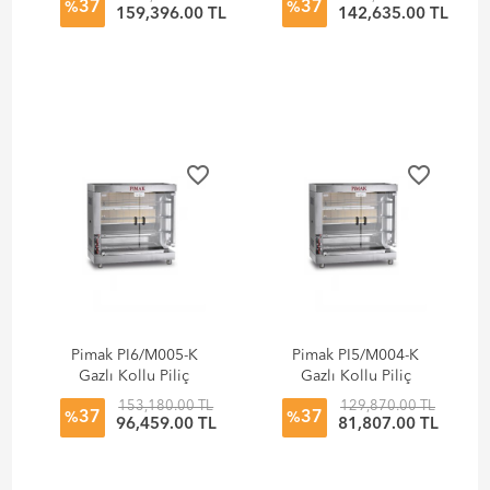
37
37
%
%
159,396.00 TL
142,635.00 TL
favorite_border
favorite_border
Pimak PI6/M005-K
Pimak PI5/M004-K
Gazlı Kollu Piliç
Gazlı Kollu Piliç
Makinesi
Makinesi
153,180.00 TL
129,870.00 TL
37
37
%
%
96,459.00 TL
81,807.00 TL