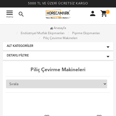
5000 TL VE ÜZERİ ÜCRETSİZ KARGO
menu
person
shopping_cart
0
search
menü
Anasayfa
Endüstriyel Mutfak Ekipmanları
Pişirme Ekipmanları
Piliç Çevirme Makineleri
ALT KATEGORILER
DETAYLI FILTRE
Piliç Çevirme Makineleri