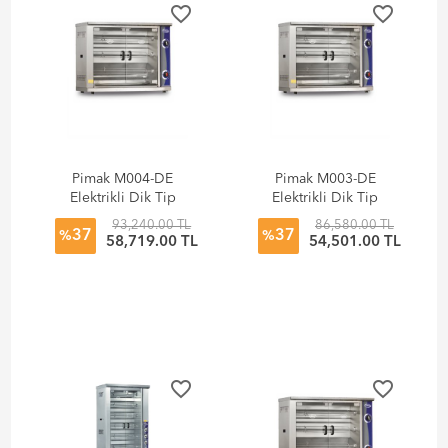
favorite_border
favorite_border
Pimak M004-DE
Pimak M003-DE
Elektrikli Dik Tip
Elektrikli Dik Tip
Piliç Çevirme
Piliç Çevirme
93,240.00 TL
86,580.00 TL
37
37
Makinesi
Makinesi
%
%
58,719.00 TL
54,501.00 TL
favorite_border
favorite_border