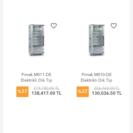
favorite_border
favorite_border
Pimak M011-DE
Pimak M010-DE
Elektrikli Dik Tip
Elektrikli Dik Tip
Piliç Çevirme
Piliç Çevirme
219,780.00 TL
206,460.00 TL
37
37
Makinesi
Makinesi
%
%
138,417.00 TL
130,036.50 TL