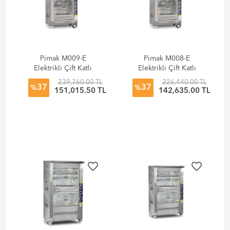
Pimak M009-E
Pimak M008-E
Elektrikli Çift Katlı
Elektrikli Çift Katlı
Tamburlu Piliç
Tamburlu
239,760.00 TL
226,440.00 TL
37
37
Makinesi
Dinlendirmeli Piliç
%
%
151,015.50 TL
142,635.00 TL
Makinesi
favorite_border
favorite_border