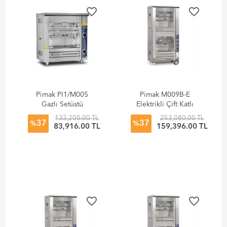
favorite_border
favorite_border
Pimak PI1/M005
Pimak M009B-E
Gazlı Setüstü
Elektrikli Çift Katlı
Tamburlu Piliç
Tamburlu Piliç
133,200.00 TL
253,080.00 TL
37
37
Makinesi
Makinesi
%
%
83,916.00 TL
159,396.00 TL
favorite_border
favorite_border