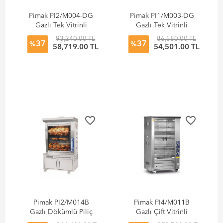
Pimak PI2/M004-DG
Pimak PI1/M003-DG
Gazlı Tek Vitrinli
Gazlı Tek Vitrinli
Çevirme Makinesi
Çevirme Makinesi
93,240.00 TL
86,580.00 TL
37
37
%
%
58,719.00 TL
54,501.00 TL
favorite_border
favorite_border
Pimak PI2/M014B
Pimak PI4/M011B
Gazlı Dökümlü Piliç
Gazlı Çift Vitrinli
Çevirme Makinesi
Lavtaşlı Piliç