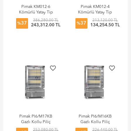
Pimak KM012-6
Pimak KM012-4
Kömürlü Yatay Tip
Kömürlü Yatay Tip
Piliç Çevirme
Piliç Çevirme
386,280.00 TL
213,120.00 TL
37
37
%
%
243,312.00 TL
134,254.50 TL
favorite_border
favorite_border
Pimak PI6/M17KB
Pimak PI6/M16KB
Gazlı Kollu Piliç
Gazlı Kollu Piliç
Makinesi
Makinesi
253,080.00 TL
226,440.00 TL