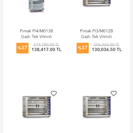
Pimak PI4/M013B
Pimak PI3/M012B
Gazlı Tek Vitrinli
Gazlı Tek Vitrinli
Çevirme Makinesi
Çevirme Makinesi
219,780.00 TL
206,460.00 TL
37
37
%
%
138,417.00 TL
130,036.50 TL
favorite_border
favorite_border