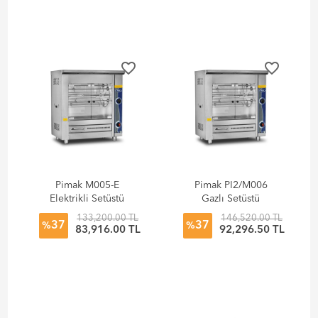
favorite_border
favorite_border
Pimak M005-E
Pimak PI2/M006
Elektrikli Setüstü
Gazlı Setüstü
Tamburlu Piliç
Tamburlu Piliç
133,200.00 TL
146,520.00 TL
37
37
Makinesi
Makinesi
%
%
83,916.00 TL
92,296.50 TL