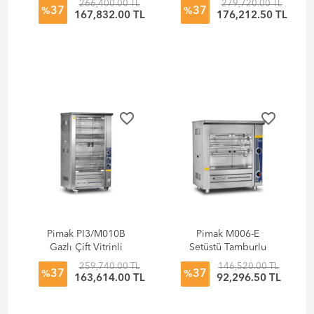
266,400.00 TL
279,720.00 TL
37
37
Makinesi
%
%
167,832.00 TL
176,212.50 TL
favorite_border
favorite_border
Pimak PI3/M010B
Pimak M006-E
Gazlı Çift Vitrinli
Setüstü Tamburlu
Lavtaşlı Piliç
Piliç Makinesi
259,740.00 TL
146,520.00 TL
37
37
Makinesi
%
%
163,614.00 TL
92,296.50 TL