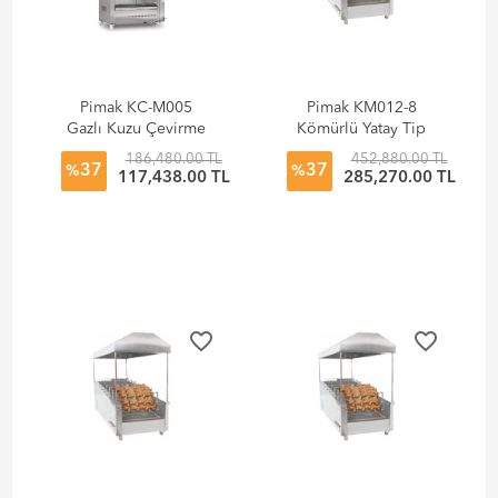
Pimak KC-M005
Pimak KM012-8
Gazlı Kuzu Çevirme
Kömürlü Yatay Tip
Makineleri
Piliç Çevirme
186,480.00 TL
452,880.00 TL
37
37
%
%
117,438.00 TL
285,270.00 TL
favorite_border
favorite_border