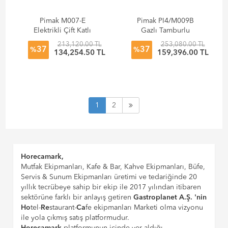
Pimak M007-E
Pimak PI4/M009B
Elektrikli Çift Katlı
Gazlı Tamburlu
Tamburlu
Dinlendirmeli Piliç
213,120.00 TL
253,080.00 TL
37
37
Dinlendirmeli Piliç
Makinesi
%
%
134,254.50 TL
159,396.00 TL
Makinesi
1
2
Horecamark,
Mutfak Ekipmanları, Kafe & Bar, Kahve Ekipmanları, Büfe,
Servis & Sunum Ekipmanları üretimi ve tedariğinde 20
yıllık tecrübeye sahip bir ekip ile 2017 yılından itibaren
sektörüne farklı bir anlayış getiren
Gastroplanet A.Ş. 'nin
Ho
tel-
Re
staurant-
Ca
fe ekipmanları Marketi olma vizyonu
ile yola çıkmış satış platformudur.
Horecamark
platformunun içinde yer aldığı