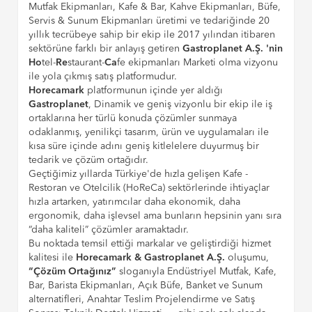
Mutfak Ekipmanları, Kafe & Bar, Kahve Ekipmanları, Büfe,
Servis & Sunum Ekipmanları üretimi ve tedariğinde 20
yıllık tecrübeye sahip bir ekip ile 2017 yılından itibaren
sektörüne farklı bir anlayış getiren
Gastroplanet A.Ş. 'nin
Ho
tel-
Re
staurant-
Ca
fe ekipmanları Marketi olma vizyonu
ile yola çıkmış satış platformudur.
Horecamark
platformunun içinde yer aldığı
Gastroplanet
, Dinamik ve geniş vizyonlu bir ekip ile iş
ortaklarına her türlü konuda çözümler sunmaya
odaklanmış, yenilikçi tasarım, ürün ve uygulamaları ile
kısa süre içinde adını geniş kitlelelere duyurmuş bir
tedarik ve çözüm ortağıdır.
Geçtiğimiz yıllarda Türkiye'de hızla gelişen Kafe -
Restoran ve Otelcilik (HoReCa) sektörlerinde ihtiyaçlar
hızla artarken, yatırımcılar daha ekonomik, daha
ergonomik, daha işlevsel ama bunların hepsinin yanı sıra
“daha kaliteli” çözümler aramaktadır.
Bu noktada temsil ettiği markalar ve geliştirdiği hizmet
kalitesi ile
Horecamark & Gastroplanet A.Ş.
oluşumu,
“Çözüm Ortağınız”
sloganıyla Endüstriyel Mutfak, Kafe,
Bar, Barista Ekipmanları, Açık Büfe, Banket ve Sunum
alternatifleri, Anahtar Teslim Projelendirme ve Satış