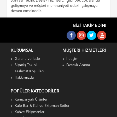
Sonrası Teknik Destek Hizmeti … gibi pek çok alanda
gelişmeye ve müşteri memnuniyeti odaklı çalışmaya
devam etmektedir.
BIZI TAKIP EDIN!
KURUMSAL
MÜŞTERI HIZMETLERI
Garanti ve İade
İletişim
Sipariş Takibi
Detaylı Arama
Teslimat Koşulları
Hakkımızda
POPÜLER KATEGORILER
Kampanyalı Ürünler
Kafe Bar & Kahve Ekipman Setleri
Kahve Ekipmanları