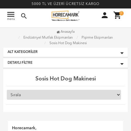
5000 TL VE ÜZERİ ÜCRETSİZ KARGO
menu
person
shopping_cart
0
search
menü
Anasayfa
Endüstriyel Mutfak Ekipmanları
Pişirme Ekipmanları
Sosis Hot Dog Makinesi
ALT KATEGORILER
DETAYLI FILTRE
Sosis Hot Dog Makinesi
Horecamark,