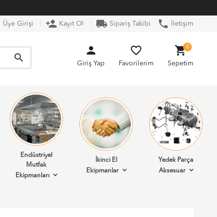
n
person_add
local_shipping
phone
Üye Girişi
Kayıt Ol
Sipariş Takibi
İletişim
person
favorite_border
shopping_cart
0
search
Giriş Yap
Favorilerim
Sepetim
Endüstriyel
İkinci El
Yedek Parça
Mutfak
Ekipmanlar
Aksesuar
Ekipmanları