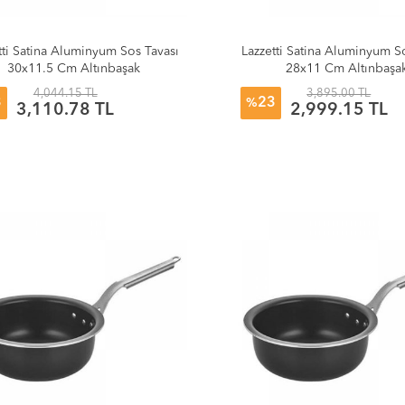
tti Satina Aluminyum Sos Tavası
Lazzetti Satina Aluminyum S
30x11.5 Cm Altınbaşak
28x11 Cm Altınbaşa
4,044.15 TL
3,895.00 TL
3
23
%
3,110.78 TL
2,999.15 TL