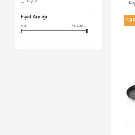
Taşev
Ka
Silindirik Tencereler
Fiyat Aralığı
4
%
0
TL
4371240
TL