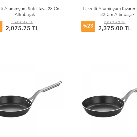
tti Aluminyum Sote Tava 28 Cm
Lazzetti Aluminyum Kızartm
Altınbaşak
32 Cm Altınbaşak
2,698.48 TL
3,087.50 TL
3
23
%
2,075.75 TL
2,375.00 TL