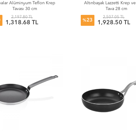
yalar Alüminyum Teflon Krep
Altınbaşak Lazzetti Krep v
Tavası 30 cm
Tava 28 cm
2,197.80 TL
2,507.05 TL
0
23
%
1,318.68 TL
1,928.50 TL