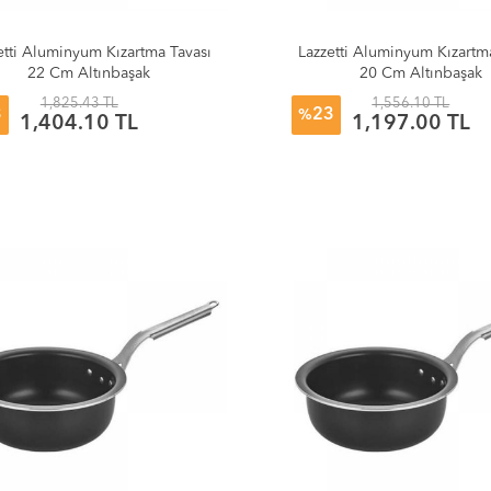
etti Aluminyum Kızartma Tavası
Lazzetti Aluminyum Kızartm
22 Cm Altınbaşak
20 Cm Altınbaşak
1,825.43 TL
1,556.10 TL
3
23
%
1,404.10 TL
1,197.00 TL