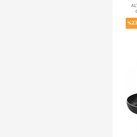
AL
2
%