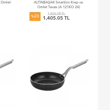
e Omlet
ALTINBAŞAK Smartlon Krep ve
Omlet Tavası (A 121KO 24)
1,826.38 TL
23
%
1,405.05 TL