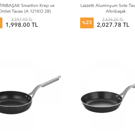
TINBAŞAK Smartlon Krep ve
Lazzetti Aluminyum Sote Ta
Omlet Tavası (A 121KO 28)
Altınbaşak
2,597.40 TL
2,636.25 TL
3
23
%
1,998.00 TL
2,027.78 TL