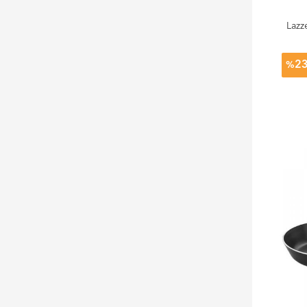
Lazz
2
%