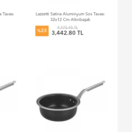
a Tavası
Lazzetti Satina Aluminyum Sos Tavası
32x12 Cm Altınbaşak
4,475.45 TL
23
%
3,442.80 TL