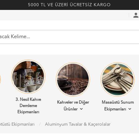
5000 TL VE ÜZERİ ÜCRETSİZ KARGO
perso
3. Nesil Kahve
Kahveler ve Diğer
Masaüstü Sunum
Demleme
Ürünler
Ekipmanları
Ekipmanları
tüstü Ekipmanları
Aluminyum Tavalar & Kaçerolalar