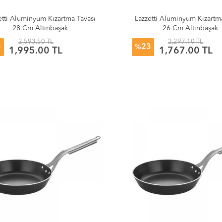
etti Aluminyum Kızartma Tavası
Lazzetti Aluminyum Kızartm
28 Cm Altınbaşak
26 Cm Altınbaşak
2,593.50 TL
2,297.10 TL
3
23
%
1,995.00 TL
1,767.00 TL