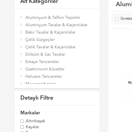
Alt Kategoriler
Alumi
Aluminyum & Teflon Tepsiler
Ücretsi
Aluminyum Tavalar & Kaçerolalar
Bakır Tavalar & Kaçerolalar
Çelik Süzgeçler
Çelik Tavalar & Kaçerolalar
Döküm & Sac Tavalar
Emaye Tencereler
Gastronorm Küvetler
Helvane Tencereler
Mayonez Kapları
Mutfak Bıçakları
Detaylı Filtre
Mutfak El Aletleri
PC & PP Saklama Kapları
Markalar
PC Gastronorm Küvetler
Pilav ve Karnıyarık Tenceleri
Altınbaşak
Kayalar
Self Servis Ekipmanları