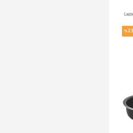
Lazz
2
%