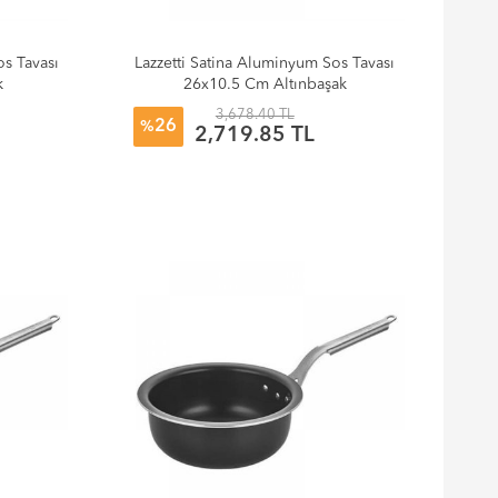
os Tavası
Lazzetti Satina Aluminyum Sos Tavası
k
26x10.5 Cm Altınbaşak
3,678.40 TL
26
%
2,719.85 TL