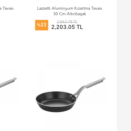
a Tavası
Lazzetti Aluminyum Kızartma Tavası
30 Cm Altınbaşak
2,863.78 TL
23
%
2,203.05 TL