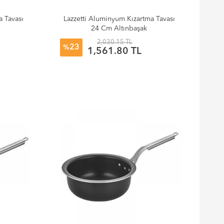
a Tavası
Lazzetti Aluminyum Kızartma Tavası
24 Cm Altınbaşak
2,030.15 TL
23
%
1,561.80 TL