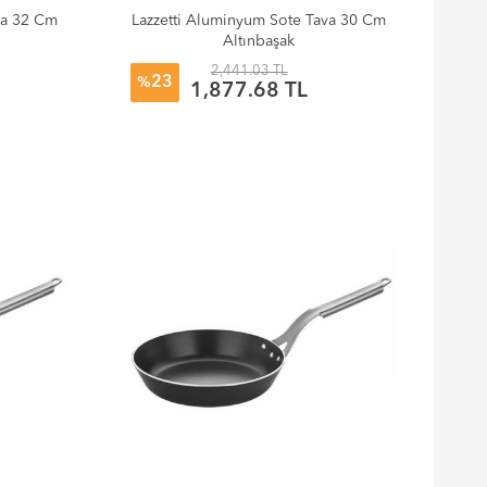
va 32 Cm
Lazzetti Aluminyum Sote Tava 30 Cm
Altınbaşak
2,441.03 TL
23
%
1,877.68 TL