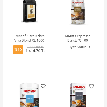
Treecof Filtre Kahve
KIMBO Espresso
Viva Blend XL 1000
Barista % 100
gr
Arabica Filtre Kahve
1,665.00 TL
Fiyat Sorunuz
15
(180 gr)
%
1,414.70 TL
favorite_border
favorite_border