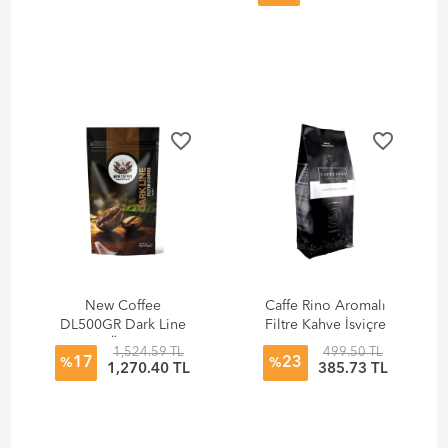
favorite_border
favorite_border
New Coffee
Caffe Rino Aromalı
DL500GR Dark Line
Filtre Kahve İsviçre
500gr Öğütülmüş
Çikolatası 250 gr
1,524.59 TL
499.50 TL
17
23
Filtre Kahve
%
%
1,270.40 TL
385.73 TL