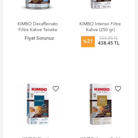
KIMBO Decaffeinato
KIMBO Intenso Filtre
Filtre Kahve Teneke
Kahve (250 gr)
Kutu (250 gr)
Fiyat Sorunuz
555.00 TL
21
%
438.45 TL
favorite_border
favorite_border