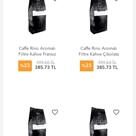
Caffe Rino Aromalı
Caffe Rino Aromalı
Filtre Kahve Fransız
Filtre Kahve Çikolata
Vanilyası 250 gr
Frambuaz 250 gr
499.50 TL
499.50 TL
23
23
%
%
385.73 TL
385.73 TL
favorite_border
favorite_border