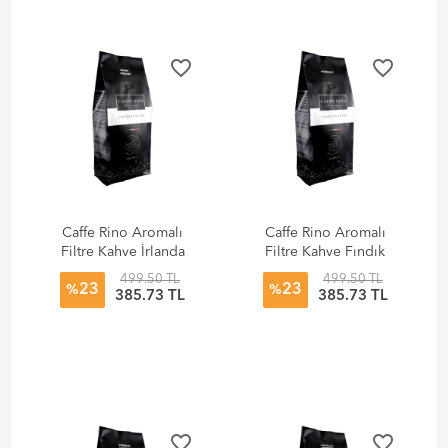
favorite_border
favorite_border
Caffe Rino Aromalı
Caffe Rino Aromalı
Filtre Kahve İrlanda
Filtre Kahve Fındık
Kreması 250 gr
250 gr
499.50 TL
499.50 TL
23
23
%
%
385.73 TL
385.73 TL
favorite_border
favorite_border