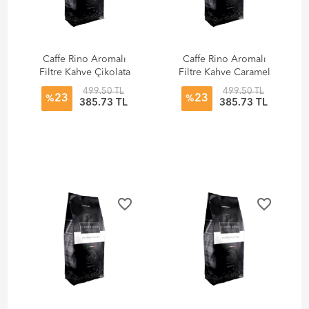
Caffe Rino Aromalı
Caffe Rino Aromalı
Filtre Kahve Çikolata
Filtre Kahve Caramel
Badem 250 gr
250 gr
499.50 TL
499.50 TL
23
23
%
%
385.73 TL
385.73 TL
favorite_border
favorite_border