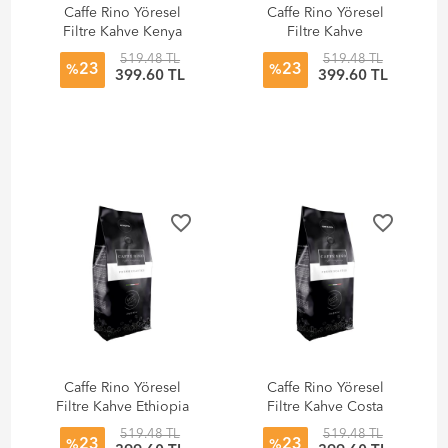
Caffe Rino Yöresel
Caffe Rino Yöresel
Filtre Kahve Kenya
Filtre Kahve
250 gr
Guatemala 250 gr
519.48 TL
519.48 TL
23
23
%
%
399.60 TL
399.60 TL
favorite_border
favorite_border
Caffe Rino Yöresel
Caffe Rino Yöresel
Filtre Kahve Ethiopia
Filtre Kahve Costa
250 gr
Rica 250 gr
519.48 TL
519.48 TL
23
23
%
%