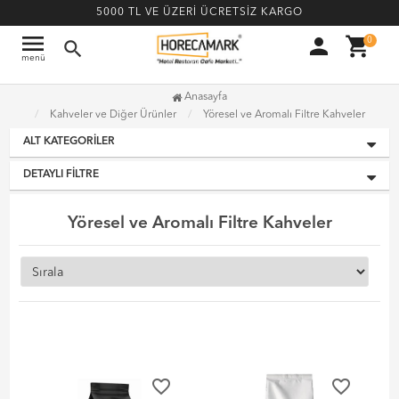
5000 TL VE ÜZERİ ÜCRETSİZ KARGO
menu
person
shopping_cart
0
search
menü
Anasayfa
Kahveler ve Diğer Ürünler
Yöresel ve Aromalı Filtre Kahveler
ALT KATEGORILER
DETAYLI FILTRE
Yöresel ve Aromalı Filtre Kahveler
favorite_border
favorite_border