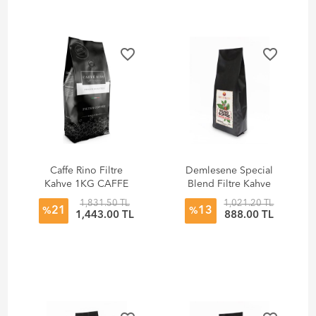
favorite_border
favorite_border
Caffe Rino Filtre
Demlesene Special
Kahve 1KG CAFFE
Blend Filtre Kahve
RINO
1000 gr
1,831.50 TL
1,021.20 TL
21
13
%
%
1,443.00 TL
888.00 TL