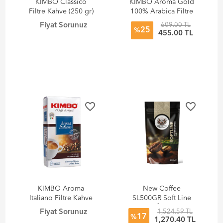
KIMBO Classico
KIMBO Aroma Gold
Filtre Kahve (250 gr)
100% Arabica Filtre
Kahve (250 gr)
Fiyat Sorunuz
609.00 TL
25
%
455.00 TL
favorite_border
favorite_border
KIMBO Aroma
New Coffee
Italiano Filtre Kahve
SL500GR Soft Line
(250 gr)
500gr Öğütülmüş
Fiyat Sorunuz
1,524.59 TL
17
Filtre Kahve
%
1,270.40 TL