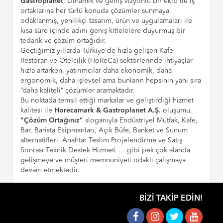
Gastroplanet
, Dinamik ve geniş vizyonlu bir ekip ile iş
ortaklarına her türlü konuda çözümler sunmaya
odaklanmış, yenilikçi tasarım, ürün ve uygulamaları ile
kısa süre içinde adını geniş kitlelelere duyurmuş bir
tedarik ve çözüm ortağıdır.
Geçtiğimiz yıllarda Türkiye'de hızla gelişen Kafe -
Restoran ve Otelcilik (HoReCa) sektörlerinde ihtiyaçlar
hızla artarken, yatırımcılar daha ekonomik, daha
ergonomik, daha işlevsel ama bunların hepsinin yanı sıra
“daha kaliteli” çözümler aramaktadır.
Bu noktada temsil ettiği markalar ve geliştirdiği hizmet
kalitesi ile
Horecamark & Gastroplanet A.Ş.
oluşumu,
“Çözüm Ortağınız”
sloganıyla Endüstriyel Mutfak, Kafe,
Bar, Barista Ekipmanları, Açık Büfe, Banket ve Sunum
alternatifleri, Anahtar Teslim Projelendirme ve Satış
Sonrası Teknik Destek Hizmeti … gibi pek çok alanda
gelişmeye ve müşteri memnuniyeti odaklı çalışmaya
devam etmektedir.
BIZI TAKIP EDIN!