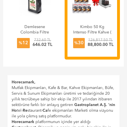
Demlesene
Kimbo 50 Kg
Colombia Filtre
Intenso Filtre Kahve (
Kahve 500 gr
250 gr x 200 Paket )
732.60 TL
126,817.50 TL
12
30
Filtre Kahve
%
%
646.02 TL
88,800.00 TL
Makinesi Hediye
Horecamark,
Mutfak Ekipmanları, Kafe & Bar, Kahve Ekipmanları, Büfe,
Servis & Sunum Ekipmanları üretimi ve tedariğinde 20
yıllık tecrübeye sahip bir ekip ile 2017 yılından itibaren
sektörüne farklı bir anlayış getiren
Gastroplanet A.Ş. 'nin
Ho
tel-
Re
staurant-
Ca
fe ekipmanları Marketi olma vizyonu
ile yola çıkmış satış platformudur.
Horecamark
platformunun içinde yer aldığı