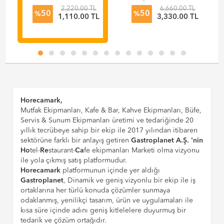
Espresso Makinesi
ve İç Kısmı L165V
2,220.00 TL
6,660.00 TL
50
50
Üst Tutucu Conta
%
%
L
1,110.00 TL
3,330.00 TL
2'li 402-199-010
(La Cimbali M23
UP & Casadio
Undici-Dieci-
Qundici & Faema
E98 UP)
Horecamark,
Mutfak Ekipmanları, Kafe & Bar, Kahve Ekipmanları, Büfe,
Servis & Sunum Ekipmanları üretimi ve tedariğinde 20
yıllık tecrübeye sahip bir ekip ile 2017 yılından itibaren
sektörüne farklı bir anlayış getiren
Gastroplanet A.Ş. 'nin
Ho
tel-
Re
staurant-
Ca
fe ekipmanları Marketi olma vizyonu
ile yola çıkmış satış platformudur.
Horecamark
platformunun içinde yer aldığı
Gastroplanet
, Dinamik ve geniş vizyonlu bir ekip ile iş
ortaklarına her türlü konuda çözümler sunmaya
odaklanmış, yenilikçi tasarım, ürün ve uygulamaları ile
kısa süre içinde adını geniş kitlelelere duyurmuş bir
tedarik ve çözüm ortağıdır.