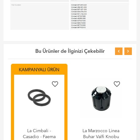
Bu Ürünler de İlginizi Çekebilir
KAMPANYALI ÜRÜN
favorite_border
favorite_border
La Cimbali -
La Marzocco Linea
Casadio - Faema
Buhar Valfi Knobu