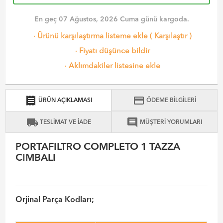
En geç 07 Ağustos, 2026 Cuma günü kargoda.
·
Ürünü karşılaştırma listeme ekle
(
Karşılaştır
)
·
Fiyatı düşünce bildir
·
Aklımdakiler listesine ekle
receipt
credit_card
ÜRÜN AÇIKLAMASI
ÖDEME BİLGİLERİ
local_shipping
comment
TESLİMAT VE İADE
MÜŞTERİ YORUMLARI
PORTAFILTRO COMPLETO 1 TAZZA
CIMBALI
Orjinal Parça Kodları;