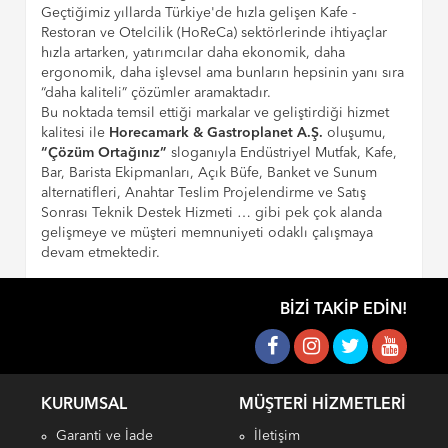
Geçtiğimiz yıllarda Türkiye'de hızla gelişen Kafe -
Restoran ve Otelcilik (HoReCa) sektörlerinde ihtiyaçlar
hızla artarken, yatırımcılar daha ekonomik, daha
ergonomik, daha işlevsel ama bunların hepsinin yanı sıra
“daha kaliteli” çözümler aramaktadır.
Bu noktada temsil ettiği markalar ve geliştirdiği hizmet
kalitesi ile
Horecamark & Gastroplanet A.Ş.
oluşumu,
“Çözüm Ortağınız”
sloganıyla Endüstriyel Mutfak, Kafe,
Bar, Barista Ekipmanları, Açık Büfe, Banket ve Sunum
alternatifleri, Anahtar Teslim Projelendirme ve Satış
Sonrası Teknik Destek Hizmeti … gibi pek çok alanda
gelişmeye ve müşteri memnuniyeti odaklı çalışmaya
devam etmektedir.
BIZI TAKIP EDIN!
KURUMSAL
MÜŞTERI HIZMETLERI
Garanti ve İade
İletişim