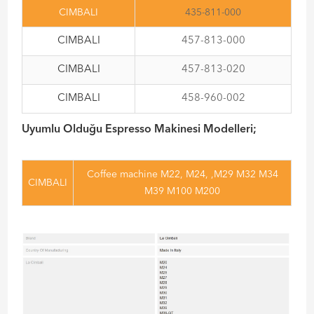
CIMBALI
435-811-000
CIMBALI
457-813-000
CIMBALI
457-813-020
CIMBALI
458-960-002
Uyumlu Olduğu Espresso Makinesi Modelleri;
Coffee machine M22, M24, ,M29 M32 M34
CIMBALI
M39 M100 M200