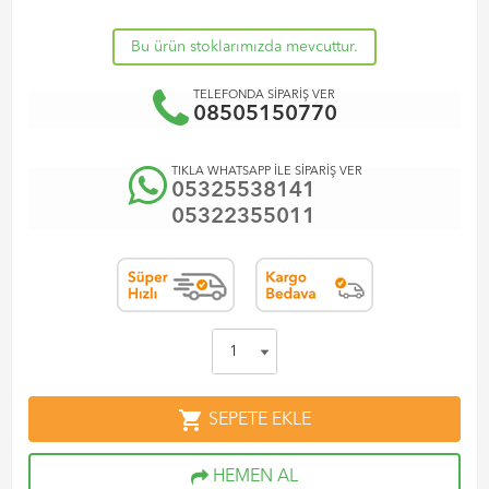
Bu ürün stoklarımızda mevcuttur.
TELEFONDA SİPARİŞ VER
08505150770
TIKLA WHATSAPP İLE SİPARİŞ VER
05325538141
05322355011
shopping_cart
SEPETE EKLE
HEMEN AL