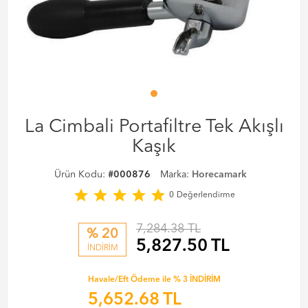
La Cimbali Portafiltre Tek Akışlı
Kaşık
Ürün Kodu:
#000876
Marka:
Horecamark
star
star
star
star
star
0
Değerlendirme
7,284.38 TL
% 20
5,827.50
TL
İNDİRİM
Havale/Eft Ödeme ile % 3 İNDİRİM
5,652.68
TL