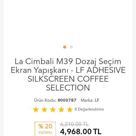
La Cimbali M39 Dozaj Seçim
Ekran Yapışkanı - LF ADHESIVE
SILKSCREEN COFFEE
SELECTION
Ürün Kodu:
#000787
Marka:
LF
star
star
star
star
star
0
Değerlendirme
6,210.00 TL
% 20
4,968.00
TL
İNDİRİM