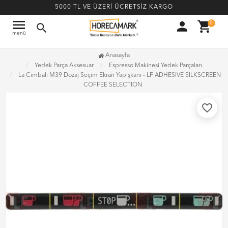
5000 TL VE ÜZERİ ÜCRETSİZ KARGO
menu
person
shopping_cart
0
search
menü
Anasayfa
Yedek Parça Aksesuar
Espresso Makinesi Yedek Parçaları
La Cimbali M39 Dozaj Seçim Ekran Yapışkanı - LF ADHESIVE SILKSCREEN
COFFEE SELECTION
favorite_border