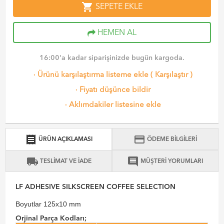
shopping_cart
SEPETE EKLE
HEMEN AL
16:00'a kadar siparişinizde bugün kargoda.
·
Ürünü karşılaştırma listeme ekle
(
Karşılaştır
)
·
Fiyatı düşünce bildir
·
Aklımdakiler listesine ekle
receipt
credit_card
ÜRÜN AÇIKLAMASI
ÖDEME BİLGİLERİ
local_shipping
comment
TESLİMAT VE İADE
MÜŞTERİ YORUMLARI
LF ADHESIVE SILKSCREEN COFFEE SELECTION
Boyutlar 125x10 mm
Orjinal Parça Kodları;