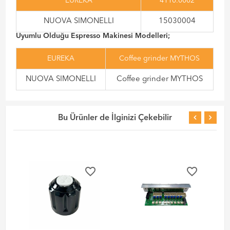
EUREKA
4110.0002
NUOVA SIMONELLI
15030004
Uyumlu Olduğu Espresso Makinesi Modelleri;
EUREKA
Coffee grinder MYTHOS
NUOVA SIMONELLI
Coffee grinder MYTHOS
Bu Ürünler de İlginizi Çekebilir
favorite_border
favorite_border