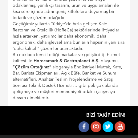
odaklanmış, yenilikçi tasarım, ürün ve uygulamaları ile
kısa süre içinde adını geniş kitlelelere duyurmuş bir
tedarik ve çözüm ortağıdır.
Geçtiğimiz yıllarda Türkiye'de hızla gelişen Kafe -
Restoran ve Otelcilik (HoReCa) sektörlerinde ihtiyaçlar
hızla artarken, yatırımcılar daha ekonomik, daha
ergonomik, daha işlevsel ama bunların hepsinin yanı sıra
“daha kaliteli” çözümler aramaktadır.
Bu noktada temsil ettiği markalar ve geliştirdiği hizmet
kalitesi ile
Horecamark & Gastroplanet A.Ş.
oluşumu,
“Çözüm Ortağınız”
sloganıyla Endüstriyel Mutfak, Kafe,
Bar, Barista Ekipmanları, Açık Büfe, Banket ve Sunum
alternatifleri, Anahtar Teslim Projelendirme ve Satış
Sonrası Teknik Destek Hizmeti … gibi pek çok alanda
gelişmeye ve müşteri memnuniyeti odaklı çalışmaya
devam etmektedir.
BIZI TAKIP EDIN!