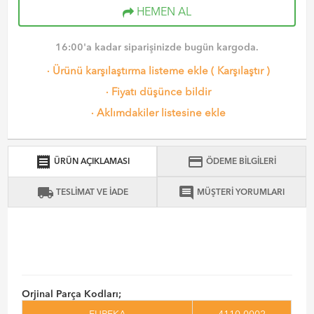
HEMEN AL
16:00'a kadar siparişinizde bugün kargoda.
·
Ürünü karşılaştırma listeme ekle
(
Karşılaştır
)
·
Fiyatı düşünce bildir
·
Aklımdakiler listesine ekle
receipt
credit_card
ÜRÜN AÇIKLAMASI
ÖDEME BİLGİLERİ
local_shipping
comment
TESLİMAT VE İADE
MÜŞTERİ YORUMLARI
Orjinal Parça Kodları;