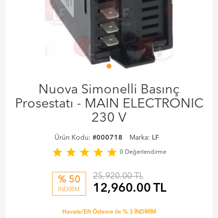
Nuova Simonelli Basınç
Prosestatı - MAIN ELECTRONIC
230 V
Ürün Kodu:
#000718
Marka:
LF
star
star
star
star
star
0
Değerlendirme
25,920.00 TL
% 50
12,960.00
TL
İNDİRİM
Havale/Eft Ödeme ile % 3 İNDİRİM