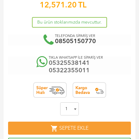
12,571.20
TL
Bu ürün stoklarımızda mevcuttur.
TELEFONDA SİPARİŞ VER
08505150770
TIKLA WHATSAPP İLE SİPARİŞ VER
05325538141
05322355011
shopping_cart
SEPETE EKLE