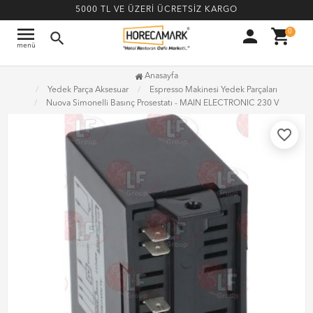
5000 TL VE ÜZERİ ÜCRETSİZ KARGO
menu
person
shopping_cart
0
search
menü
Anasayfa
Yedek Parça Aksesuar
Espresso Makinesi Yedek Parçaları
Nuova Simonelli Basınç Prosestatı - MAIN ELECTRONIC 230 V
favorite_border