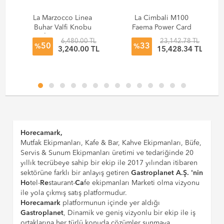
La Marzocco Linea
La Cimbali M100
Buhar Valfi Knobu
Faema Power Card
ve İç Kısmı L165V
Ana Kart
6,480.00 TL
23,142.78 TL
50
33
%
%
L
3,240.00 TL
15,428.34 TL
Horecamark,
Mutfak Ekipmanları, Kafe & Bar, Kahve Ekipmanları, Büfe,
Servis & Sunum Ekipmanları üretimi ve tedariğinde 20
yıllık tecrübeye sahip bir ekip ile 2017 yılından itibaren
sektörüne farklı bir anlayış getiren
Gastroplanet A.Ş. 'nin
Ho
tel-
Re
staurant-
Ca
fe ekipmanları Marketi olma vizyonu
ile yola çıkmış satış platformudur.
Horecamark
platformunun içinde yer aldığı
Gastroplanet
, Dinamik ve geniş vizyonlu bir ekip ile iş
ortaklarına her türlü konuda çözümler sunmaya