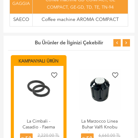
Coffee machine GD COMPACT, GE
GAGGIA
COMPACT, GE-GD, TD, TE, TN-94
SAECO
Coffee machine AROMA COMPACT
Bu Ürünler de İlginizi Çekebilir
KAMPANYALI ÜRÜN
favorite_border
favorite_border
La Cimbali -
La Marzocco Linea
Casadio - Faema
Buhar Valfi Knobu
Espresso Makinesi
ve İç Kısmı L165V
2,220.00 TL
6,660.00 TL