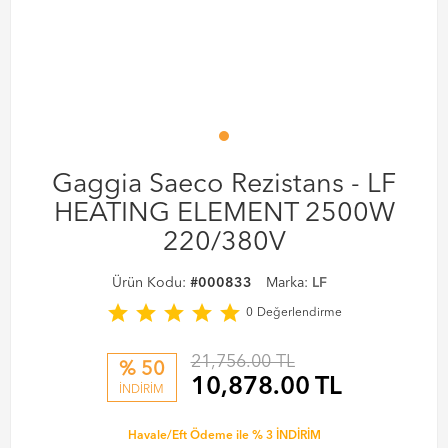
Gaggia Saeco Rezistans - LF
HEATING ELEMENT 2500W
220/380V
Ürün Kodu:
#000833
Marka:
LF
star
star
star
star
star
0
Değerlendirme
21,756.00 TL
% 50
10,878.00
TL
İNDİRİM
Havale/Eft Ödeme ile % 3 İNDİRİM