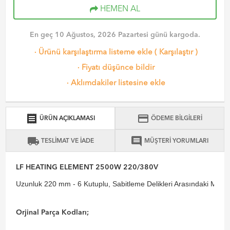
HEMEN AL
En geç 10 Ağustos, 2026 Pazartesi günü kargoda.
·
Ürünü karşılaştırma listeme ekle
(
Karşılaştır
)
·
Fiyatı düşünce bildir
·
Aklımdakiler listesine ekle
receipt
credit_card
ÜRÜN AÇIKLAMASI
ÖDEME BİLGİLERİ
local_shipping
comment
TESLİMAT VE İADE
MÜŞTERİ YORUMLARI
LF HEATING ELEMENT 2500W 220/380V
Uzunluk 220 mm - 6 Kutuplu, Sabitleme Delikleri Arasındaki Me
Orjinal Parça Kodları;