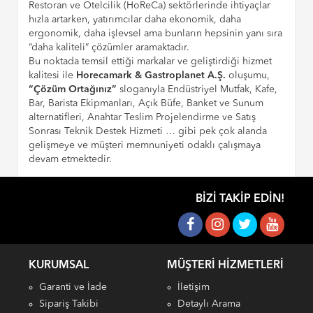
Restoran ve Otelcilik (HoReCa) sektörlerinde ihtiyaçlar
hızla artarken, yatırımcılar daha ekonomik, daha
ergonomik, daha işlevsel ama bunların hepsinin yanı sıra
“daha kaliteli” çözümler aramaktadır.
Bu noktada temsil ettiği markalar ve geliştirdiği hizmet
kalitesi ile
Horecamark & Gastroplanet A.Ş.
oluşumu,
“Çözüm Ortağınız”
sloganıyla Endüstriyel Mutfak, Kafe,
Bar, Barista Ekipmanları, Açık Büfe, Banket ve Sunum
alternatifleri, Anahtar Teslim Projelendirme ve Satış
Sonrası Teknik Destek Hizmeti … gibi pek çok alanda
gelişmeye ve müşteri memnuniyeti odaklı çalışmaya
devam etmektedir.
BIZI TAKIP EDIN!
KURUMSAL
MÜŞTERI HIZMETLERI
Garanti ve İade
İletişim
Sipariş Takibi
Detaylı Arama