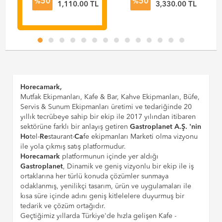
50
50
Üst Tutucu Conta
%
%
L
1,110.00 TL
3,330.00 TL
2'li 402-199-010
(La Cimbali M23
UP & Casadio
Undici-Dieci-
Qundici & Faema
E98 UP)
Horecamark,
Mutfak Ekipmanları, Kafe & Bar, Kahve Ekipmanları, Büfe,
Servis & Sunum Ekipmanları üretimi ve tedariğinde 20
yıllık tecrübeye sahip bir ekip ile 2017 yılından itibaren
sektörüne farklı bir anlayış getiren
Gastroplanet A.Ş. 'nin
Ho
tel-
Re
staurant-
Ca
fe ekipmanları Marketi olma vizyonu
ile yola çıkmış satış platformudur.
Horecamark
platformunun içinde yer aldığı
Gastroplanet
, Dinamik ve geniş vizyonlu bir ekip ile iş
ortaklarına her türlü konuda çözümler sunmaya
odaklanmış, yenilikçi tasarım, ürün ve uygulamaları ile
kısa süre içinde adını geniş kitlelelere duyurmuş bir
tedarik ve çözüm ortağıdır.
Geçtiğimiz yıllarda Türkiye'de hızla gelişen Kafe -