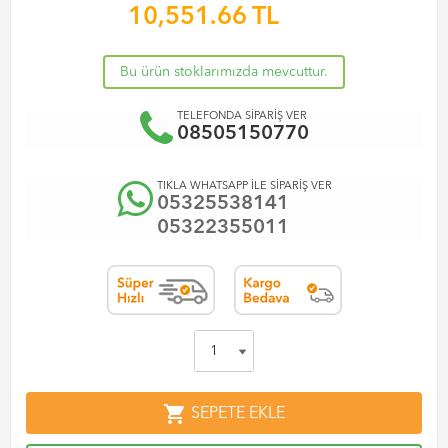
10,551.66
TL
Bu ürün stoklarımızda mevcuttur.
TELEFONDA SİPARİŞ VER
08505150770
TIKLA WHATSAPP İLE SİPARİŞ VER
05325538141
05322355011
shopping_cart
SEPETE EKLE