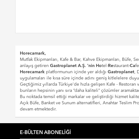
Horecamark,
Mutfak Ekipmanları, Kafe & Bar, Kahve Ekipmanları, Büfe, Ser
anlayış getiren
Gastroplanet A.Ş. 'nin
Ho
tel-
Re
staurant-
Ca
f
Horecamark
platformunun içinde yer aldığı
Gastroplanet
, 
uygulamaları ile kısa süre içinde adını geniş kitlelelere duy
Geçtiğimiz yıllarda Türkiye'de hızla gelişen Kafe - Restoran
bunların hepsinin yanı sıra “daha kaliteli” çözümler aramaktad
Bu noktada temsil ettiği markalar ve geliştirdiği hizmet kalite
Açık Büfe, Banket ve Sunum alternatifleri, Anahtar Teslim 
devam etmektedir.
E-BÜLTEN ABONELIĞI