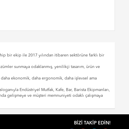
p bir ekip ile 2017 yılından itibaren sektörüne farklı bir
çözümler sunmaya odaklanmış, yenilikçi tasarım, ürün ve
cılar daha ekonomik, daha ergonomik, daha işlevsel ama
sloganıyla Endüstriyel Mutfak, Kafe, Bar, Barista Ekipmanları,
landa gelişmeye ve müşteri memnuniyeti odaklı çalışmaya
BIZI TAKIP EDIN!