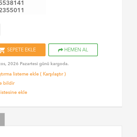
5538141
2355011
opping_cart
SEPETE EKLE
HEMEN AL
os, 2026 Pazartesi günü kargoda.
ştırma listeme ekle
(
Karşılaştır
)
 bildir
listesine ekle