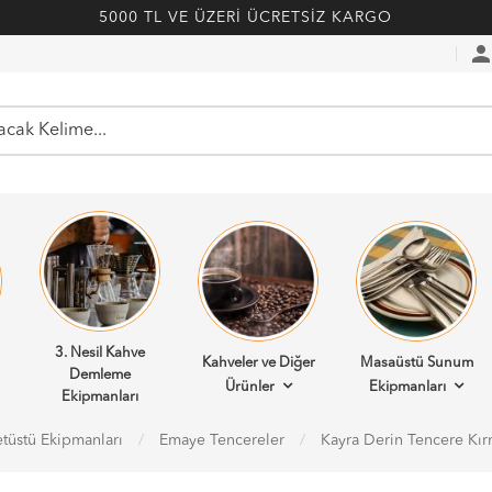
5000 TL VE ÜZERİ ÜCRETSİZ KARGO
perso
3. Nesil Kahve
Kahveler ve Diğer
Masaüstü Sunum
Demleme
Ürünler
Ekipmanları
Ekipmanları
tüstü Ekipmanları
Emaye Tencereler
Kayra Derin Tencere Kır