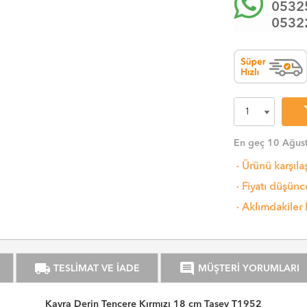
0532
0532
sh
En geç 10 Ağust
·
Ürünü karşıla
·
Fiyatı düşünce
·
Aklımdakiler 
local_shipping
comment
TESLİMAT VE İADE
MÜŞTERİ YORUMLARI
Kayra Derin Tencere Kırmızı 18 cm Taşev T1952