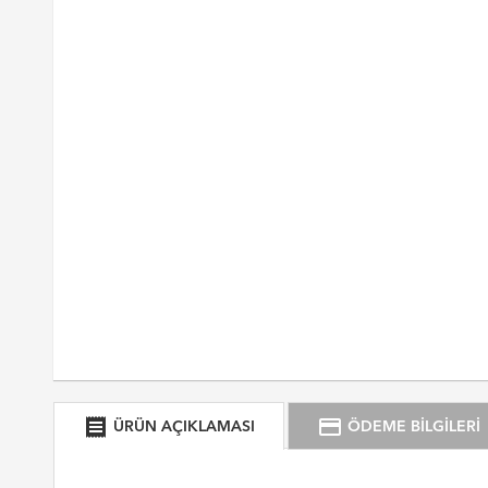
receipt
credit_card
ÜRÜN AÇIKLAMASI
ÖDEME BİLGİLERİ