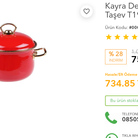
Kayra De
favorite_border
Taşev T
Ürün Kodu:
#00
star
star
star
sta
1,
% 28
7
İNDİRİM
Havale/Eft Ödeme 
734.85
Bu ürün stokl
TELEFOND
0850
TIKLA WH