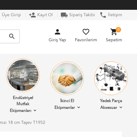
n
person_add
local_shipping
phone
Üye Girişi
Kayıt Ol
Sipariş Takibi
İletişim
person
favorite_border
shopping_cart
0
search
Giriş Yap
Favorilerim
Sepetim
Endüstriyel
İkinci El
Yedek Parça
Mutfak
Ekipmanlar
Aksesuar
Ekipmanları
mızı 18 cm Taşev T1952