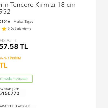
rin Tencere Kırmızı 18 cm
1952
01016
Marka:
Taşev
r
star
0
Değerlendirme
048.95 TL
57.58
TL
ile % 3 İNDİRİM
TL
arımızda mevcuttur.
A SİPARİŞ VER
5150770
ATSAPP İLE SİPARİŞ VER