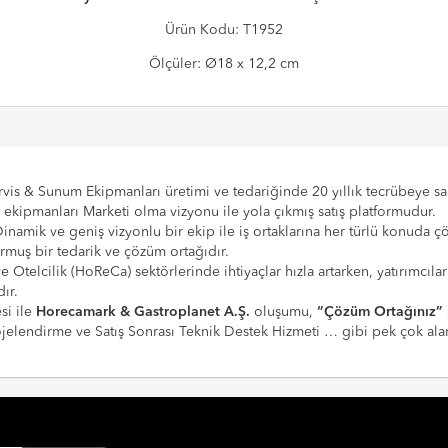
Ürün Kodu: T1952
Ölçüler: Ø18 x 12,2 cm
vis & Sunum Ekipmanları üretimi ve tedariğinde 20 yıllık tecrübeye sahi
e ekipmanları Marketi olma vizyonu ile yola çıkmış satış platformudur.
Dinamik ve geniş vizyonlu bir ekip ile iş ortaklarına her türlü konuda 
urmuş bir tedarik ve çözüm ortağıdır.
 ve Otelcilik (HoReCa) sektörlerinde ihtiyaçlar hızla artarken, yatırım
ır.
si ile
Horecamark & Gastroplanet A.Ş.
oluşumu,
“Çözüm Ortağınız”
Projelendirme ve Satış Sonrası Teknik Destek Hizmeti … gibi pek çok a