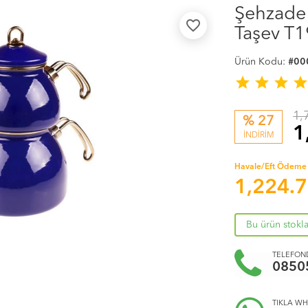
Şehzade 
favorite_border
Taşev T
Ürün Kodu:
#00
star
star
star
sta
1,
% 27
1
İNDİRİM
Havale/Eft Ödeme 
1,224.
Bu ürün stokl
TELEFOND
0850
TIKLA WH