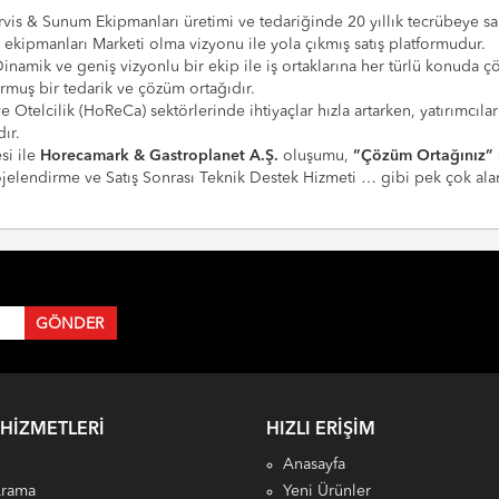
vis & Sunum Ekipmanları üretimi ve tedariğinde 20 yıllık tecrübeye sahi
e ekipmanları Marketi olma vizyonu ile yola çıkmış satış platformudur.
Dinamik ve geniş vizyonlu bir ekip ile iş ortaklarına her türlü konuda 
urmuş bir tedarik ve çözüm ortağıdır.
 ve Otelcilik (HoReCa) sektörlerinde ihtiyaçlar hızla artarken, yatırım
ır.
si ile
Horecamark & Gastroplanet A.Ş.
oluşumu,
“Çözüm Ortağınız”
Projelendirme ve Satış Sonrası Teknik Destek Hizmeti … gibi pek çok a
 HIZMETLERI
HIZLI ERIŞIM
Anasayfa
Arama
Yeni Ürünler