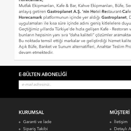
Mutfak Ekipmanları, Kafe & Bar, Kahve Ekipmanları, Büfe, Ser
anlayış getiren
Gastroplanet A.Ş. 'nin
Ho
tel-
Re
staurant-
Ca
f
Horecamark
platformunun içinde yer aldığı
Gastroplanet
, 
uygulamaları ile kısa süre içinde adını geniş kitlelelere duy
Geçtiğimiz yıllarda Türkiye'de hızla gelişen Kafe - Restoran
bunların hepsinin yanı sıra “daha kaliteli” çözümler aramaktad
Bu noktada temsil ettiği markalar ve geliştirdiği hizmet kalite
Açık Büfe, Banket ve Sunum alternatifleri, Anahtar Teslim 
devam etmektedir.
E-BÜLTEN ABONELIĞI
KURUMSAL
MÜŞTERI
Garanti ve İade
İletişim
Sipariş Takibi
Detaylı 