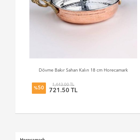
19x7
Dövme Bakır Sahan Kalın 18 cm Horecamark
1,443.00 TL
50
%
721.50 TL
Horecamark,