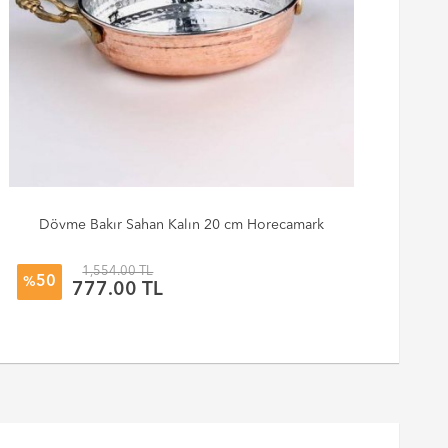
Dövme Bakır Sahan Kalın 20 cm Horecamark
1,554.00 TL
50
%
%
777.00 TL