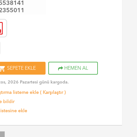
5538141
2355011
opping_cart
SEPETE EKLE
HEMEN AL
os, 2026 Pazartesi günü kargoda.
ştırma listeme ekle
(
Karşılaştır
)
 bildir
listesine ekle