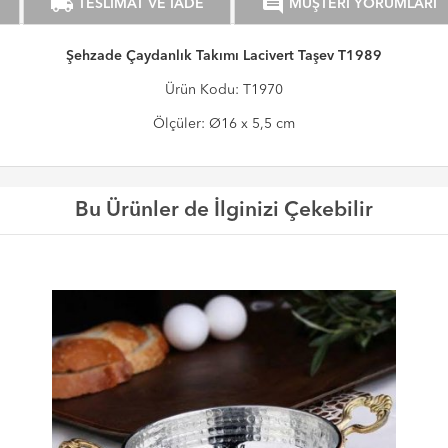
local_shipping
comment
TESLİMAT VE İADE
MÜŞTERİ YORUMLARI
Şehzade Çaydanlık Takımı Lacivert Taşev T1989
Ürün Kodu: T1970
Ölçüler: Ø16 x 5,5 cm
Bu Ürünler de İlginizi Çekebilir