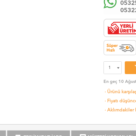
0532
0532
sh
En geç 10 Ağust
·
Ürünü karşıla
·
Fiyatı düşünce
·
Aklımdakiler 