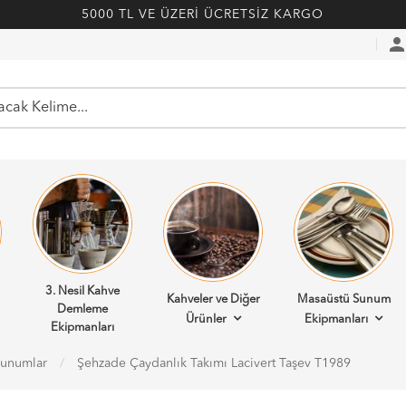
5000 TL VE ÜZERİ ÜCRETSİZ KARGO
perso
3. Nesil Kahve
Kahveler ve Diğer
Masaüstü Sunum
Demleme
Ürünler
Ekipmanları
Ekipmanları
 Sunumlar
Şehzade Çaydanlık Takımı Lacivert Taşev T1989