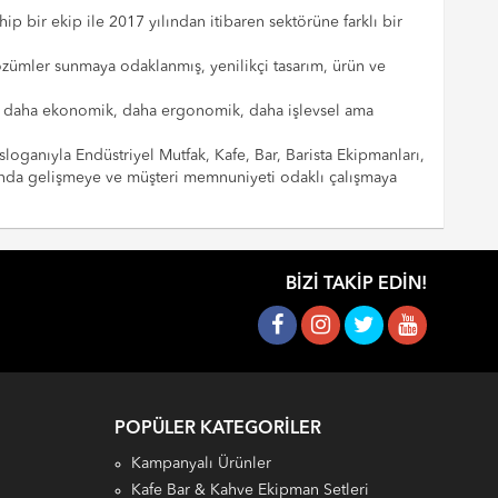
p bir ekip ile 2017 yılından itibaren sektörüne farklı bir
çözümler sunmaya odaklanmış, yenilikçi tasarım, ürün ve
cılar daha ekonomik, daha ergonomik, daha işlevsel ama
sloganıyla Endüstriyel Mutfak, Kafe, Bar, Barista Ekipmanları,
landa gelişmeye ve müşteri memnuniyeti odaklı çalışmaya
BIZI TAKIP EDIN!
POPÜLER KATEGORILER
Kampanyalı Ürünler
Kafe Bar & Kahve Ekipman Setleri