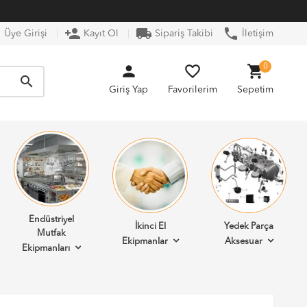
n
person_add
local_shipping
phone
Üye Girişi
Kayıt Ol
Sipariş Takibi
İletişim
person
favorite_border
shopping_cart
0
search
Giriş Yap
Favorilerim
Sepetim
Endüstriyel
İkinci El
Yedek Parça
Mutfak
Ekipmanlar
Aksesuar
Ekipmanları