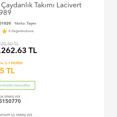
Çaydanlık Takımı Lacivert
1989
01020
Marka:
Taşev
r
star
0
Değerlendirme
720.50 TL
,262.63
TL
ile % 3 İNDİRİM
75
TL
arımızda mevcuttur.
A SİPARİŞ VER
5150770
ATSAPP İLE SİPARİŞ VER