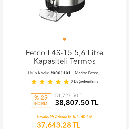
Fetco L4S-15 5,6 Litre
Kapasiteli Termos
Ürün Kodu:
#0001101
Marka:
Fetco
star
star
star
star
star
0
Değerlendirme
51,727.50 TL
% 25
38,807.50
TL
İNDİRİM
Havale/Eft Ödeme ile % 3 İNDİRİM
37,643.28
TL