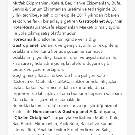
Mutfak Ekipmanları, Kafe & Bar, Kahve Ekipmanları, Büfe,
Servis & Sunum Ekipmanları üretimi ve tedariğinde 20
yıllık tecrübeye sahip bir ekip ile 2017 yılından itibaren
sektörüne farklı bir anlayış getiren
Gastroplanet A.Ş. 'nin
Ho
tel-
Re
staurant-
Ca
fe ekipmanları Marketi olma vizyonu
ile yola çıkmış satış platformudur.
Horecamark
platformunun içinde yer aldığı
Gastroplanet
, Dinamik ve geniş vizyonlu bir ekip ile iş
ortaklarına her türlü konuda çözümler sunmaya
odaklanmış, yenilikçi tasarım, ürün ve uygulamaları ile
kısa süre içinde adını geniş kitlelelere duyurmuş bir
tedarik ve çözüm ortağıdır.
Geçtiğimiz yıllarda Türkiye'de hızla gelişen Kafe -
Restoran ve Otelcilik (HoReCa) sektörlerinde ihtiyaçlar
hızla artarken, yatırımcılar daha ekonomik, daha
ergonomik, daha işlevsel ama bunların hepsinin yanı sıra
“daha kaliteli” çözümler aramaktadır.
Bu noktada temsil ettiği markalar ve geliştirdiği hizmet
kalitesi ile
Horecamark & Gastroplanet A.Ş.
oluşumu,
“Çözüm Ortağınız”
sloganıyla Endüstriyel Mutfak, Kafe,
Bar, Barista Ekipmanları, Açık Büfe, Banket ve Sunum
alternatifleri, Anahtar Teslim Projelendirme ve Satış