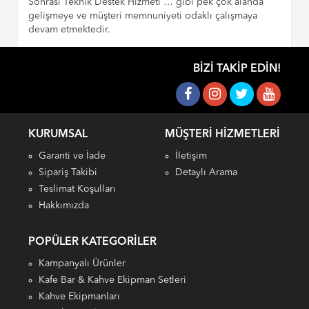
Sonrası Teknik Destek Hizmeti … gibi pek çok alanda
gelişmeye ve müşteri memnuniyeti odaklı çalışmaya
devam etmektedir.
BIZI TAKIP EDIN!
KURUMSAL
MÜŞTERI HIZMETLERI
Garanti ve İade
İletişim
Sipariş Takibi
Detaylı Arama
Teslimat Koşulları
Hakkımızda
POPÜLER KATEGORILER
Kampanyalı Ürünler
Kafe Bar & Kahve Ekipman Setleri
Kahve Ekipmanları