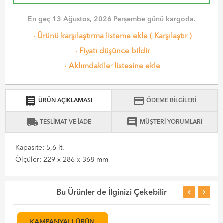
En geç 13 Ağustos, 2026 Perşembe günü kargoda.
·
Ürünü karşılaştırma listeme ekle
(
Karşılaştır
)
·
Fiyatı düşünce bildir
·
Aklımdakiler listesine ekle
receipt
credit_card
ÜRÜN AÇIKLAMASI
ÖDEME BİLGİLERİ
local_shipping
comment
TESLİMAT VE İADE
MÜŞTERİ YORUMLARI
Kapasite: 5,6 lt.
Ölçüler: 229 x 286 x 368 mm
Bu Ürünler de İlginizi Çekebilir
KAMPANYALI ÜRÜN