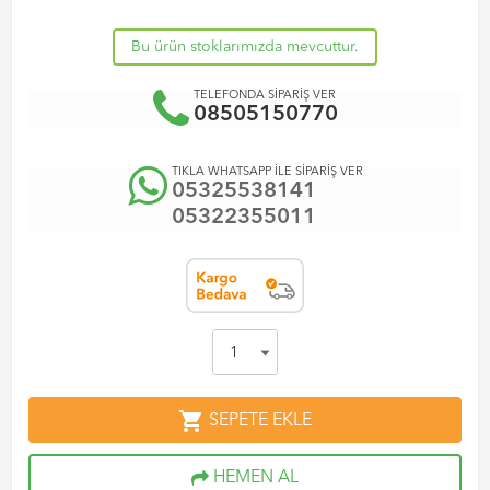
Bu ürün stoklarımızda mevcuttur.
TELEFONDA SİPARİŞ VER
08505150770
TIKLA WHATSAPP İLE SİPARİŞ VER
05325538141
05322355011
shopping_cart
SEPETE EKLE
HEMEN AL