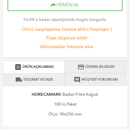
HEMEN AL
16:00'a kadar siparişinizde bugün kargoda.
·
Ürünü karşılaştırma listeme ekle
(
Karşılaştır
)
·
Fiyatı düşünce bildir
·
Aklımdakiler listesine ekle
receipt
credit_card
ÜRÜN AÇIKLAMASI
ÖDEME BİLGİLERİ
local_shipping
comment
TESLİMAT VE İADE
MÜŞTERİ YORUMLARI
HORECAMARK
Basket Filtre Kağıdı
100 lü Paket
Ölçü: 90x250 mm