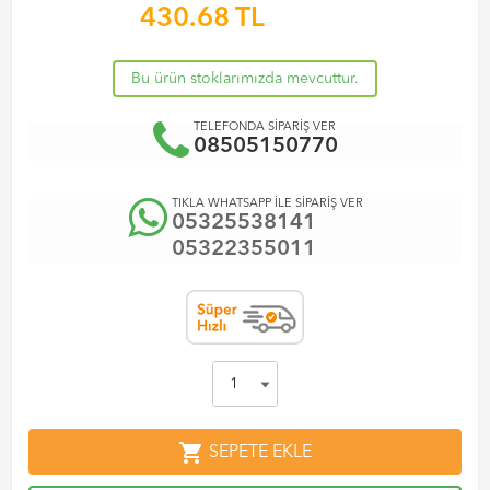
430.68
TL
Bu ürün stoklarımızda mevcuttur.
TELEFONDA SİPARİŞ VER
08505150770
TIKLA WHATSAPP İLE SİPARİŞ VER
05325538141
05322355011
shopping_cart
SEPETE EKLE