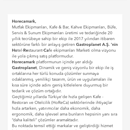
Horecamark,
Mutfak Ekipmanları, Kafe & Bar, Kahve Ekipmanları, Büfe,
Servis & Sunum Ekipmanları üretimi ve tedariğinde 20
yıllık tecrübeye sahip bir ekip ile 2017 yılından itibaren
sektörüne farklı bir anlayış getiren
Gastroplanet A.Ş. 'nin
Ho
tel-
Re
staurant-
Ca
fe ekipmanları Marketi olma vizyonu
ile yola çıkmış satış platformudur.
Horecamark
platformunun içinde yer aldığı
Gastroplanet
, Dinamik ve geniş vizyonlu bir ekip ile iş
ortaklarına her türlü konuda çözümler sunmaya
odaklanmış, yenilikçi tasarım, ürün ve uygulamaları ile
kısa süre içinde adını geniş kitlelelere duyurmuş bir
tedarik ve çözüm ortağıdır.
Geçtiğimiz yıllarda Türkiye'de hızla gelişen Kafe -
Restoran ve Otelcilik (HoReCa) sektörlerinde ihtiyaçlar
hızla artarken, yatırımcılar daha ekonomik, daha
ergonomik, daha işlevsel ama bunların hepsinin yanı sıra
“daha kaliteli” çözümler aramaktadır.
Bu noktada temsil ettiği markalar ve geliştirdiği hizmet