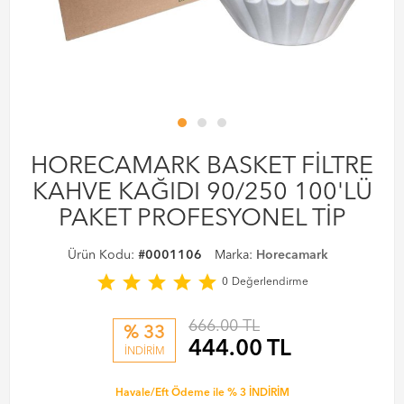
HORECAMARK BASKET FİLTRE
KAHVE KAĞIDI 90/250 100'LÜ
PAKET PROFESYONEL TİP
Ürün Kodu:
#0001106
Marka:
Horecamark
star
star
star
star
star
0
Değerlendirme
666.00 TL
% 33
444.00
TL
İNDİRİM
Havale/Eft Ödeme ile % 3 İNDİRİM