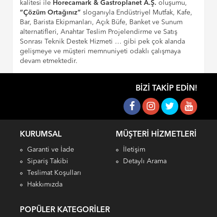
kalitesi ile
Horecamark & Gastroplanet A.Ş.
oluşumu,
“Çözüm Ortağınız”
sloganıyla Endüstriyel Mutfak, Kafe,
Bar, Barista Ekipmanları, Açık Büfe, Banket ve Sunum
alternatifleri, Anahtar Teslim Projelendirme ve Satış
Sonrası Teknik Destek Hizmeti … gibi pek çok alanda
gelişmeye ve müşteri memnuniyeti odaklı çalışmaya
devam etmektedir.
BIZI TAKIP EDIN!
KURUMSAL
MÜŞTERI HIZMETLERI
Garanti ve İade
İletişim
Sipariş Takibi
Detaylı Arama
Teslimat Koşulları
Hakkımızda
POPÜLER KATEGORILER