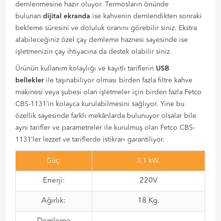
demlenmesine hazır oluyor. Termosların önünde
bulunan
dijital ekranda
ise kahvenin demlendikten sonraki
bekleme süresini ve doluluk oranını görebilir siniz. Ekstra
alabileceğiniz özel çay demleme haznesi sayesinde ise
işletmenizin çay ihtiyacına da destek olabilir siniz.
Ürünün kullanım kolaylığı ve kayıtlı tariflerin
USB
bellekler
ile taşınabiliyor olması birden fazla filtre kahve
makinesi veya şubesi olan işletmeler için birden fazla Fetco
CBS-1131’in kolayca kurulabilmesini sağlıyor. Yine bu
özellik sayesinde farklı mekânlarda bulunuyor olsalar bile
aynı tarifler ve parametreler ile kurulmuş olan Fetco CBS-
1131’ler lezzet ve tariflerde istikrarı garantiliyor.
Güç:
3,1 kW.
Enerji:
220V
Ağırlık:
18 Kg.