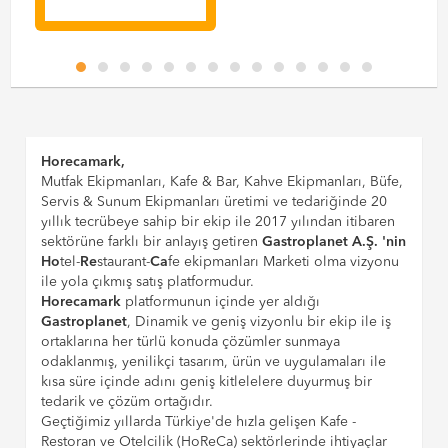
Horecamark,
Mutfak Ekipmanları, Kafe & Bar, Kahve Ekipmanları, Büfe,
Servis & Sunum Ekipmanları üretimi ve tedariğinde 20
yıllık tecrübeye sahip bir ekip ile 2017 yılından itibaren
sektörüne farklı bir anlayış getiren
Gastroplanet A.Ş. 'nin
Ho
tel-
Re
staurant-
Ca
fe ekipmanları Marketi olma vizyonu
ile yola çıkmış satış platformudur.
Horecamark
platformunun içinde yer aldığı
Gastroplanet
, Dinamik ve geniş vizyonlu bir ekip ile iş
ortaklarına her türlü konuda çözümler sunmaya
odaklanmış, yenilikçi tasarım, ürün ve uygulamaları ile
kısa süre içinde adını geniş kitlelelere duyurmuş bir
tedarik ve çözüm ortağıdır.
Geçtiğimiz yıllarda Türkiye'de hızla gelişen Kafe -
Restoran ve Otelcilik (HoReCa) sektörlerinde ihtiyaçlar