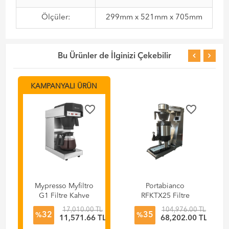
Ölçüler:
299mm x 521mm x 705mm
Bu Ürünler de İlginizi Çekebilir
KAMPANYALI ÜRÜN
favorite_border
favorite_border
Mypresso Myfiltro
Portabianco
G1 Filtre Kahve
RFKTX25 Filtre
Makinesi
Kahve Makinesi
TL
17,010.00 TL
104,976.00 TL
32
35
Yüksek Kapasite ve
%
%
TL
11,571.66 TL
68,202.00 TL
Barista Kontrolü