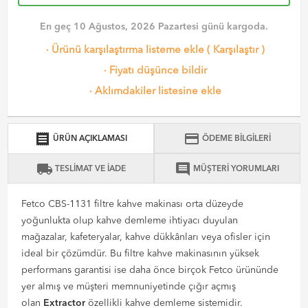
En geç 10 Ağustos, 2026 Pazartesi günü kargoda.
·
Ürünü karşılaştırma listeme ekle
(
Karşılaştır
)
·
Fiyatı düşünce bildir
·
Aklımdakiler listesine ekle
receipt
credit_card
ÜRÜN AÇIKLAMASI
ÖDEME BİLGİLERİ
local_shipping
comment
TESLİMAT VE İADE
MÜŞTERİ YORUMLARI
Fetco CBS-1131 filtre kahve makinası orta düzeyde
yoğunlukta olup kahve demleme ihtiyacı duyulan
mağazalar, kafeteryalar, kahve dükkânları veya ofisler için
ideal bir çözümdür. Bu filtre kahve makinasının yüksek
performans garantisi ise daha önce birçok Fetco ürününde
yer almış ve müşteri memnuniyetinde çığır açmış
olan
Extractor
özellikli kahve demleme sistemidir.