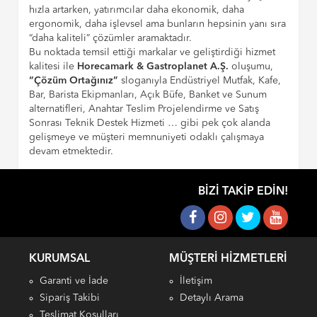
hızla artarken, yatırımcılar daha ekonomik, daha
ergonomik, daha işlevsel ama bunların hepsinin yanı sıra
“daha kaliteli” çözümler aramaktadır.
Bu noktada temsil ettiği markalar ve geliştirdiği hizmet
kalitesi ile
Horecamark & Gastroplanet A.Ş.
oluşumu,
“Çözüm Ortağınız”
sloganıyla Endüstriyel Mutfak, Kafe,
Bar, Barista Ekipmanları, Açık Büfe, Banket ve Sunum
alternatifleri, Anahtar Teslim Projelendirme ve Satış
Sonrası Teknik Destek Hizmeti … gibi pek çok alanda
gelişmeye ve müşteri memnuniyeti odaklı çalışmaya
devam etmektedir.
BIZI TAKIP EDIN!
KURUMSAL
MÜŞTERI HIZMETLERI
Garanti ve İade
İletişim
Sipariş Takibi
Detaylı Arama
Teslimat Koşulları