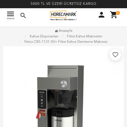
5000 TL VE ÜZERİ ÜCRETSİZ KARGO
menu
person
shopping_cart
0
search
menü
Anasayfa
Kahve Ekipmanları
Filtre Kahve Makineleri
Fetco CBS-1131-XV+ Filtre Kahve Demleme Makinesi
favorite_border