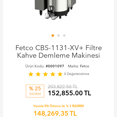
Fetco CBS-1131-XV+ Filtre
Kahve Demleme Makinesi
Ürün Kodu:
#0001097
Marka:
Fetco
star
star
star
star
star
0
Değerlendirme
203,822.50 TL
% 25
152,855.00
TL
İNDİRİM
Havale/Eft Ödeme ile % 3 İNDİRİM
148,269.35
TL