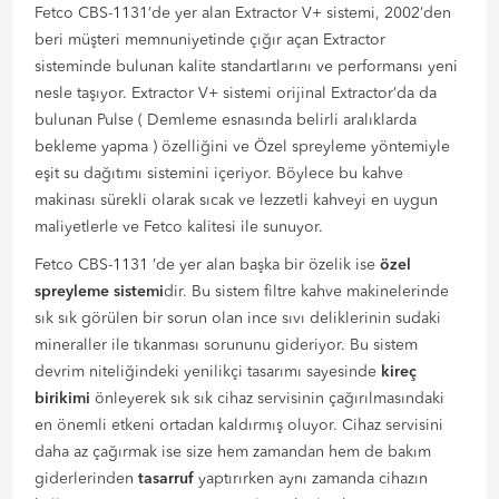
Fetco CBS-1131’de yer alan Extractor V+ sistemi, 2002’den
beri müşteri memnuniyetinde çığır açan Extractor
sisteminde bulunan kalite standartlarını ve performansı yeni
nesle taşıyor. Extractor V+ sistemi orijinal Extractor’da da
bulunan Pulse ( Demleme esnasında belirli aralıklarda
bekleme yapma ) özelliğini ve Özel spreyleme yöntemiyle
eşit su dağıtımı sistemini içeriyor. Böylece bu kahve
makinası sürekli olarak sıcak ve lezzetli kahveyi en uygun
maliyetlerle ve Fetco kalitesi ile sunuyor.
Fetco CBS-1131 ’de yer alan başka bir özelik ise
özel
spreyleme sistemi
dir. Bu sistem filtre kahve makinelerinde
sık sık görülen bir sorun olan ince sıvı deliklerinin sudaki
mineraller ile tıkanması sorununu gideriyor. Bu sistem
devrim niteliğindeki yenilikçi tasarımı sayesinde
kireç
birikimi
önleyerek sık sık cihaz servisinin çağırılmasındaki
en önemli etkeni ortadan kaldırmış oluyor. Cihaz servisini
daha az çağırmak ise size hem zamandan hem de bakım
giderlerinden
tasarruf
yaptırırken aynı zamanda cihazın