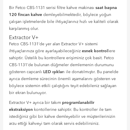
Bir Fetco CBS-1131 serisi filtre kahve makinası
saat başına
120 fincan kahve
demleyebilmektedir, böylece yoğun
çalışan işletmelerde bile ihtiyaçlarınız hızlı ve kaliteli olarak
karşılanmış olur.
Extractor V+
Fetco CBS-1131’de yer alan Extractor V+ sistemi
ihtiyaçlarınıza göre ayarlayabileceğiniz
esnek kontrol
lere
sahiptir. Üstelik bu kontrollere erişiminiz çok basit. Fetco
CBS-1131’de bulunan düğmeler demlemenin durumunu
gösteren capcanlı
LED ışıklar
ı ile donatılmıştır. Bu panelde
ayrıca demleme sürecinin önemli aşamalarını gösteren ve
böylece sistemin etkili çalıştığını teyit edebileniz sağlayan
bir ekran bulunuyor.
Extractor V+ ayrıca bir takım
programlanabilir
ekstraksiyon
kontollerine sahiptir. Bu kontroller ile tam
istediğiniz gibi bir kahve demleyebilir ve müşterilerinizin
arzu ettiği kahveyi tam olarak servis edebilirsiniz.