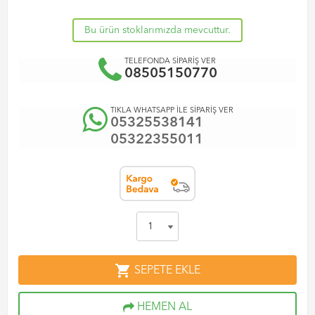
Bu ürün stoklarımızda mevcuttur.
TELEFONDA SİPARİŞ VER
08505150770
TIKLA WHATSAPP İLE SİPARİŞ VER
05325538141
05322355011
shopping_cart
SEPETE EKLE
HEMEN AL