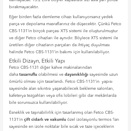
kalmayacak. 13.2 Litre boyler kapasitesi sizi asla yarı yolda
bırakmayacaktır.
Eğer birden fazla demleme cihazı kullanıyorsanız yedek
parça ve depolama masraflarınız de düşecektir. Çünkü Fetco
CBS-1131’in birçok parçası XTS sistemi ile oluşturulmuştur
ve diğer Fetco cihazları ile aynıdır. Böylece XTS sistemi ile
üretilen diğer cihazların parçaları da ihtiyaç duyulması
halinde Fetco CBS-1131’in bakımı için kullanılabiliyor.
Etkili Dizayn, Etkili Yapı
Fetco CBS-1131 diğer kahve makinalarından
daha
tasarruflu
olabilmesi ve
dayanıklılığı
sayesinde uzun
ömürlü olması için tasarlandı. Fetco CBS-1131’in yapısı
sayesinde alan sıkıntısı yaşanabilecek bekleme salonları,
kafeterya tezgahları veya ofis lobileri gibi dar mekânlarda
bile sorunsuzca kullanılabiliyor.
Esneklik ve taşınabilirlik için tasarlanmış olan Fetco CBS-
1131’in
çift cidarlı ve vakumlu
özel izolasyonlu termos ‘ları
sayesinde en izole noktalar bile sıcak ve taze içeceklerin