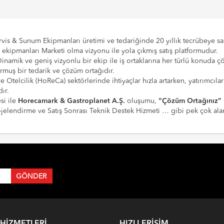
vis & Sunum Ekipmanları üretimi ve tedariğinde 20 yıllık tecrübeye sahi
e ekipmanları Marketi olma vizyonu ile yola çıkmış satış platformudur.
Dinamik ve geniş vizyonlu bir ekip ile iş ortaklarına her türlü konuda 
urmuş bir tedarik ve çözüm ortağıdır.
 ve Otelcilik (HoReCa) sektörlerinde ihtiyaçlar hızla artarken, yatırım
ır.
si ile
Horecamark & Gastroplanet A.Ş.
oluşumu,
“Çözüm Ortağınız”
Projelendirme ve Satış Sonrası Teknik Destek Hizmeti … gibi pek çok a
 HIZMETLERI
HIZLI ERIŞIM