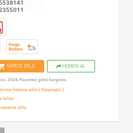
5538141
2355011
opping_cart
SEPETE EKLE
HEMEN AL
os, 2026 Pazartesi günü kargoda.
ştırma listeme ekle
(
Karşılaştır
)
 bildir
listesine ekle