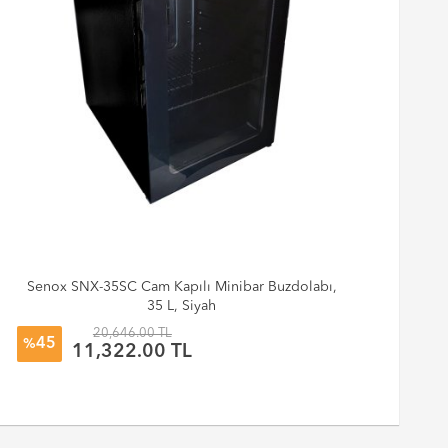
Senox SNX-35SC Cam Kapılı Minibar Buzdolabı,
Sen
35 L, Siyah
20,646.00 TL
45
%
%
11,322.00 TL