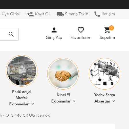
n
person_add
local_shipping
phone
Üye Girişi
Kayıt Ol
Sipariş Takibi
İletişim
person
favorite_border
shopping_cart
0
search
Giriş Yap
Favorilerim
Sepetim
Endüstriyel
İkinci El
Yedek Parça
Mutfak
Ekipmanlar
Aksesuar
Ekipmanları
lı - OTS 140 CR UG Iceinox