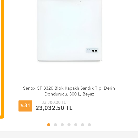
Senox CF 3320 Blok Kapaklı Sandık Tipi Derin
Dondurucu, 300 L, Beyaz
33,300.00 TL
31
%
23,032.50 TL