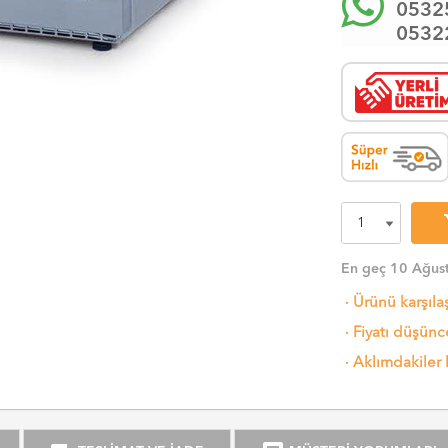
0532
0532
sh
En geç 10 Ağust
·
Ürünü karşıla
·
Fiyatı düşünce
·
Aklımdakiler 