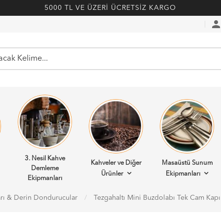
5000 TL VE ÜZERİ ÜCRETSİZ KARGO
perso
3. Nesil Kahve
Kahveler ve Diğer
Masaüstü Sunum
Demleme
Ürünler
Ekipmanları
Ekipmanları
arı & Derin Dondurucular
Tezgahaltı Mini Buzdolabı Tek Cam Kapı