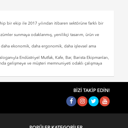
p bir ekip ile 2017 yılından itibaren sektörüne farklı bir
çözümler sunmaya odaklanmış, yenilikçi tasarım, ürün ve
cılar daha ekonomik, daha ergonomik, daha işlevsel ama
sloganıyla Endüstriyel Mutfak, Kafe, Bar, Barista Ekipmanları,
landa gelişmeye ve müşteri memnuniyeti odaklı çalışmaya
BIZI TAKIP EDIN!
POPÜLER KATEGORILER