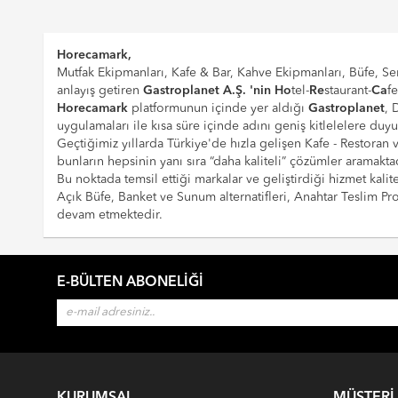
Horecamark,
Mutfak Ekipmanları, Kafe & Bar, Kahve Ekipmanları, Büfe, Ser
anlayış getiren
Gastroplanet A.Ş. 'nin
Ho
tel-
Re
staurant-
Ca
f
Horecamark
platformunun içinde yer aldığı
Gastroplanet
, 
uygulamaları ile kısa süre içinde adını geniş kitlelelere duy
Geçtiğimiz yıllarda Türkiye'de hızla gelişen Kafe - Restoran
bunların hepsinin yanı sıra “daha kaliteli” çözümler aramaktad
Bu noktada temsil ettiği markalar ve geliştirdiği hizmet kalite
Açık Büfe, Banket ve Sunum alternatifleri, Anahtar Teslim 
devam etmektedir.
E-BÜLTEN ABONELIĞI
KURUMSAL
MÜŞTERI