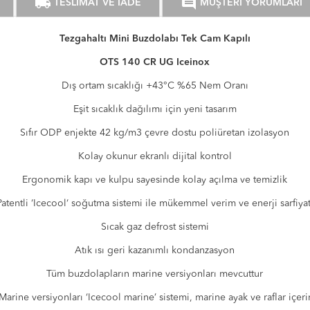
local_shipping
comment
TESLİMAT VE İADE
MÜŞTERİ YORUMLARI
Tezgahaltı Mini Buzdolabı Tek Cam Kapılı
OTS 140 CR UG Iceinox
Dış ortam sıcaklığı +43°C %65 Nem Oranı
Eşit sıcaklık dağılımı için yeni tasarım
Sıfır ODP enjekte 42 kg/m3 çevre dostu poliüretan izolasyon
Kolay okunur ekranlı dijital kontrol
Ergonomik kapı ve kulpu sayesinde kolay açılma ve temizlik
Patentli ‘Icecool‘ soğutma sistemi ile mükemmel verim ve enerji sarfiyat
Sıcak gaz defrost sistemi
Atık ısı geri kazanımlı kondanzasyon
Tüm buzdolapların marine versiyonları mevcuttur
Marine versiyonları ‘Icecool marine’ sistemi, marine ayak ve raflar içeri