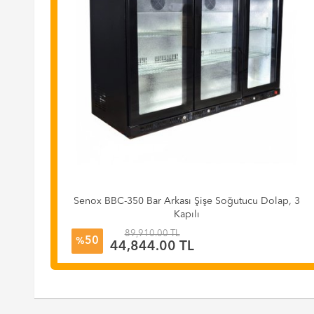
cu,
Senox BBC-350 Bar Arkası Şişe Soğutucu Dolap, 3
Kapılı
89,910.00 TL
50
%
44,844.00 TL