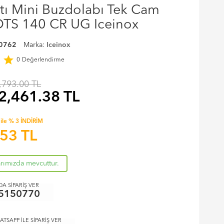
tı Mini Buzdolabı Tek Cam
 OTS 140 CR UG Iceinox
0762
Marka:
Iceinox
r
star
0
Değerlendirme
,793.00 TL
2,461.38
TL
ile % 3 İNDİRİM
.53
TL
arımızda mevcuttur.
A SİPARİŞ VER
5150770
ATSAPP İLE SİPARİŞ VER