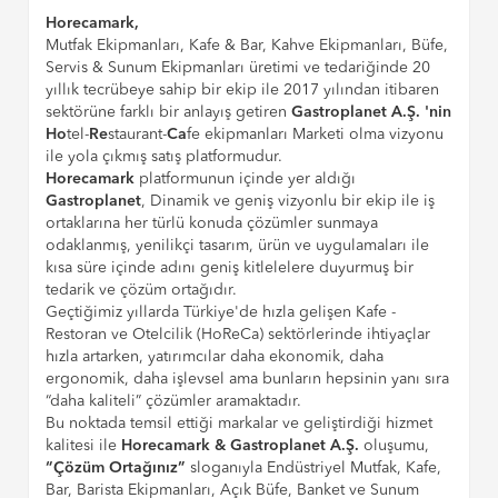
Horecamark,
Mutfak Ekipmanları, Kafe & Bar, Kahve Ekipmanları, Büfe,
Servis & Sunum Ekipmanları üretimi ve tedariğinde 20
yıllık tecrübeye sahip bir ekip ile 2017 yılından itibaren
sektörüne farklı bir anlayış getiren
Gastroplanet A.Ş. 'nin
Ho
tel-
Re
staurant-
Ca
fe ekipmanları Marketi olma vizyonu
ile yola çıkmış satış platformudur.
Horecamark
platformunun içinde yer aldığı
Gastroplanet
, Dinamik ve geniş vizyonlu bir ekip ile iş
ortaklarına her türlü konuda çözümler sunmaya
odaklanmış, yenilikçi tasarım, ürün ve uygulamaları ile
kısa süre içinde adını geniş kitlelelere duyurmuş bir
tedarik ve çözüm ortağıdır.
Geçtiğimiz yıllarda Türkiye'de hızla gelişen Kafe -
Restoran ve Otelcilik (HoReCa) sektörlerinde ihtiyaçlar
hızla artarken, yatırımcılar daha ekonomik, daha
ergonomik, daha işlevsel ama bunların hepsinin yanı sıra
“daha kaliteli” çözümler aramaktadır.
Bu noktada temsil ettiği markalar ve geliştirdiği hizmet
kalitesi ile
Horecamark & Gastroplanet A.Ş.
oluşumu,
“Çözüm Ortağınız”
sloganıyla Endüstriyel Mutfak, Kafe,
Bar, Barista Ekipmanları, Açık Büfe, Banket ve Sunum