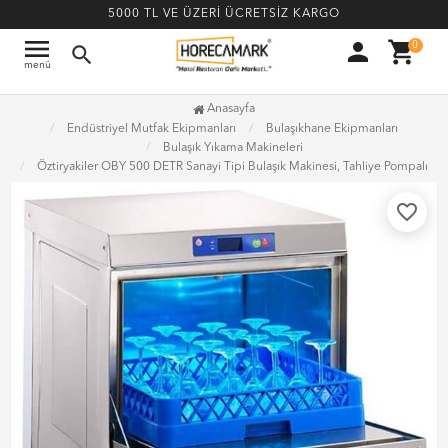
5000 TL VE ÜZERİ ÜCRETSİZ KARGO
menu
person
shopping_cart
0
search
menü
Anasayfa
Endüstriyel Mutfak Ekipmanları
Bulaşıkhane Ekipmanları
Bulaşık Yıkama Makineleri
Öztiryakiler OBY 500 DETR Sanayi Tipi Bulaşık Makinesi, Tahliye Pompalı
favorite_border