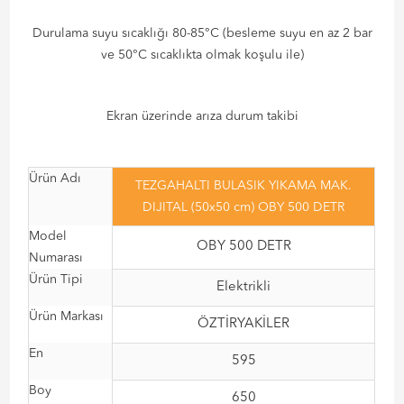
Durulama suyu sıcaklığı 80-85°C (besleme suyu en az 2 bar
ve 50°C sıcaklıkta olmak koşulu ile)
Ekran üzerinde arıza durum takibi
Ürün Adı
TEZGAHALTI BULASIK YIKAMA MAK.
DIJITAL (50x50 cm) OBY 500 DETR
Model
OBY 500 DETR
Numarası
Ürün Tipi
Elektrikli
Ürün Markası
ÖZTİRYAKİLER
En
595
Boy
650