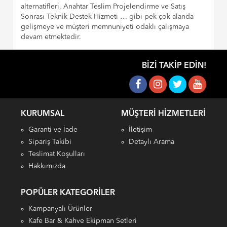
alternatifleri, Anahtar Teslim Projelendirme ve Satış
Sonrası Teknik Destek Hizmeti … gibi pek çok alanda
gelişmeye ve müşteri memnuniyeti odaklı çalışmaya
devam etmektedir.
BIZI TAKIP EDIN!
KURUMSAL
MÜŞTERI HIZMETLERI
Garanti ve İade
İletişim
Sipariş Takibi
Detaylı Arama
Teslimat Koşulları
Hakkımızda
POPÜLER KATEGORILER
Kampanyalı Ürünler
Kafe Bar & Kahve Ekipman Setleri