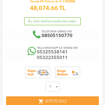
Havale/Eft Ödeme ile % 3 İNDİRİM
48,074.66
TL
Bu ürün stoklarımızda mevcuttur.
TELEFONDA SİPARİŞ VER
08505150770
TIKLA WHATSAPP İLE SİPARİŞ VER
05325538141
05322355011
shopping_cart
SEPETE EKLE