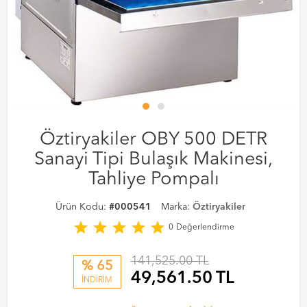
Öztiryakiler OBY 500 DETR
Sanayi Tipi Bulaşık Makinesi,
Tahliye Pompalı
Ürün Kodu:
#000541
Marka:
Öztiryakiler
star
star
star
star
star
0
Değerlendirme
141,525.00 TL
% 65
49,561.50
TL
İNDİRİM