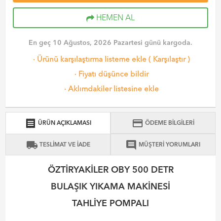
HEMEN AL
En geç 10 Ağustos, 2026 Pazartesi günü kargoda.
·
Ürünü karşılaştırma listeme ekle
(
Karşılaştır
)
·
Fiyatı düşünce bildir
·
Aklımdakiler listesine ekle
receipt
credit_card
ÜRÜN AÇIKLAMASI
ÖDEME BİLGİLERİ
local_shipping
comment
TESLİMAT VE İADE
MÜŞTERİ YORUMLARI
ÖZTİRYAKİLER OBY 500 DETR
BULAŞIK YIKAMA MAKİNESİ
TAHLİYE POMPALI