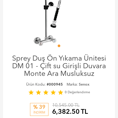
Sprey Duş Ön Yıkama Ünitesi
DM 01 - Çift su Girişli Duvara
Monte Ara Musluksuz
Ürün Kodu:
#000945
Marka:
Senox
star
star
star
star
star
0
Değerlendirme
10,545.00 TL
% 39
6,382.50
TL
İNDİRİM