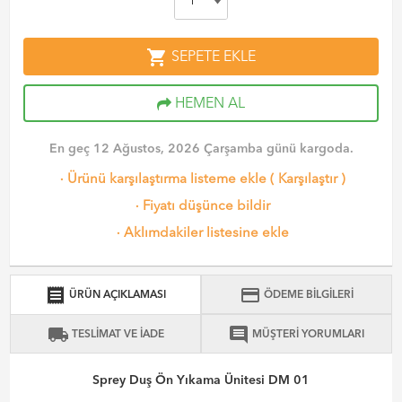
shopping_cart
SEPETE EKLE
HEMEN AL
En geç 12 Ağustos, 2026 Çarşamba günü kargoda.
·
Ürünü karşılaştırma listeme ekle
(
Karşılaştır
)
·
Fiyatı düşünce bildir
·
Aklımdakiler listesine ekle
receipt
credit_card
ÜRÜN AÇIKLAMASI
ÖDEME BİLGİLERİ
local_shipping
comment
TESLİMAT VE İADE
MÜŞTERİ YORUMLARI
Sprey Duş Ön Yıkama Ünitesi DM 01