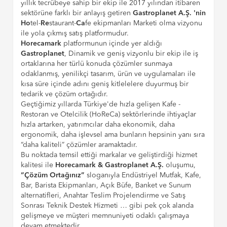
yıllık tecrübeye sahip bir ekip ile 2017 yılından itibaren
sektörüne farklı bir anlayış getiren
Gastroplanet A.Ş. 'nin
Ho
tel-
Re
staurant-
Ca
fe ekipmanları Marketi olma vizyonu
ile yola çıkmış satış platformudur.
Horecamark
platformunun içinde yer aldığı
Gastroplanet
, Dinamik ve geniş vizyonlu bir ekip ile iş
ortaklarına her türlü konuda çözümler sunmaya
odaklanmış, yenilikçi tasarım, ürün ve uygulamaları ile
kısa süre içinde adını geniş kitlelelere duyurmuş bir
tedarik ve çözüm ortağıdır.
Geçtiğimiz yıllarda Türkiye'de hızla gelişen Kafe -
Restoran ve Otelcilik (HoReCa) sektörlerinde ihtiyaçlar
hızla artarken, yatırımcılar daha ekonomik, daha
ergonomik, daha işlevsel ama bunların hepsinin yanı sıra
“daha kaliteli” çözümler aramaktadır.
Bu noktada temsil ettiği markalar ve geliştirdiği hizmet
kalitesi ile
Horecamark & Gastroplanet A.Ş.
oluşumu,
“Çözüm Ortağınız”
sloganıyla Endüstriyel Mutfak, Kafe,
Bar, Barista Ekipmanları, Açık Büfe, Banket ve Sunum
alternatifleri, Anahtar Teslim Projelendirme ve Satış
Sonrası Teknik Destek Hizmeti … gibi pek çok alanda
gelişmeye ve müşteri memnuniyeti odaklı çalışmaya
devam etmektedir.