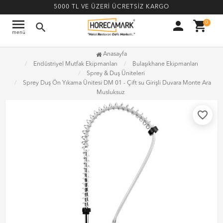
5000 TL VE ÜZERİ ÜCRETSİZ KARGO
menu
person
shopping_cart
0
search
menü
Anasayfa
Endüstriyel Mutfak Ekipmanları
Bulaşıkhane Ekipmanları
Sprey & Duş Üniteleri
Sprey Duş Ön Yıkama Ünitesi DM 01 - Çift su Girişli Duvara Monte Ara
Musluksuz
favorite_border