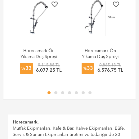
favorite_border
favorite_border
Horecamark Ön
Horecamark Ön
Yıkama Duş Spreyi
Yıkama Duş Spreyi
- Tezgaha Monte
Bar Tipi Kısa Ara
L
9,115.88 TL
9,865.13 TL
33
33
Aç Kapa
Musluk Aç Kapa
%
%
TL
6,077.25 TL
6,576.75 TL
Endüstriyel Mutfak
Kod: 110
Bataryası Kod: 103
Horecamark,
Mutfak Ekipmanları, Kafe & Bar, Kahve Ekipmanları, Büfe,
Servis & Sunum Ekipmanları üretimi ve tedariğinde 20