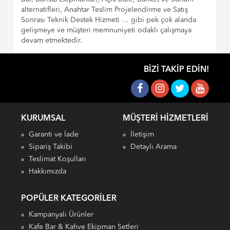
alternatifleri, Anahtar Teslim Projelendirme ve Satış
Sonrası Teknik Destek Hizmeti … gibi pek çok alanda
gelişmeye ve müşteri memnuniyeti odaklı çalışmaya
devam etmektedir.
BIZI TAKIP EDIN!
KURUMSAL
MÜŞTERI HIZMETLERI
Garanti ve İade
İletişim
Sipariş Takibi
Detaylı Arama
Teslimat Koşulları
Hakkımızda
POPÜLER KATEGORILER
Kampanyalı Ürünler
Kafe Bar & Kahve Ekipman Setleri