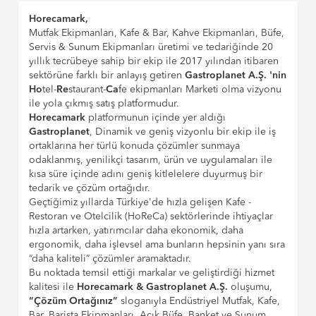
Horecamark,
Mutfak Ekipmanları, Kafe & Bar, Kahve Ekipmanları, Büfe,
Servis & Sunum Ekipmanları üretimi ve tedariğinde 20
yıllık tecrübeye sahip bir ekip ile 2017 yılından itibaren
sektörüne farklı bir anlayış getiren
Gastroplanet A.Ş. 'nin
Ho
tel-
Re
staurant-
Ca
fe ekipmanları Marketi olma vizyonu
ile yola çıkmış satış platformudur.
Horecamark
platformunun içinde yer aldığı
Gastroplanet
, Dinamik ve geniş vizyonlu bir ekip ile iş
ortaklarına her türlü konuda çözümler sunmaya
odaklanmış, yenilikçi tasarım, ürün ve uygulamaları ile
kısa süre içinde adını geniş kitlelelere duyurmuş bir
tedarik ve çözüm ortağıdır.
Geçtiğimiz yıllarda Türkiye'de hızla gelişen Kafe -
Restoran ve Otelcilik (HoReCa) sektörlerinde ihtiyaçlar
hızla artarken, yatırımcılar daha ekonomik, daha
ergonomik, daha işlevsel ama bunların hepsinin yanı sıra
“daha kaliteli” çözümler aramaktadır.
Bu noktada temsil ettiği markalar ve geliştirdiği hizmet
kalitesi ile
Horecamark & Gastroplanet A.Ş.
oluşumu,
“Çözüm Ortağınız”
sloganıyla Endüstriyel Mutfak, Kafe,
Bar, Barista Ekipmanları, Açık Büfe, Banket ve Sunum