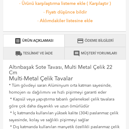
·
Ürünü karşılaştırma listeme ekle
(
Karşılaştır
)
·
Fiyatı düşünce bildir
·
Aklımdakiler listesine ekle
receipt
credit_card
ÜRÜN AÇIKLAMASI
ÖDEME BİLGİLERİ
local_shipping
comment
TESLİMAT VE İADE
MÜŞTERİ YORUMLARI
Altınbaşak Sote Tavası, Multi Metal Çelik 22
Cm
Multi-Metal Çelik Tavalar
* Tüm gövdeyi saran Alüminyum orta katman sayesinde,
homojen ısı dağılımını ve hızlı pişirmeyi garanti eder
* Kapsül veya yapıştırma tabanlı geleneksel çelik tavalara
göre çok daha dayanıklı ve uzun ömürlüdür
* İç katmanda kullanılan yüksek kalite (304) paslanmaz çelik
sayesinde, kolay ve sağlıklı pişirmeyi sağlar
* Dış katmanda kullanılan manyetik özellikli paslanmaz çelik