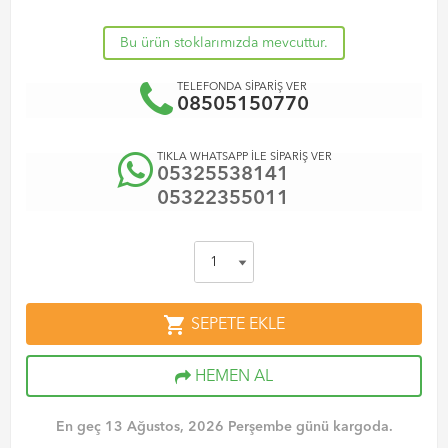
Bu ürün stoklarımızda mevcuttur.
TELEFONDA SİPARİŞ VER
08505150770
TIKLA WHATSAPP İLE SİPARİŞ VER
05325538141
05322355011
shopping_cart
SEPETE EKLE
HEMEN AL
En geç 13 Ağustos, 2026 Perşembe günü kargoda.