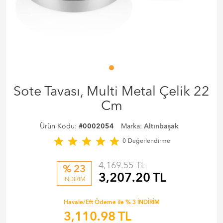
Sote Tavası, Multi Metal Çelik 22
Cm
Ürün Kodu:
#0002054
Marka:
Altınbaşak
star
star
star
star
star
0
Değerlendirme
4,169.55 TL
% 23
3,207.20
TL
İNDİRİM
Havale/Eft Ödeme ile % 3 İNDİRİM
3,110.98
TL