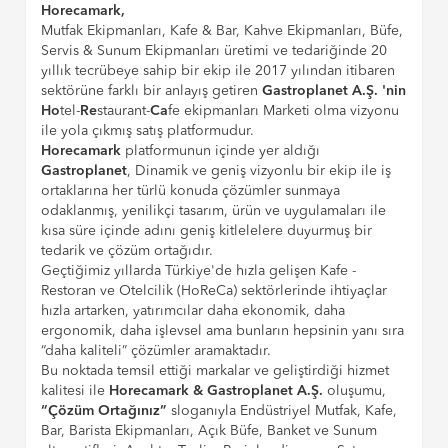
Horecamark,
Mutfak Ekipmanları, Kafe & Bar, Kahve Ekipmanları, Büfe,
Servis & Sunum Ekipmanları üretimi ve tedariğinde 20
yıllık tecrübeye sahip bir ekip ile 2017 yılından itibaren
sektörüne farklı bir anlayış getiren
Gastroplanet A.Ş. 'nin
Ho
tel-
Re
staurant-
Ca
fe ekipmanları Marketi olma vizyonu
ile yola çıkmış satış platformudur.
Horecamark
platformunun içinde yer aldığı
Gastroplanet
, Dinamik ve geniş vizyonlu bir ekip ile iş
ortaklarına her türlü konuda çözümler sunmaya
odaklanmış, yenilikçi tasarım, ürün ve uygulamaları ile
kısa süre içinde adını geniş kitlelelere duyurmuş bir
tedarik ve çözüm ortağıdır.
Geçtiğimiz yıllarda Türkiye'de hızla gelişen Kafe -
Restoran ve Otelcilik (HoReCa) sektörlerinde ihtiyaçlar
hızla artarken, yatırımcılar daha ekonomik, daha
ergonomik, daha işlevsel ama bunların hepsinin yanı sıra
“daha kaliteli” çözümler aramaktadır.
Bu noktada temsil ettiği markalar ve geliştirdiği hizmet
kalitesi ile
Horecamark & Gastroplanet A.Ş.
oluşumu,
“Çözüm Ortağınız”
sloganıyla Endüstriyel Mutfak, Kafe,
Bar, Barista Ekipmanları, Açık Büfe, Banket ve Sunum