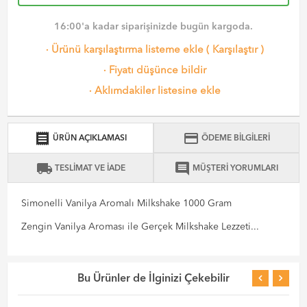
16:00'a kadar siparişinizde bugün kargoda.
·
Ürünü karşılaştırma listeme ekle
(
Karşılaştır
)
·
Fiyatı düşünce bildir
·
Aklımdakiler listesine ekle
receipt
credit_card
ÜRÜN AÇIKLAMASI
ÖDEME BİLGİLERİ
local_shipping
comment
TESLİMAT VE İADE
MÜŞTERİ YORUMLARI
Simonelli Vanilya Aromalı Milkshake 1000 Gram
Zengin Vanilya Aroması ile Gerçek Milkshake Lezzeti...
Bu Ürünler de İlginizi Çekebilir