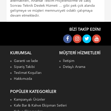
alternatifleri, Anahtar Teslim Projelendirme ve Satış
Sonrası Teknik Destek Hizmeti … gibi pek çok alanda
gelişmeye ve müşteri memnuniyeti odaklı çalışmaya
devam etmektedir.
BIZI TAKIP EDIN!
KURUMSAL
MÜŞTERI HIZMETLERI
Garanti ve İade
İletişim
Sipariş Takibi
Detaylı Arama
Teslimat Koşulları
Hakkımızda
POPÜLER KATEGORILER
Kampanyalı Ürünler
Kafe Bar & Kahve Ekipman Setleri