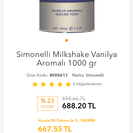
Simonelli Milkshake Vanilya
Aromalı 1000 gr
Ürün Kodu:
#000611
Marka:
Simonelli
star
star
star
star
star
0
Değerlendirme
894.66 TL
% 23
688.20
TL
İNDİRİM
Havale/Eft Ödeme ile % 3 İNDİRİM
667.55
TL