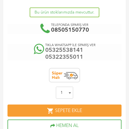
Bu ürün stoklarımızda mevcuttur.
TELEFONDA SİPARİŞ VER
08505150770
TIKLA WHATSAPP İLE SİPARİŞ VER
05325538141
05322355011
shopping_cart
SEPETE EKLE
HEMEN AL