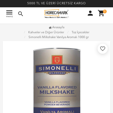
5000 TL VE ÜZERİ ÜCRETSİZ KARGO
menu
person
shopping_cart
0
search
menü
Anasayfa
Kahveler ve Diğer Ürünler
Toz İçecekler
Simonelli Milkshake Vanilya Aromalı 1000 gr
favorite_border