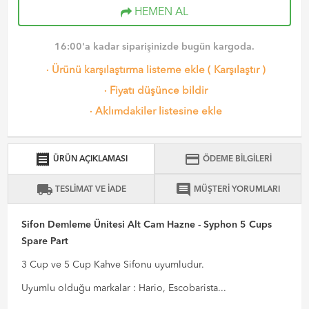
HEMEN AL
16:00'a kadar siparişinizde bugün kargoda.
·
Ürünü karşılaştırma listeme ekle
(
Karşılaştır
)
·
Fiyatı düşünce bildir
·
Aklımdakiler listesine ekle
receipt
credit_card
ÜRÜN AÇIKLAMASI
ÖDEME BİLGİLERİ
local_shipping
comment
TESLİMAT VE İADE
MÜŞTERİ YORUMLARI
Sifon Demleme Ünitesi Alt Cam Hazne - Syphon 5 Cups
Spare Part
3 Cup ve 5 Cup Kahve Sifonu uyumludur.
Uyumlu olduğu markalar : Hario, Escobarista...