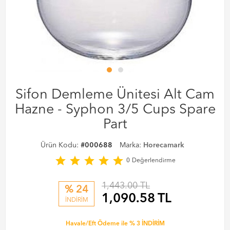
Sifon Demleme Ünitesi Alt Cam
Hazne - Syphon 3/5 Cups Spare
Part
Ürün Kodu:
#000688
Marka:
Horecamark
star
star
star
star
star
0
Değerlendirme
1,443.00 TL
% 24
1,090.58
TL
İNDİRİM
Havale/Eft Ödeme ile % 3 İNDİRİM