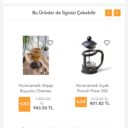
Bu Ürünler de İlginizi Çekebilir
favorite_border
favorite_border
Horecamark Ahşap
Horecamark Siyah
Boyunlu Chemex
French Press 350
Demleme
ml
1,887.00
610.50 TL
34
Ekipmanı - 800 ml
%
TL
401.82 TL
50
%
943.50 TL