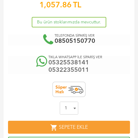
1,057.86
TL
Bu ürün stoklarımızda mevcuttur.
TELEFONDA SİPARİŞ VER
08505150770
TIKLA WHATSAPP İLE SİPARİŞ VER
05325538141
05322355011
shopping_cart
SEPETE EKLE