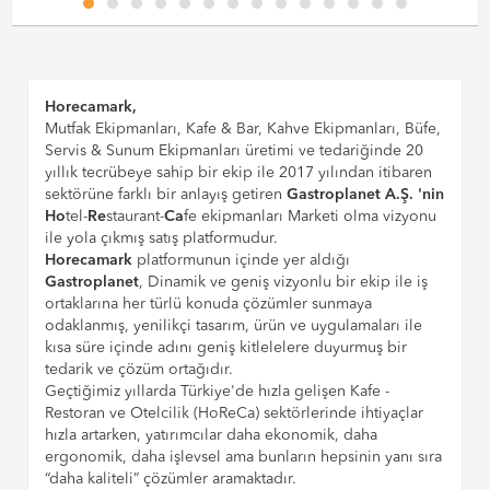
Horecamark,
Mutfak Ekipmanları, Kafe & Bar, Kahve Ekipmanları, Büfe,
Servis & Sunum Ekipmanları üretimi ve tedariğinde 20
yıllık tecrübeye sahip bir ekip ile 2017 yılından itibaren
sektörüne farklı bir anlayış getiren
Gastroplanet A.Ş. 'nin
Ho
tel-
Re
staurant-
Ca
fe ekipmanları Marketi olma vizyonu
ile yola çıkmış satış platformudur.
Horecamark
platformunun içinde yer aldığı
Gastroplanet
, Dinamik ve geniş vizyonlu bir ekip ile iş
ortaklarına her türlü konuda çözümler sunmaya
odaklanmış, yenilikçi tasarım, ürün ve uygulamaları ile
kısa süre içinde adını geniş kitlelelere duyurmuş bir
tedarik ve çözüm ortağıdır.
Geçtiğimiz yıllarda Türkiye'de hızla gelişen Kafe -
Restoran ve Otelcilik (HoReCa) sektörlerinde ihtiyaçlar
hızla artarken, yatırımcılar daha ekonomik, daha
ergonomik, daha işlevsel ama bunların hepsinin yanı sıra
“daha kaliteli” çözümler aramaktadır.