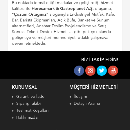
Bu noktada temsil ettiği markalar ve geliştirdiği hizmet
kalitesi ile
Horecamark & Gastroplanet A.Ş.
oluşumu,
“Çözüm Ortağınız”
sloganıyla Endüstriyel Mutfak, Kafe,
Bar, Barista Ekipmanları, Açık Büfe, Banket ve Sunum
alternatifleri, Anahtar Teslim Projelendirme ve Satış
Sonrası Teknik Destek Hizmeti … gibi pek çok alanda
gelişmeye ve müşteri memnuniyeti odaklı çalışmaya
devam etmektedir.
BIZI TAKIP EDIN!
KURUMSAL
MÜŞTERI HIZMETLERI
Garanti ve İade
İletişim
Sipariş Takibi
Detaylı Arama
Teslimat Koşulları
Hakkımızda