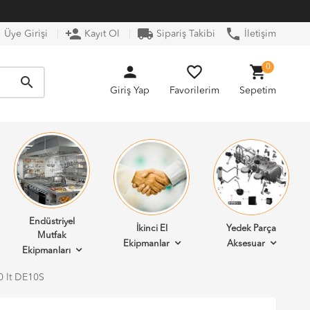
n
person_add
local_shipping
phone
Üye Girişi
Kayıt Ol
Sipariş Takibi
İletişim
person
favorite_border
shopping_cart
0
search
Giriş Yap
Favorilerim
Sepetim
Endüstriyel
İkinci El
Yedek Parça
Mutfak
Ekipmanlar
Aksesuar
Ekipmanları
0 lt DE10S