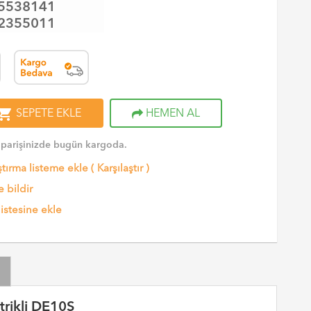
5538141
2355011
opping_cart
SEPETE EKLE
HEMEN AL
iparişinizde bugün kargoda.
ştırma listeme ekle
(
Karşılaştır
)
 bildir
listesine ekle
trikli DE10S