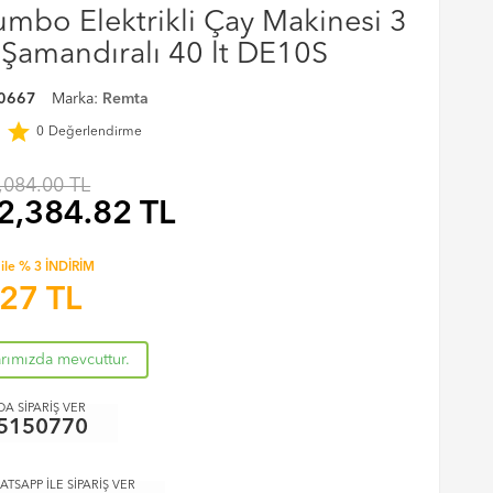
mbo Elektrikli Çay Makinesi 3
 Şamandıralı 40 lt DE10S
0667
Marka:
Remta
r
star
0
Değerlendirme
,084.00 TL
2,384.82
TL
ile % 3 İNDİRİM
.27
TL
arımızda mevcuttur.
A SİPARİŞ VER
5150770
ATSAPP İLE SİPARİŞ VER