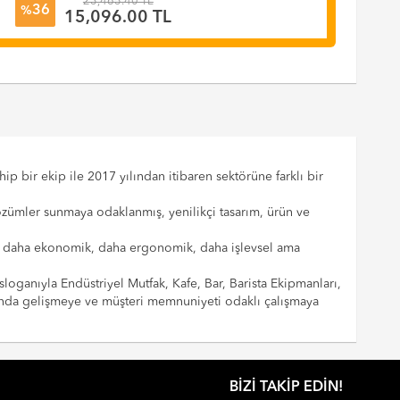
23,465.40 TL
36
%
%
15,096.00 TL
p bir ekip ile 2017 yılından itibaren sektörüne farklı bir
çözümler sunmaya odaklanmış, yenilikçi tasarım, ürün ve
cılar daha ekonomik, daha ergonomik, daha işlevsel ama
sloganıyla Endüstriyel Mutfak, Kafe, Bar, Barista Ekipmanları,
landa gelişmeye ve müşteri memnuniyeti odaklı çalışmaya
BIZI TAKIP EDIN!