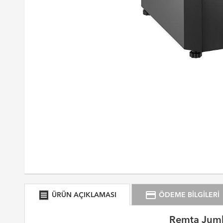
receipt
credit_card
ÜRÜN AÇIKLAMASI
ÖDEME BİLGİLERİ
Remta Jumbo