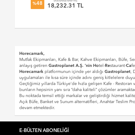
35,062.68 TL
48
%
18,232.31 TL
Horecamark,
Mutfak Ekipmanları, Kafe & Bar, Kahve Ekipmanları, Büfe, Ser
anlayış getiren
Gastroplanet A.Ş. 'nin
Ho
tel-
Re
staurant-
Ca
f
Horecamark
platformunun içinde yer aldığı
Gastroplanet
, 
uygulamaları ile kısa süre içinde adını geniş kitlelelere duy
Geçtiğimiz yıllarda Türkiye'de hızla gelişen Kafe - Restoran
bunların hepsinin yanı sıra “daha kaliteli” çözümler aramaktad
Bu noktada temsil ettiği markalar ve geliştirdiği hizmet kalite
Açık Büfe, Banket ve Sunum alternatifleri, Anahtar Teslim 
devam etmektedir.
E-BÜLTEN ABONELIĞI