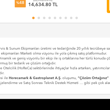
28,148.49 TL
48
%
14,634.80 TL
vis & Sunum Ekipmanları üretimi ve tedariğinde 20 yıllık tecrübeye sahi
e ekipmanları Marketi olma vizyonu ile yola çıkmış satış platformudur.
Dinamik ve geniş vizyonlu bir ekip ile iş ortaklarına her türlü konuda 
urmuş bir tedarik ve çözüm ortağıdır.
 ve Otelcilik (HoReCa) sektörlerinde ihtiyaçlar hızla artarken, yatırım
ır.
si ile
Horecamark & Gastroplanet A.Ş.
oluşumu,
“Çözüm Ortağınız”
Projelendirme ve Satış Sonrası Teknik Destek Hizmeti … gibi pek çok a