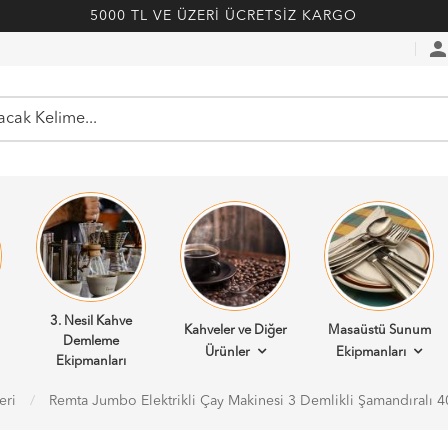
5000 TL VE ÜZERİ ÜCRETSİZ KARGO
perso
3. Nesil Kahve
Kahveler ve Diğer
Masaüstü Sunum
Demleme
Ürünler
Ekipmanları
Ekipmanları
eri
Remta Jumbo Elektrikli Çay Makinesi 3 Demlikli Şamandıralı 4