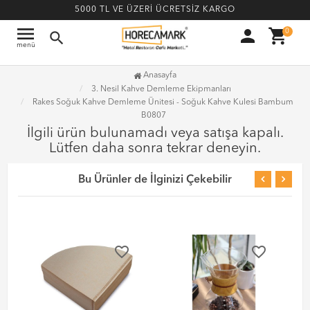
5000 TL VE ÜZERİ ÜCRETSİZ KARGO
menu
person
shopping_cart
0
search
menü
Anasayfa
3. Nesil Kahve Demleme Ekipmanları
Rakes Soğuk Kahve Demleme Ünitesi - Soğuk Kahve Kulesi Bambum
B0807
İlgili ürün bulunamadı veya satışa kapalı.
Lütfen daha sonra tekrar deneyin.
Bu Ürünler de İlginizi Çekebilir
favorite_border
favorite_border