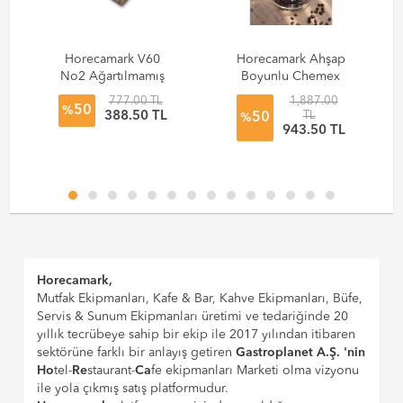
Horecamark V60
Horecamark Ahşap
No2 Ağartılmamış
Boyunlu Chemex
Fitre Kağıdı 100'lü
Demleme
777.00 TL
1,887.00
50
Paket
Ekipmanı - 800 ml
%
L
388.50 TL
TL
50
%
943.50 TL
Horecamark,
Mutfak Ekipmanları, Kafe & Bar, Kahve Ekipmanları, Büfe,
Servis & Sunum Ekipmanları üretimi ve tedariğinde 20
yıllık tecrübeye sahip bir ekip ile 2017 yılından itibaren
sektörüne farklı bir anlayış getiren
Gastroplanet A.Ş. 'nin
Ho
tel-
Re
staurant-
Ca
fe ekipmanları Marketi olma vizyonu
ile yola çıkmış satış platformudur.