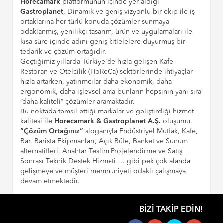
Horecamark
platformunun içinde yer aldığı
Gastroplanet
, Dinamik ve geniş vizyonlu bir ekip ile iş
ortaklarına her türlü konuda çözümler sunmaya
odaklanmış, yenilikçi tasarım, ürün ve uygulamaları ile
kısa süre içinde adını geniş kitlelelere duyurmuş bir
tedarik ve çözüm ortağıdır.
Geçtiğimiz yıllarda Türkiye'de hızla gelişen Kafe -
Restoran ve Otelcilik (HoReCa) sektörlerinde ihtiyaçlar
hızla artarken, yatırımcılar daha ekonomik, daha
ergonomik, daha işlevsel ama bunların hepsinin yanı sıra
“daha kaliteli” çözümler aramaktadır.
Bu noktada temsil ettiği markalar ve geliştirdiği hizmet
kalitesi ile
Horecamark & Gastroplanet A.Ş.
oluşumu,
“Çözüm Ortağınız”
sloganıyla Endüstriyel Mutfak, Kafe,
Bar, Barista Ekipmanları, Açık Büfe, Banket ve Sunum
alternatifleri, Anahtar Teslim Projelendirme ve Satış
Sonrası Teknik Destek Hizmeti … gibi pek çok alanda
gelişmeye ve müşteri memnuniyeti odaklı çalışmaya
devam etmektedir.
BIZI TAKIP EDIN!