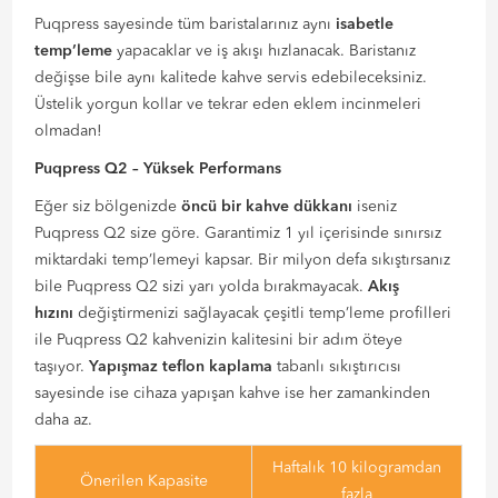
Puqpress sayesinde tüm baristalarınız aynı
isabetle
temp’leme
yapacaklar ve iş akışı hızlanacak. Baristanız
değişse bile aynı kalitede kahve servis edebileceksiniz.
Üstelik yorgun kollar ve tekrar eden eklem incinmeleri
olmadan!
Puqpress Q2 – Yüksek Performans
Eğer siz bölgenizde
öncü bir kahve dükkanı
iseniz
Puqpress Q2 size göre. Garantimiz 1 yıl içerisinde sınırsız
miktardaki temp’lemeyi kapsar. Bir milyon defa sıkıştırsanız
bile Puqpress Q2 sizi yarı yolda bırakmayacak.
Akış
hızını
değiştirmenizi sağlayacak çeşitli temp’leme profilleri
ile Puqpress Q2 kahvenizin kalitesini bir adım öteye
taşıyor.
Yapışmaz teflon kaplama
tabanlı sıkıştırıcısı
sayesinde ise cihaza yapışan kahve ise her zamankinden
daha az.
Haftalık 10 kilogramdan
Önerilen Kapasite
fazla