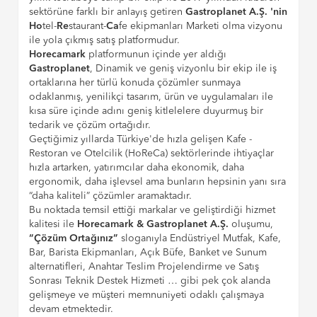
sektörüne farklı bir anlayış getiren
Gastroplanet A.Ş. 'nin
Ho
tel-
Re
staurant-
Ca
fe ekipmanları Marketi olma vizyonu
ile yola çıkmış satış platformudur.
Horecamark
platformunun içinde yer aldığı
Gastroplanet
, Dinamik ve geniş vizyonlu bir ekip ile iş
ortaklarına her türlü konuda çözümler sunmaya
odaklanmış, yenilikçi tasarım, ürün ve uygulamaları ile
kısa süre içinde adını geniş kitlelelere duyurmuş bir
tedarik ve çözüm ortağıdır.
Geçtiğimiz yıllarda Türkiye'de hızla gelişen Kafe -
Restoran ve Otelcilik (HoReCa) sektörlerinde ihtiyaçlar
hızla artarken, yatırımcılar daha ekonomik, daha
ergonomik, daha işlevsel ama bunların hepsinin yanı sıra
“daha kaliteli” çözümler aramaktadır.
Bu noktada temsil ettiği markalar ve geliştirdiği hizmet
kalitesi ile
Horecamark & Gastroplanet A.Ş.
oluşumu,
“Çözüm Ortağınız”
sloganıyla Endüstriyel Mutfak, Kafe,
Bar, Barista Ekipmanları, Açık Büfe, Banket ve Sunum
alternatifleri, Anahtar Teslim Projelendirme ve Satış
Sonrası Teknik Destek Hizmeti … gibi pek çok alanda
gelişmeye ve müşteri memnuniyeti odaklı çalışmaya
devam etmektedir.