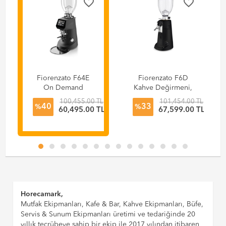
favorite_border
favorite_border
Fiorenzato F64E
Fiorenzato F6D
On Demand
Kahve Değirmeni,
Kahve Değirmeni
Siyah
L
100,455.00 TL
101,454.00 TL
40
33
%
%
TL
60,495.00 TL
67,599.00 TL
Horecamark,
Mutfak Ekipmanları, Kafe & Bar, Kahve Ekipmanları, Büfe,
Servis & Sunum Ekipmanları üretimi ve tedariğinde 20
yıllık tecrübeye sahip bir ekip ile 2017 yılından itibaren