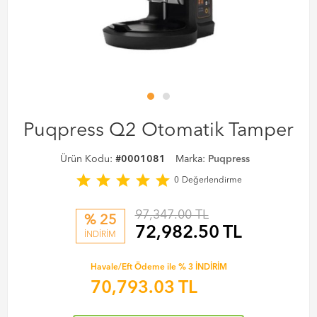
Puqpress Q2 Otomatik Tamper
Ürün Kodu:
#0001081
Marka:
Puqpress
star
star
star
star
star
0
Değerlendirme
97,347.00 TL
% 25
72,982.50
TL
İNDİRİM
Havale/Eft Ödeme ile % 3 İNDİRİM
70,793.03
TL