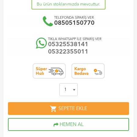
Bu ürün stoklarımızda mevcuttur.
TELEFONDA SİPARİŞ VER
08505150770
TIKLA WHATSAPP İLE SİPARİŞ VER
05325538141
05322355011
shopping_cart
SEPETE EKLE
HEMEN AL