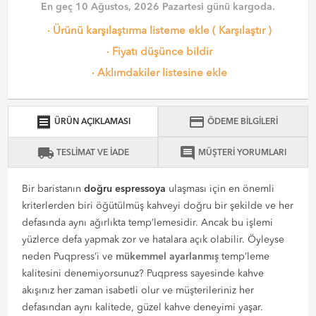
En geç 10 Ağustos, 2026 Pazartesi günü kargoda.
·
Ürünü karşılaştırma listeme ekle
(
Karşılaştır
)
·
Fiyatı düşünce bildir
·
Aklımdakiler listesine ekle
receipt
credit_card
ÜRÜN AÇIKLAMASI
ÖDEME BİLGİLERİ
local_shipping
comment
TESLİMAT VE İADE
MÜŞTERİ YORUMLARI
Bir baristanın
doğru espressoya
ulaşması için en önemli
kriterlerden biri öğütülmüş kahveyi doğru bir şekilde ve her
defasında aynı ağırlıkta temp’lemesidir. Ancak bu işlemi
yüzlerce defa yapmak zor ve hatalara açık olabilir. Öyleyse
neden Puqpress’i ve
mükemmel ayarlanmış
temp’leme
kalitesini denemiyorsunuz? Puqpress sayesinde kahve
akışınız her zaman isabetli olur ve müşterileriniz her
defasından aynı kalitede, güzel kahve deneyimi yaşar.