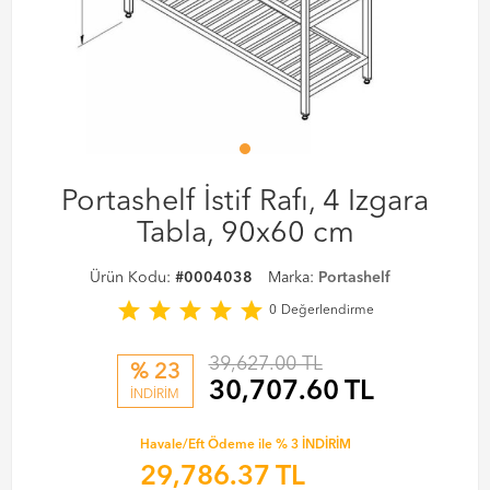
Portashelf İstif Rafı, 4 Izgara
Tabla, 90x60 cm
Ürün Kodu:
#0004038
Marka:
Portashelf
star
star
star
star
star
0
Değerlendirme
39,627.00 TL
% 23
30,707.60
TL
İNDİRİM
Havale/Eft Ödeme ile % 3 İNDİRİM
29,786.37
TL