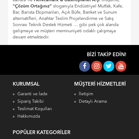
kalitesi ile
Horecamark & Gastroplanet A.Ş.
oluşumu,
“Çözüm Ortağınız”
sloganıyla Endüstriyel Mutfak, Kafe,
Bar, Barista Ekipmanları, Açık Büfe, Banket ve Sunum
alternatifleri, Anahtar Teslim Projelendirme ve Satış
Sonrası Teknik Destek Hizmeti … gibi pek çok alanda
gelişmeye ve müşteri memnuniyeti odaklı çalışmaya
devam etmektedir.
BIZI TAKIP EDIN!
KURUMSAL
MÜŞTERI HIZMETLERI
Garanti ve İade
İletişim
Sipariş Takibi
Detaylı Arama
Teslimat Koşulları
Hakkımızda
POPÜLER KATEGORILER