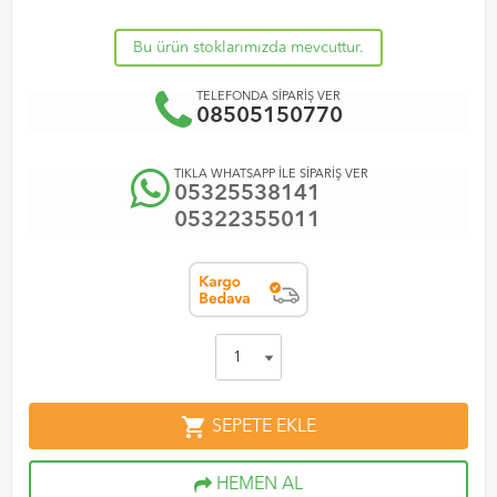
Bu ürün stoklarımızda mevcuttur.
TELEFONDA SİPARİŞ VER
08505150770
TIKLA WHATSAPP İLE SİPARİŞ VER
05325538141
05322355011
shopping_cart
SEPETE EKLE
HEMEN AL