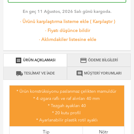
En geç 11 Ağustos, 2026 Salı günü kargoda.
·
Ürünü karşılaştırma listeme ekle
(
Karşılaştır
)
·
Fiyatı düşünce bildir
·
Aklımdakiler listesine ekle
receipt
credit_card
ÜRÜN AÇIKLAMASI
ÖDEME BİLGİLERİ
local_shipping
comment
TESLİMAT VE İADE
MÜŞTERİ YORUMLARI
* Ürün konstrüksiyonu paslanmaz çelikten mamuldür
* 4 ızgara raflı ve raf alınları 40 mm
* Tezgah ayakları 40
* 20 kutu profil
* Ayarlanabilir plastik rotil ayaklı
Tip
Nötr