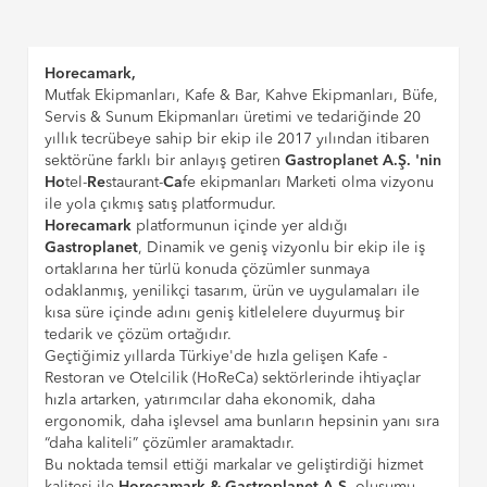
Horecamark,
Mutfak Ekipmanları, Kafe & Bar, Kahve Ekipmanları, Büfe,
Servis & Sunum Ekipmanları üretimi ve tedariğinde 20
yıllık tecrübeye sahip bir ekip ile 2017 yılından itibaren
sektörüne farklı bir anlayış getiren
Gastroplanet A.Ş. 'nin
Ho
tel-
Re
staurant-
Ca
fe ekipmanları Marketi olma vizyonu
ile yola çıkmış satış platformudur.
Horecamark
platformunun içinde yer aldığı
Gastroplanet
, Dinamik ve geniş vizyonlu bir ekip ile iş
ortaklarına her türlü konuda çözümler sunmaya
odaklanmış, yenilikçi tasarım, ürün ve uygulamaları ile
kısa süre içinde adını geniş kitlelelere duyurmuş bir
tedarik ve çözüm ortağıdır.
Geçtiğimiz yıllarda Türkiye'de hızla gelişen Kafe -
Restoran ve Otelcilik (HoReCa) sektörlerinde ihtiyaçlar
hızla artarken, yatırımcılar daha ekonomik, daha
ergonomik, daha işlevsel ama bunların hepsinin yanı sıra
“daha kaliteli” çözümler aramaktadır.
Bu noktada temsil ettiği markalar ve geliştirdiği hizmet