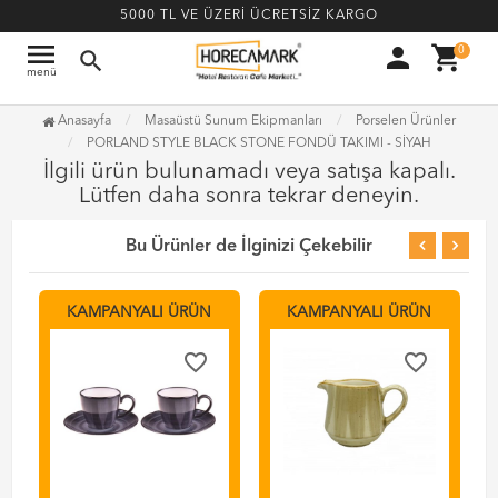
5000 TL VE ÜZERİ ÜCRETSİZ KARGO
menu
person
shopping_cart
0
search
menü
Anasayfa
Masaüstü Sunum Ekipmanları
Porselen Ürünler
PORLAND STYLE BLACK STONE FONDÜ TAKIMI - SİYAH
İlgili ürün bulunamadı veya satışa kapalı.
Lütfen daha sonra tekrar deneyin.
Bu Ürünler de İlginizi Çekebilir
KAMPANYALI ÜRÜN
KAMPANYALI ÜRÜN
favorite_border
favorite_border