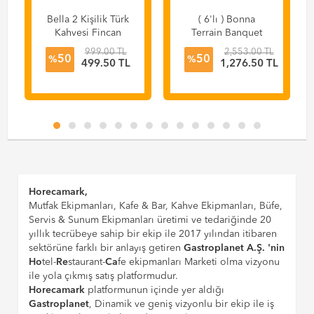
Bella 2 Kişilik Türk
( 6'lı ) Bonna
Kahvesi Fincan
Terrain Banquet
Takımı Koyu Gri
Sütlük 80CC
999.00 TL
2,553.00 TL
50
50
Taşev T1722
ATRBNC02ST
%
%
499.50 TL
1,276.50 TL
Horecamark,
Mutfak Ekipmanları, Kafe & Bar, Kahve Ekipmanları, Büfe,
Servis & Sunum Ekipmanları üretimi ve tedariğinde 20
yıllık tecrübeye sahip bir ekip ile 2017 yılından itibaren
sektörüne farklı bir anlayış getiren
Gastroplanet A.Ş. 'nin
Ho
tel-
Re
staurant-
Ca
fe ekipmanları Marketi olma vizyonu
ile yola çıkmış satış platformudur.
Horecamark
platformunun içinde yer aldığı
Gastroplanet
, Dinamik ve geniş vizyonlu bir ekip ile iş