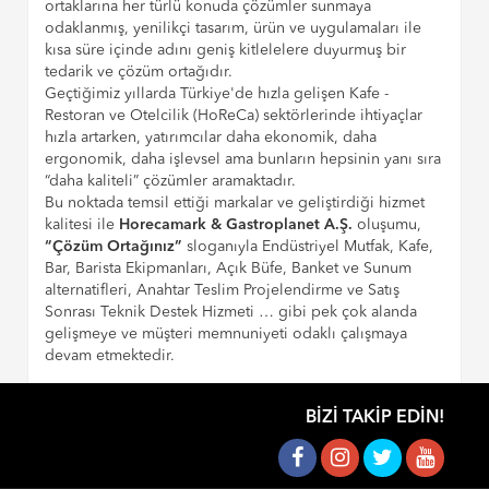
ortaklarına her türlü konuda çözümler sunmaya
odaklanmış, yenilikçi tasarım, ürün ve uygulamaları ile
kısa süre içinde adını geniş kitlelelere duyurmuş bir
tedarik ve çözüm ortağıdır.
Geçtiğimiz yıllarda Türkiye'de hızla gelişen Kafe -
Restoran ve Otelcilik (HoReCa) sektörlerinde ihtiyaçlar
hızla artarken, yatırımcılar daha ekonomik, daha
ergonomik, daha işlevsel ama bunların hepsinin yanı sıra
“daha kaliteli” çözümler aramaktadır.
Bu noktada temsil ettiği markalar ve geliştirdiği hizmet
kalitesi ile
Horecamark & Gastroplanet A.Ş.
oluşumu,
“Çözüm Ortağınız”
sloganıyla Endüstriyel Mutfak, Kafe,
Bar, Barista Ekipmanları, Açık Büfe, Banket ve Sunum
alternatifleri, Anahtar Teslim Projelendirme ve Satış
Sonrası Teknik Destek Hizmeti … gibi pek çok alanda
gelişmeye ve müşteri memnuniyeti odaklı çalışmaya
devam etmektedir.
BIZI TAKIP EDIN!