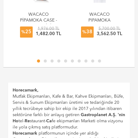
WACACO
WACACO
PİPAMOKA CASE -
PIPAMOKA
PIPAMOKA İÇİN
MANUEL KAHVE
1,976.00 TL
5,700.00 TL
25
38
ÖZEL KORUYUCU
DEMLEME
%
%
L
1,482.00 TL
3,562.50 TL
KILIF
EKİPMANI
Horecamark,
Mutfak Ekipmanları, Kafe & Bar, Kahve Ekipmanları, Büfe,
Servis & Sunum Ekipmanları üretimi ve tedariğinde 20
yıllık tecrübeye sahip bir ekip ile 2017 yılından itibaren
sektörüne farklı bir anlayış getiren
Gastroplanet A.Ş. 'nin
Ho
tel-
Re
staurant-
Ca
fe ekipmanları Marketi olma vizyonu
ile yola çıkmış satış platformudur.
Horecamark
platformunun içinde yer aldığı