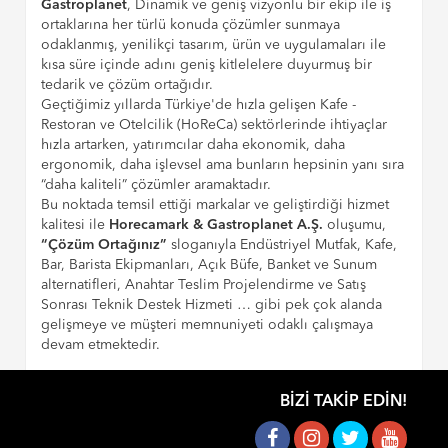
Gastroplanet
, Dinamik ve geniş vizyonlu bir ekip ile iş
ortaklarına her türlü konuda çözümler sunmaya
odaklanmış, yenilikçi tasarım, ürün ve uygulamaları ile
kısa süre içinde adını geniş kitlelelere duyurmuş bir
tedarik ve çözüm ortağıdır.
Geçtiğimiz yıllarda Türkiye'de hızla gelişen Kafe -
Restoran ve Otelcilik (HoReCa) sektörlerinde ihtiyaçlar
hızla artarken, yatırımcılar daha ekonomik, daha
ergonomik, daha işlevsel ama bunların hepsinin yanı sıra
“daha kaliteli” çözümler aramaktadır.
Bu noktada temsil ettiği markalar ve geliştirdiği hizmet
kalitesi ile
Horecamark & Gastroplanet A.Ş.
oluşumu,
“Çözüm Ortağınız”
sloganıyla Endüstriyel Mutfak, Kafe,
Bar, Barista Ekipmanları, Açık Büfe, Banket ve Sunum
alternatifleri, Anahtar Teslim Projelendirme ve Satış
Sonrası Teknik Destek Hizmeti … gibi pek çok alanda
gelişmeye ve müşteri memnuniyeti odaklı çalışmaya
devam etmektedir.
BIZI TAKIP EDIN!