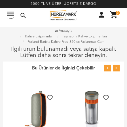
5000 TL VE ÜZERİ ÜCRETSİZ KARGO
menu
person
shopping_cart
0
search
menü
Anasayfa
Kahve Ekipmanları
Taşınabilir Kahve Ekipmanları
Porland Barista Kahve Presi 350 cc Paslanmaz-Cam
İlgili ürün bulunamadı veya satışa kapalı.
Lütfen daha sonra tekrar deneyin.
Bu Ürünler de İlginizi Çekebilir
favorite_border
favorite_border