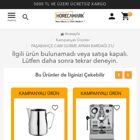
5000 TL VE ÜZERİ ÜCRETSİZ KARGO
menu
person
shopping_cart
0
search
menü
Anasayfa
Kampanyalı Ürünler
PAŞABAHÇE CAM GURME AYRAN BARDAĞI 2'Lİ
İlgili ürün bulunamadı veya satışa kapalı.
Lütfen daha sonra tekrar deneyin.
Bu Ürünler de İlginizi Çekebilir
KAMPANYALI ÜRÜN
KAMPANYALI ÜRÜN
favorite_border
favorite_border