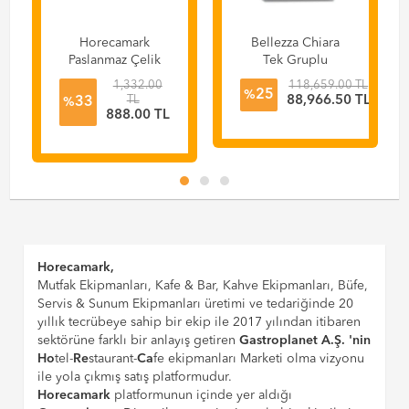
Horecamark
Bellezza Chiara
Paslanmaz Çelik
Tek Gruplu
Süt Potu Inox Milk
Espresso Makinesi
1,332.00
118,659.00 TL
25
Pitcher 750 ml
%
TL
88,966.50 TL
33
%
888.00 TL
Horecamark,
Mutfak Ekipmanları, Kafe & Bar, Kahve Ekipmanları, Büfe,
Servis & Sunum Ekipmanları üretimi ve tedariğinde 20
yıllık tecrübeye sahip bir ekip ile 2017 yılından itibaren
sektörüne farklı bir anlayış getiren
Gastroplanet A.Ş. 'nin
Ho
tel-
Re
staurant-
Ca
fe ekipmanları Marketi olma vizyonu
ile yola çıkmış satış platformudur.
Horecamark
platformunun içinde yer aldığı