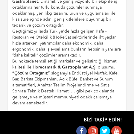
Gastroplanet
, Dinamik ve geniş vizyonlu bir ekip ile iş
ortaklarına her türlü konuda çözümler sunmaya
odaklanmış, yenilikçi tasarım, ürün ve uygulamaları ile
kısa süre içinde adını geniş kitlelelere duyurmuş bir
tedarik ve çözüm ortağıdır.
Geçtiğimiz yıllarda Türkiye'de hızla gelişen Kafe -
Restoran ve Otelcilik (HoReCa) sektörlerinde ihtiyaçlar
hızla artarken, yatırımcılar daha ekonomik, daha
ergonomik, daha işlevsel ama bunların hepsinin yanı sıra
“daha kaliteli” çözümler aramaktadır.
Bu noktada temsil ettiği markalar ve geliştirdiği hizmet
kalitesi ile
Horecamark & Gastroplanet A.Ş.
oluşumu,
“Çözüm Ortağınız”
sloganıyla Endüstriyel Mutfak, Kafe,
Bar, Barista Ekipmanları, Açık Büfe, Banket ve Sunum
alternatifleri, Anahtar Teslim Projelendirme ve Satış
Sonrası Teknik Destek Hizmeti … gibi pek çok alanda
gelişmeye ve müşteri memnuniyeti odaklı çalışmaya
devam etmektedir.
BIZI TAKIP EDIN!