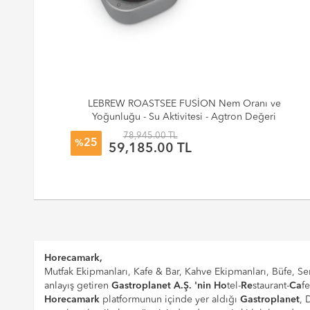
LEBREW ROASTSEE FUSİON Nem Oranı ve
Yoğunluğu - Su Aktivitesi - Agtron Değeri
78,945.00 TL
25
%
59,185.00 TL
Horecamark,
Mutfak Ekipmanları, Kafe & Bar, Kahve Ekipmanları, Büfe, Ser
anlayış getiren
Gastroplanet A.Ş. 'nin
Ho
tel-
Re
staurant-
Ca
f
Horecamark
platformunun içinde yer aldığı
Gastroplanet
, 