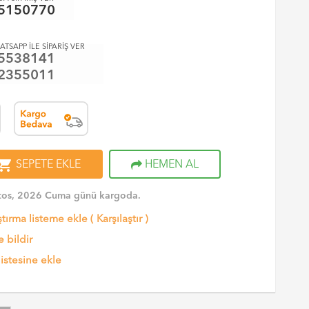
5150770
ATSAPP İLE SİPARİŞ VER
5538141
2355011
opping_cart
SEPETE EKLE
HEMEN AL
tos, 2026 Cuma günü kargoda.
ştırma listeme ekle
(
Karşılaştır
)
 bildir
listesine ekle