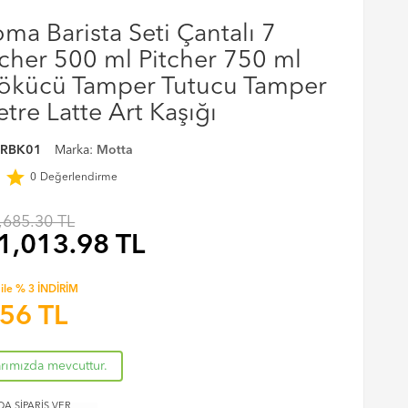
ma Barista Seti Çantalı 7
tcher 500 ml Pitcher 750 ml
ökücü Tamper Tutucu Tamper
re Latte Art Kaşığı
RBK01
Marka:
Motta
r
star
0
Değerlendirme
,685.30 TL
1,013.98
TL
ile % 3 İNDİRİM
.56
TL
arımızda mevcuttur.
A SİPARİŞ VER