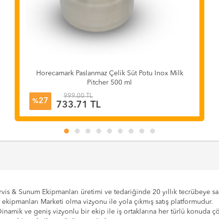
Horecamark Paslanmaz Çelik Süt Potu Inox Milk
Pitcher 500 ml
999.00 TL
27
%
733.71 TL
vis & Sunum Ekipmanları üretimi ve tedariğinde 20 yıllık tecrübeye sahi
e ekipmanları Marketi olma vizyonu ile yola çıkmış satış platformudur.
Dinamik ve geniş vizyonlu bir ekip ile iş ortaklarına her türlü konuda 