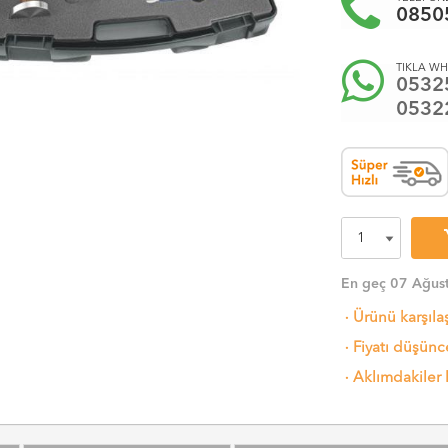
0850
TIKLA WH
0532
0532
sh
En geç 07 Ağus
·
Ürünü karşıla
·
Fiyatı düşünce
·
Aklımdakiler 