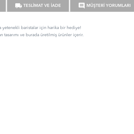
local_shipping
comment
TESLİMAT VE İADE
MÜŞTERİ YORUMLARI
 yetenekli baristalar için harika bir hediye!
n tasarımı ve burada üretilmiş ürünler içerir.