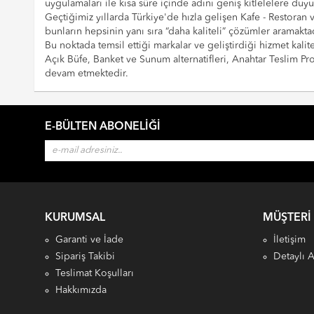
uygulamaları ile kısa süre içinde adını geniş kitlelelere duy
Geçtiğimiz yıllarda Türkiye'de hızla gelişen Kafe - Restoran
bunların hepsinin yanı sıra “daha kaliteli” çözümler aramaktad
Bu noktada temsil ettiği markalar ve geliştirdiği hizmet kalite
Açık Büfe, Banket ve Sunum alternatifleri, Anahtar Teslim 
devam etmektedir.
E-BÜLTEN ABONELIĞI
KURUMSAL
MÜŞTERI
Garanti ve İade
İletişim
Sipariş Takibi
Detaylı 
Teslimat Koşulları
Hakkımızda