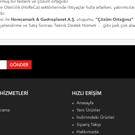
urmuş bir tedarik ve çözüm ortağıdır.
 ve Otelcilik (HoReCa) sektörlerinde ihtiyaçlar hızla artarken, yatırım
ır.
si ile
Horecamark & Gastroplanet A.Ş.
oluşumu,
“Çözüm Ortağınız”
Projelendirme ve Satış Sonrası Teknik Destek Hizmeti … gibi pek çok a
 HIZMETLERI
HIZLI ERIŞIM
Anasayfa
Arama
Yeni Ürünler
İndirimdeki Ürünler
Sipariş Takip
Hakkımızda