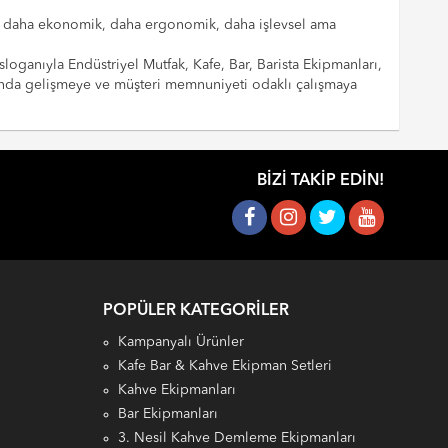
cılar daha ekonomik, daha ergonomik, daha işlevsel ama
sloganıyla Endüstriyel Mutfak, Kafe, Bar, Barista Ekipmanları,
landa gelişmeye ve müşteri memnuniyeti odaklı çalışmaya
BIZI TAKIP EDIN!
POPÜLER KATEGORILER
Kampanyalı Ürünler
Kafe Bar & Kahve Ekipman Setleri
Kahve Ekipmanları
Bar Ekipmanları
3. Nesil Kahve Demleme Ekipmanları