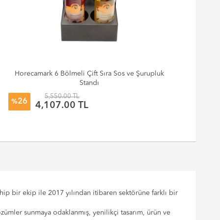
Horecamark 6 Bölmeli Çift Sıra Sos ve Şurupluk
Be
Standı
5,550.00 TL
26
%
%
4,107.00 TL
p bir ekip ile 2017 yılından itibaren sektörüne farklı bir
çözümler sunmaya odaklanmış, yenilikçi tasarım, ürün ve