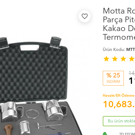
Motta Ro
favorite_border
Parça Pi
Kakao D
Termomet
Ürün Kodu:
MTT
star
star
star
sta
14
% 25
1
İNDİRİM
Havale/Eft Ödeme 
10,683
Bu ürün stokl
TELEFOND