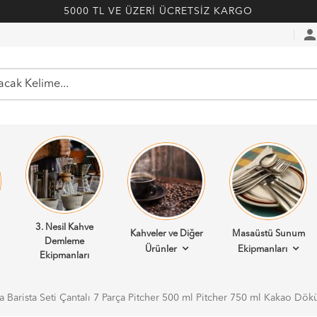
5000 TL VE ÜZERİ ÜCRETSİZ KARGO
perso
3. Nesil Kahve
Kahveler ve Diğer
Masaüstü Sunum
Demleme
Ürünler
Ekipmanları
Ekipmanları
 Barista Seti Çantalı 7 Parça Pitcher 500 ml Pitcher 750 ml Kakao Dö