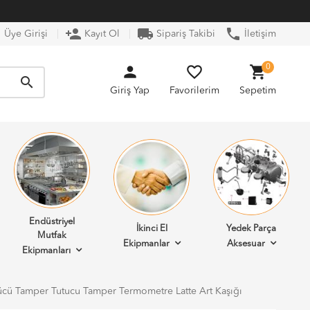
n
person_add
local_shipping
phone
Üye Girişi
Kayıt Ol
Sipariş Takibi
İletişim
person
favorite_border
shopping_cart
0
search
Giriş Yap
Favorilerim
Sepetim
Endüstriyel
İkinci El
Yedek Parça
Mutfak
Ekipmanlar
Aksesuar
Ekipmanları
kücü Tamper Tutucu Tamper Termometre Latte Art Kaşığı