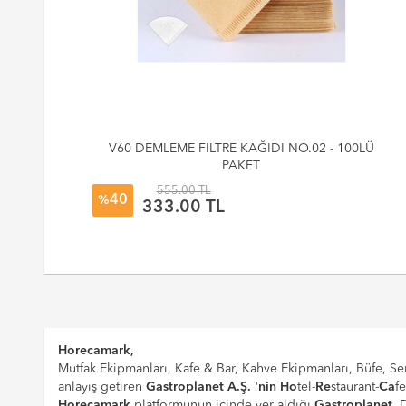
Kabı
V60 DEMLEME FILTRE KAĞIDI NO.02 - 100LÜ
PAKET
555.00 TL
40
%
333.00 TL
Horecamark,
Mutfak Ekipmanları, Kafe & Bar, Kahve Ekipmanları, Büfe, Ser
anlayış getiren
Gastroplanet A.Ş. 'nin
Ho
tel-
Re
staurant-
Ca
f
Horecamark
platformunun içinde yer aldığı
Gastroplanet
, 