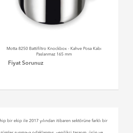
Motta 8250 Battifiltro Knockbox - Kahve Posa Kabı
Paslanmaz 165 mm
Fiyat Sorunuz
%
p bir ekip ile 2017 yılından itibaren sektörüne farklı bir
çözümler sunmaya odaklanmış, yenilikçi tasarım, ürün ve