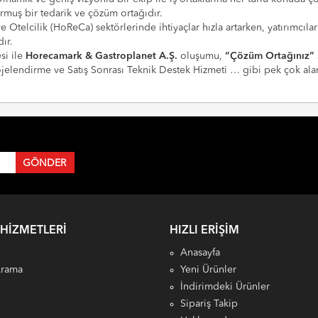
urmuş bir tedarik ve çözüm ortağıdır.
 ve Otelcilik (HoReCa) sektörlerinde ihtiyaçlar hızla artarken, yatırım
ır.
si ile
Horecamark & Gastroplanet A.Ş.
oluşumu,
“Çözüm Ortağınız”
Projelendirme ve Satış Sonrası Teknik Destek Hizmeti … gibi pek çok a
 HIZMETLERI
HIZLI ERIŞIM
Anasayfa
Arama
Yeni Ürünler
İndirimdeki Ürünler
Sipariş Takip