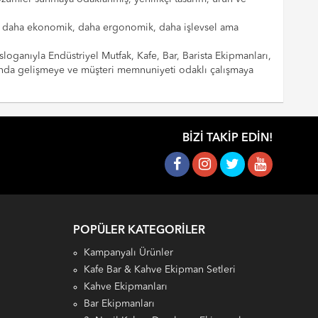
cılar daha ekonomik, daha ergonomik, daha işlevsel ama
sloganıyla Endüstriyel Mutfak, Kafe, Bar, Barista Ekipmanları,
landa gelişmeye ve müşteri memnuniyeti odaklı çalışmaya
BIZI TAKIP EDIN!
POPÜLER KATEGORILER
Kampanyalı Ürünler
Kafe Bar & Kahve Ekipman Setleri
Kahve Ekipmanları
Bar Ekipmanları