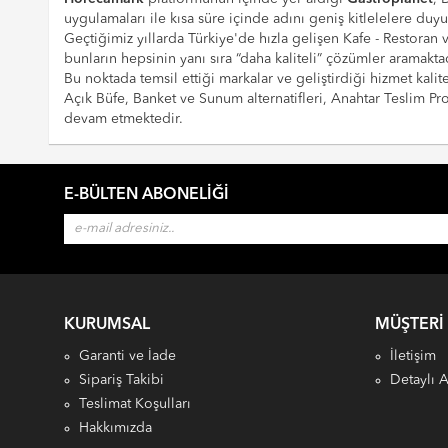
uygulamaları ile kısa süre içinde adını geniş kitlelelere duy
Geçtiğimiz yıllarda Türkiye'de hızla gelişen Kafe - Restoran
bunların hepsinin yanı sıra “daha kaliteli” çözümler aramaktad
Bu noktada temsil ettiği markalar ve geliştirdiği hizmet kalite
Açık Büfe, Banket ve Sunum alternatifleri, Anahtar Teslim 
devam etmektedir.
E-BÜLTEN ABONELIĞI
KURUMSAL
MÜŞTERI
Garanti ve İade
İletişim
Sipariş Takibi
Detaylı 
Teslimat Koşulları
Hakkımızda