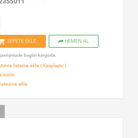
2355011
opping_cart
SEPETE EKLE
HEMEN AL
iparişinizde bugün kargoda.
ştırma listeme ekle
(
Karşılaştır
)
 bildir
listesine ekle