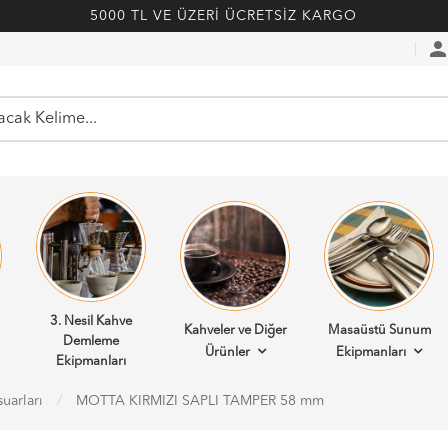
5000 TL VE ÜZERİ ÜCRETSİZ KARGO
perso
3. Nesil Kahve
Kahveler ve Diğer
Masaüstü Sunum
Demleme
Ürünler
Ekipmanları
Ekipmanları
uarları
MOTTA KIRMIZI SAPLI TAMPER 58 mm