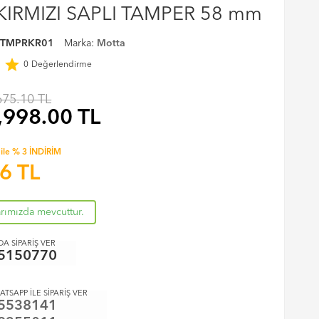
IRMIZI SAPLI TAMPER 58 mm
TMPRKR01
Marka:
Motta
r
star
0
Değerlendirme
675.10 TL
,998.00
TL
ile % 3 İNDİRİM
06
TL
arımızda mevcuttur.
A SİPARİŞ VER
5150770
ATSAPP İLE SİPARİŞ VER
5538141