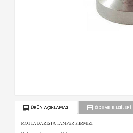
receipt
credit_card
ÜRÜN AÇIKLAMASI
ÖDEME BİLGİLERİ
MOTTA BARİSTA TAMPER KIRMIZI