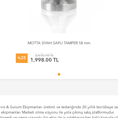
MOTTA SİYAH SAPLI TAMPER 58 mm
2,675.10 TL
25
%
1,998.00 TL
vis & Sunum Ekipmanları üretimi ve tedariğinde 20 yıllık tecrübeye sahi
e ekipmanları Marketi olma vizyonu ile yola çıkmış satış platformudur.
Dinamik ve geniş vizyonlu bir ekip ile iş ortaklarına her türlü konuda 