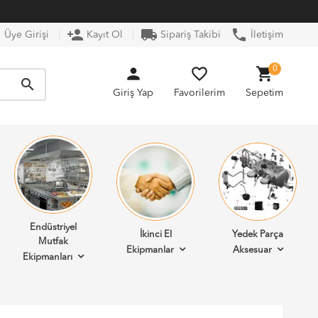
n
person_add
local_shipping
phone
Üye Girişi
Kayıt Ol
Sipariş Takibi
İletişim
person
favorite_border
shopping_cart
0
search
Giriş Yap
Favorilerim
Sepetim
Endüstriyel
İkinci El
Yedek Parça
Mutfak
Ekipmanlar
Aksesuar
Ekipmanları