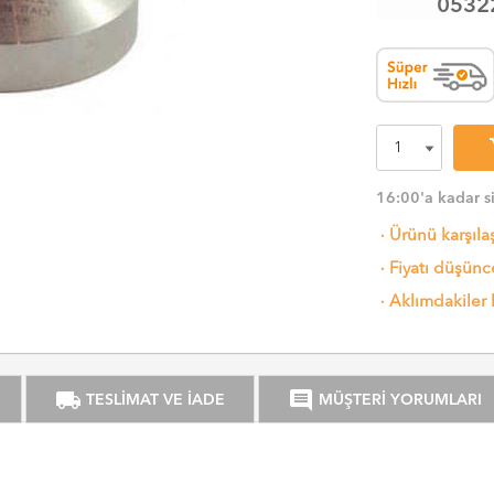
0532
sh
16:00'a kadar s
·
Ürünü karşıla
·
Fiyatı düşünce
·
Aklımdakiler 
local_shipping
comment
TESLİMAT VE İADE
MÜŞTERİ YORUMLARI