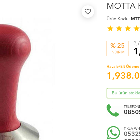
MOTTA K
favorite_border
Ürün Kodu:
MTT
star
star
star
sta
2,
% 25
1
İNDİRİM
Havale/Eft Ödeme 
1,938.
Bu ürün stokl
TELEFOND
0850
TIKLA WH
0532