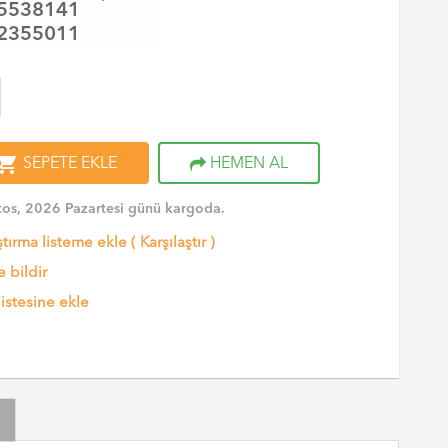
5538141
2355011
opping_cart
SEPETE EKLE
HEMEN AL
os, 2026 Pazartesi günü kargoda.
ştırma listeme ekle
(
Karşılaştır
)
 bildir
listesine ekle