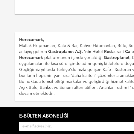
Horecamark,
Mutfak Ekipmanları, Kafe & Bar, Kahve Ekipmanları, Büfe, Ser
anlayış getiren
Gastroplanet A.Ş. 'nin
Ho
tel-
Re
staurant-
Ca
f
Horecamark
platformunun içinde yer aldığı
Gastroplanet
, 
uygulamaları ile kısa süre içinde adını geniş kitlelelere duy
Geçtiğimiz yıllarda Türkiye'de hızla gelişen Kafe - Restoran
bunların hepsinin yanı sıra “daha kaliteli” çözümler aramaktad
Bu noktada temsil ettiği markalar ve geliştirdiği hizmet kalite
Açık Büfe, Banket ve Sunum alternatifleri, Anahtar Teslim 
devam etmektedir.
E-BÜLTEN ABONELIĞI