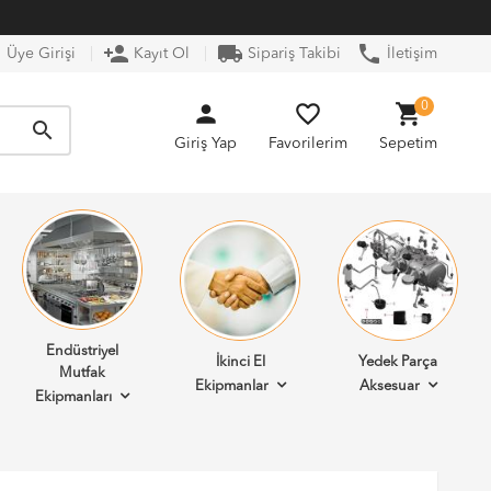
n
person_add
local_shipping
phone
Üye Girişi
Kayıt Ol
Sipariş Takibi
İletişim
person
favorite_border
shopping_cart
0
search
Giriş Yap
Favorilerim
Sepetim
Endüstriyel
İkinci El
Yedek Parça
Mutfak
Ekipmanlar
Aksesuar
Ekipmanları