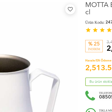
MOTTA B
favorite_border
cl
Ürün Kodu:
24
star
star
star
sta
3,
% 25
2
İNDİRİM
Havale/Eft Ödeme 
2,513.
Bu ürün stokl
TELEFOND
0850
TIKLA WH