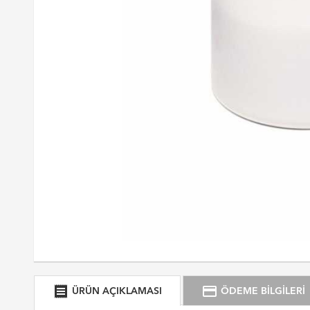
receipt
credit_card
ÜRÜN AÇIKLAMASI
ÖDEME BİLGİLERİ