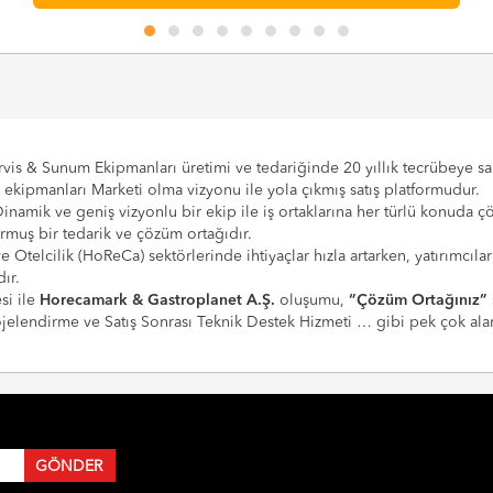
vis & Sunum Ekipmanları üretimi ve tedariğinde 20 yıllık tecrübeye sahi
e ekipmanları Marketi olma vizyonu ile yola çıkmış satış platformudur.
Dinamik ve geniş vizyonlu bir ekip ile iş ortaklarına her türlü konuda 
urmuş bir tedarik ve çözüm ortağıdır.
 ve Otelcilik (HoReCa) sektörlerinde ihtiyaçlar hızla artarken, yatırım
ır.
si ile
Horecamark & Gastroplanet A.Ş.
oluşumu,
“Çözüm Ortağınız”
Projelendirme ve Satış Sonrası Teknik Destek Hizmeti … gibi pek çok a