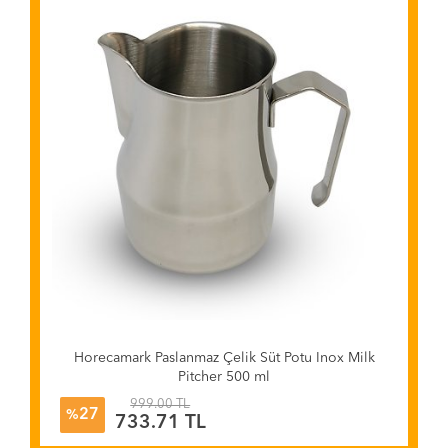
Horecamark Paslanmaz Çelik Süt Potu Inox Milk
Pitcher 500 ml
999.00 TL
27
%
733.71 TL