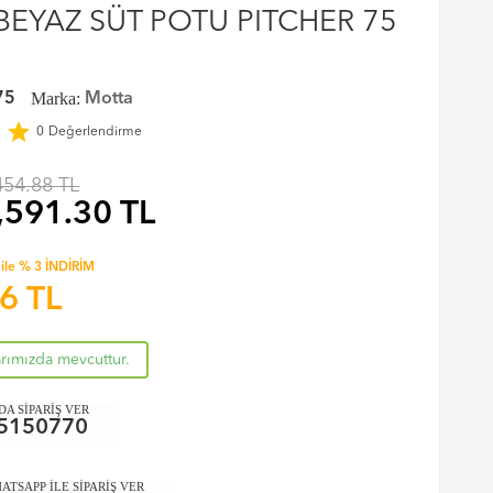
EYAZ SÜT POTU PITCHER 75
Marka:
75
Motta
r
star
0
Değerlendirme
454.88 TL
,591.30
TL
ile % 3 İNDİRİM
56
TL
arımızda mevcuttur.
A SİPARİŞ VER
5150770
ATSAPP İLE SİPARİŞ VER