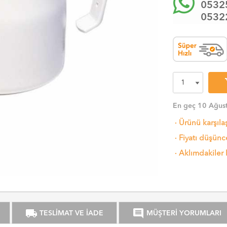
0532
0532
sh
En geç 10 Ağust
·
Ürünü karşıla
·
Fiyatı düşünce
·
Aklımdakiler 
local_shipping
comment
TESLİMAT VE İADE
MÜŞTERİ YORUMLARI