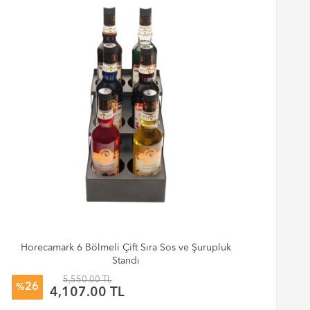
Horecamark 6 Bölmeli Çift Sıra Sos ve Şurupluk
Be
Standı
5,550.00 TL
26
%
%
4,107.00 TL