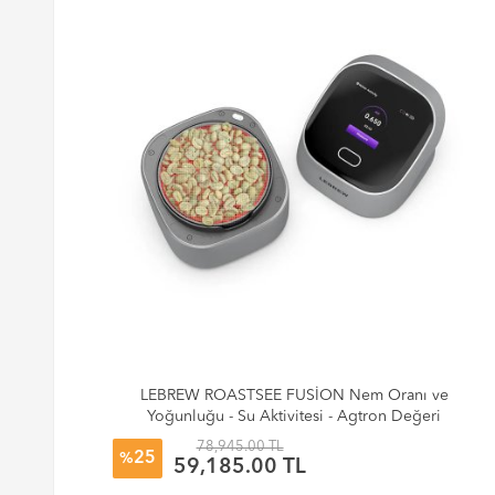
LEBREW ROASTSEE FUSİON Nem Oranı ve
Yoğunluğu - Su Aktivitesi - Agtron Değeri
78,945.00 TL
25
%
59,185.00 TL