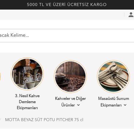
5000 TL VE ÜZERİ ÜCRETSİZ KARGO
perso
3. Nesil Kahve
Kahveler ve Diğer
Masaüstü Sunum
Demleme
Ürünler
Ekipmanları
Ekipmanları
MOTTA BEYAZ SÜT POTU PITCHER 75 cl