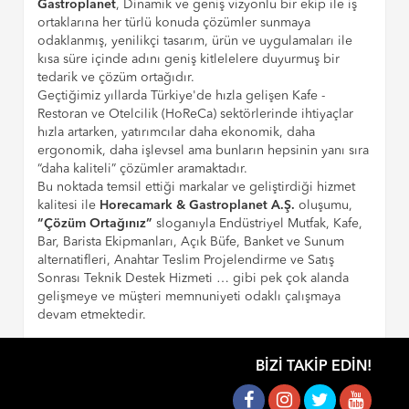
Gastroplanet
, Dinamik ve geniş vizyonlu bir ekip ile iş
ortaklarına her türlü konuda çözümler sunmaya
odaklanmış, yenilikçi tasarım, ürün ve uygulamaları ile
kısa süre içinde adını geniş kitlelelere duyurmuş bir
tedarik ve çözüm ortağıdır.
Geçtiğimiz yıllarda Türkiye'de hızla gelişen Kafe -
Restoran ve Otelcilik (HoReCa) sektörlerinde ihtiyaçlar
hızla artarken, yatırımcılar daha ekonomik, daha
ergonomik, daha işlevsel ama bunların hepsinin yanı sıra
“daha kaliteli” çözümler aramaktadır.
Bu noktada temsil ettiği markalar ve geliştirdiği hizmet
kalitesi ile
Horecamark & Gastroplanet A.Ş.
oluşumu,
“Çözüm Ortağınız”
sloganıyla Endüstriyel Mutfak, Kafe,
Bar, Barista Ekipmanları, Açık Büfe, Banket ve Sunum
alternatifleri, Anahtar Teslim Projelendirme ve Satış
Sonrası Teknik Destek Hizmeti … gibi pek çok alanda
gelişmeye ve müşteri memnuniyeti odaklı çalışmaya
devam etmektedir.
BIZI TAKIP EDIN!