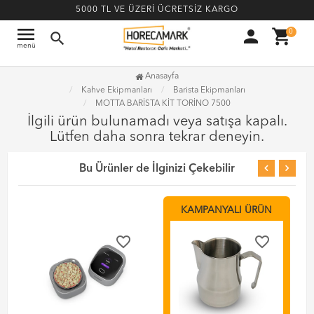
5000 TL VE ÜZERİ ÜCRETSİZ KARGO
menu
person
shopping_cart
0
search
menü
Anasayfa
Kahve Ekipmanları
Barista Ekipmanları
MOTTA BARİSTA KİT TORİNO 7500
İlgili ürün bulunamadı veya satışa kapalı.
Lütfen daha sonra tekrar deneyin.
Bu Ürünler de İlginizi Çekebilir
KAMPANYALI ÜRÜN
favorite_border
favorite_border