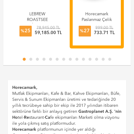
LEBREW
Horecamark
ROASTSEE
Paslanmaz Çelik
FUSİON Nem
Süt Potu Inox Milk
78,945.00 TL
999.00 TL
25
27
Oranı ve
Pitcher 500 ml
%
%
L
59,185.00 TL
733.71 TL
Yoğunluğu - Su
Aktivitesi - Agtron
Değeri
Horecamark,
Mutfak Ekipmanları, Kafe & Bar, Kahve Ekipmanları, Büfe,
Servis & Sunum Ekipmanları üretimi ve tedariğinde 20
yıllık tecrübeye sahip bir ekip ile 2017 yılından itibaren
sektörüne farklı bir anlayış getiren
Gastroplanet A.Ş. 'nin
Ho
tel-
Re
staurant-
Ca
fe ekipmanları Marketi olma vizyonu
ile yola çıkmış satış platformudur.
Horecamark
platformunun içinde yer aldığı