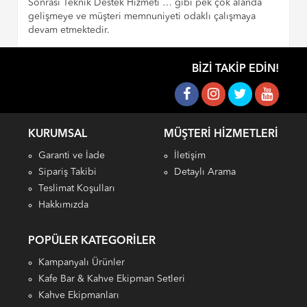
Sonrası Teknik Destek Hizmeti … gibi pek çok alanda
gelişmeye ve müşteri memnuniyeti odaklı çalışmaya
devam etmektedir.
BIZI TAKIP EDIN!
KURUMSAL
MÜŞTERI HIZMETLERI
Garanti ve İade
İletişim
Sipariş Takibi
Detaylı Arama
Teslimat Koşulları
Hakkımızda
POPÜLER KATEGORILER
Kampanyalı Ürünler
Kafe Bar & Kahve Ekipman Setleri
Kahve Ekipmanları