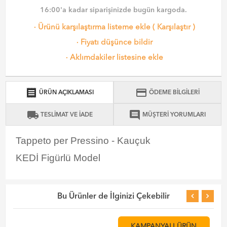
16:00'a kadar siparişinizde bugün kargoda.
·
Ürünü karşılaştırma listeme ekle
(
Karşılaştır
)
·
Fiyatı düşünce bildir
·
Aklımdakiler listesine ekle
receipt
credit_card
ÜRÜN AÇIKLAMASI
ÖDEME BİLGİLERİ
local_shipping
comment
TESLİMAT VE İADE
MÜŞTERİ YORUMLARI
Tappeto per Pressino - Kauçuk
KEDİ Figürlü Model
Bu Ürünler de İlginizi Çekebilir
KAMPANYALI ÜRÜN