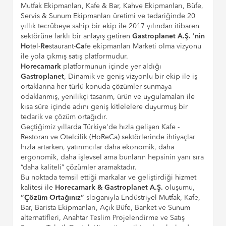
Mutfak Ekipmanları, Kafe & Bar, Kahve Ekipmanları, Büfe,
Servis & Sunum Ekipmanları üretimi ve tedariğinde 20
yıllık tecrübeye sahip bir ekip ile 2017 yılından itibaren
sektörüne farklı bir anlayış getiren
Gastroplanet A.Ş. 'nin
Ho
tel-
Re
staurant-
Ca
fe ekipmanları Marketi olma vizyonu
ile yola çıkmış satış platformudur.
Horecamark
platformunun içinde yer aldığı
Gastroplanet
, Dinamik ve geniş vizyonlu bir ekip ile iş
ortaklarına her türlü konuda çözümler sunmaya
odaklanmış, yenilikçi tasarım, ürün ve uygulamaları ile
kısa süre içinde adını geniş kitlelelere duyurmuş bir
tedarik ve çözüm ortağıdır.
Geçtiğimiz yıllarda Türkiye'de hızla gelişen Kafe -
Restoran ve Otelcilik (HoReCa) sektörlerinde ihtiyaçlar
hızla artarken, yatırımcılar daha ekonomik, daha
ergonomik, daha işlevsel ama bunların hepsinin yanı sıra
“daha kaliteli” çözümler aramaktadır.
Bu noktada temsil ettiği markalar ve geliştirdiği hizmet
kalitesi ile
Horecamark & Gastroplanet A.Ş.
oluşumu,
“Çözüm Ortağınız”
sloganıyla Endüstriyel Mutfak, Kafe,
Bar, Barista Ekipmanları, Açık Büfe, Banket ve Sunum
alternatifleri, Anahtar Teslim Projelendirme ve Satış