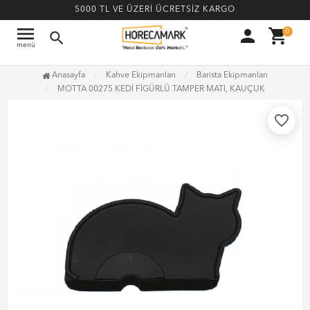
5000 TL VE ÜZERİ ÜCRETSİZ KARGO
menu
person
shopping_cart
0
search
menü
Anasayfa
Kahve Ekipmanları
Barista Ekipmanları
MOTTA 00275 KEDİ FİGÜRLÜ TAMPER MATI, KAUÇUK
favorite_border