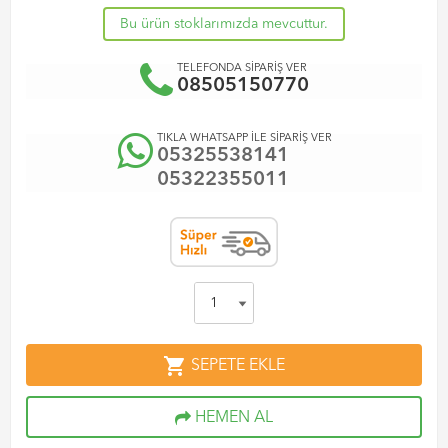
Bu ürün stoklarımızda mevcuttur.
TELEFONDA SİPARİŞ VER
08505150770
TIKLA WHATSAPP İLE SİPARİŞ VER
05325538141
05322355011
shopping_cart
SEPETE EKLE
HEMEN AL