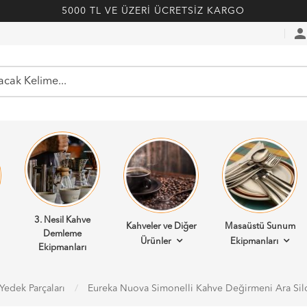
5000 TL VE ÜZERİ ÜCRETSİZ KARGO
perso
3. Nesil Kahve
Kahveler ve Diğer
Masaüstü Sunum
Demleme
Ürünler
Ekipmanları
Ekipmanları
edek Parçaları
Eureka Nuova Simonelli Kahve Değirmeni Ara Sil