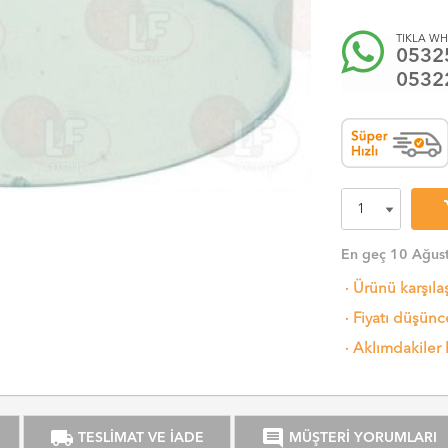
TIKLA WH
0532
0532
sh
En geç 10 Ağust
·
Ürünü karşıla
·
Fiyatı düşünce
·
Aklımdakiler 
local_shipping
comment
TESLİMAT VE İADE
MÜŞTERİ YORUMLARI