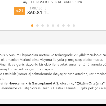
Yayı - LF DOSER LEVER RETURN SPRING
1,087.80 TL
21
%
860.81 TL
vis & Sunum Ekipmanları üretimi ve tedariğinde 20 yıllık tecrübeye sahi
e ekipmanları Marketi olma vizyonu ile yola çıkmış satış platformudur.
Dinamik ve geniş vizyonlu bir ekip ile iş ortaklarına her türlü konuda 
urmuş bir tedarik ve çözüm ortağıdır.
 ve Otelcilik (HoReCa) sektörlerinde ihtiyaçlar hızla artarken, yatırım
ır.
si ile
Horecamark & Gastroplanet A.Ş.
oluşumu,
“Çözüm Ortağınız”
Projelendirme ve Satış Sonrası Teknik Destek Hizmeti … gibi pek çok a