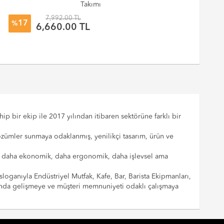
Takımı
Ki
7,992.00 TL
17
%
%
6,660.00 TL
p bir ekip ile 2017 yılından itibaren sektörüne farklı bir
çözümler sunmaya odaklanmış, yenilikçi tasarım, ürün ve
cılar daha ekonomik, daha ergonomik, daha işlevsel ama
sloganıyla Endüstriyel Mutfak, Kafe, Bar, Barista Ekipmanları,
landa gelişmeye ve müşteri memnuniyeti odaklı çalışmaya