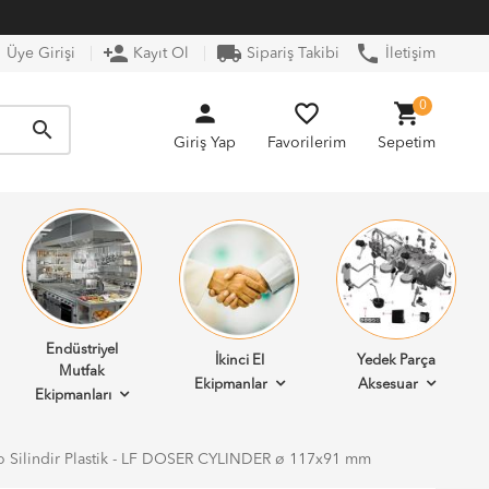
n
person_add
local_shipping
phone
Üye Girişi
Kayıt Ol
Sipariş Takibi
İletişim
person
favorite_border
shopping_cart
0
search
Giriş Yap
Favorilerim
Sepetim
Endüstriyel
İkinci El
Yedek Parça
Mutfak
Ekipmanlar
Aksesuar
Ekipmanları
o Silindir Plastik - LF DOSER CYLINDER ø 117x91 mm