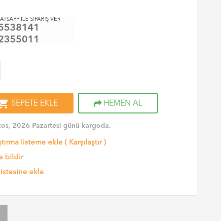
ATSAPP İLE SİPARİŞ VER
5538141
2355011
opping_cart
SEPETE EKLE
HEMEN AL
os, 2026 Pazartesi günü kargoda.
ştırma listeme ekle
(
Karşılaştır
)
 bildir
listesine ekle