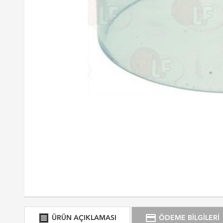
receipt
credit_card
ÜRÜN AÇIKLAMASI
ÖDEME BİLGİLERİ