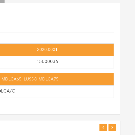
2020.0001
15000036
SO MDLCA65, LUSSO MDLCA75
DLCA/C