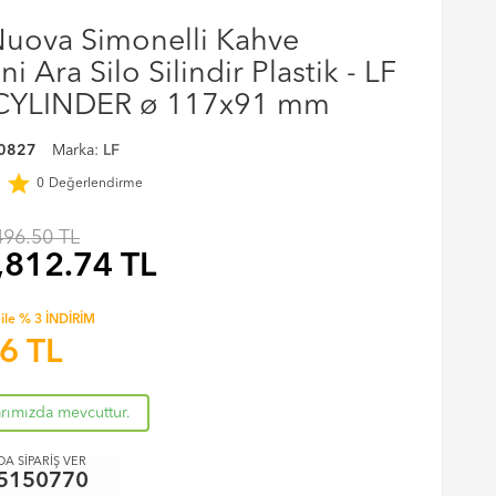
Nuova Simonelli Kahve
 Ara Silo Silindir Plastik - LF
CYLINDER ø 117x91 mm
0827
Marka:
LF
r
star
0
Değerlendirme
496.50 TL
,812.74
TL
ile % 3 İNDİRİM
36
TL
arımızda mevcuttur.
A SİPARİŞ VER
5150770