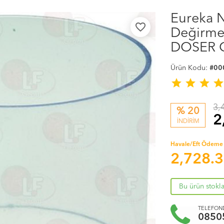
Eureka 
favorite_border
Değirmeni
DOSER 
Ürün Kodu:
#00
star
star
star
sta
3,
% 20
2
İNDİRİM
Havale/Eft Ödeme 
2,728.
Bu ürün stokl
TELEFOND
0850