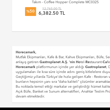
ap
Takım - Coffee Hopper Complete MC0325
12,765.00 TL
50
%
6,382.50 TL
Horecamark,
Mutfak Ekipmanları, Kafe & Bar, Kahve Ekipmanları, Büfe, Ser
anlayış getiren
Gastroplanet A.Ş. 'nin
Ho
tel-
Re
staurant-
Ca
f
Horecamark
platformunun içinde yer aldığı
Gastroplanet
, 
uygulamaları ile kısa süre içinde adını geniş kitlelelere duy
Geçtiğimiz yıllarda Türkiye'de hızla gelişen Kafe - Restoran
bunların hepsinin yanı sıra “daha kaliteli” çözümler aramaktad
Bu noktada temsil ettiği markalar ve geliştirdiği hizmet kalite
Açık Büfe, Banket ve Sunum alternatifleri, Anahtar Teslim 
devam etmektedir.