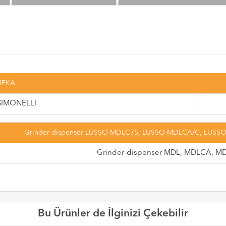
REKA
IMONELLI
Grinder-dispenser LUSSO MDLC75, LUSSO MDLCA/C, LUS
Grinder-dispenser MDL, MDLCA, M
Bu Ürünler de İlginizi Çekebilir