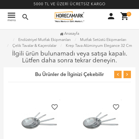
5000 TL VE ÜZERİ ÜCRETSİZ KARGO
menu
person
shopping_cart
0
search
menü
Anasayfa
Endüstriyel Mutfak Ekipmanları
Mutfak Setüstü Ekipmanları
Çelik Tavalar & Kaçerolalar
Krep Tava Alüminyum Elegance 32 Cm
İlgili ürün bulunamadı veya satışa kapalı.
Lütfen daha sonra tekrar deneyin.
Bu Ürünler de İlginizi Çekebilir
favorite_border
favorite_border