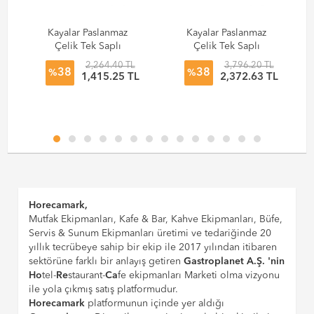
Kayalar Paslanmaz
Kayalar Paslanmaz
Çelik Tek Saplı
Çelik Tek Saplı
Kızartma Tavası
Kızartma Tavası
2,264.40 TL
3,796.20 TL
38
38
Ø28x6 cm
Ø35x8 cm
%
%
L
1,415.25 TL
2,372.63 TL
Horecamark,
Mutfak Ekipmanları, Kafe & Bar, Kahve Ekipmanları, Büfe,
Servis & Sunum Ekipmanları üretimi ve tedariğinde 20
yıllık tecrübeye sahip bir ekip ile 2017 yılından itibaren
sektörüne farklı bir anlayış getiren
Gastroplanet A.Ş. 'nin
Ho
tel-
Re
staurant-
Ca
fe ekipmanları Marketi olma vizyonu
ile yola çıkmış satış platformudur.
Horecamark
platformunun içinde yer aldığı