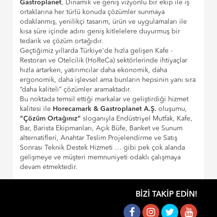
Gastroplanet
, Dinamik ve geniş vizyonlu bir ekip ile iş
ortaklarına her türlü konuda çözümler sunmaya
odaklanmış, yenilikçi tasarım, ürün ve uygulamaları ile
kısa süre içinde adını geniş kitlelelere duyurmuş bir
tedarik ve çözüm ortağıdır.
Geçtiğimiz yıllarda Türkiye'de hızla gelişen Kafe -
Restoran ve Otelcilik (HoReCa) sektörlerinde ihtiyaçlar
hızla artarken, yatırımcılar daha ekonomik, daha
ergonomik, daha işlevsel ama bunların hepsinin yanı sıra
“daha kaliteli” çözümler aramaktadır.
Bu noktada temsil ettiği markalar ve geliştirdiği hizmet
kalitesi ile
Horecamark & Gastroplanet A.Ş.
oluşumu,
“Çözüm Ortağınız”
sloganıyla Endüstriyel Mutfak, Kafe,
Bar, Barista Ekipmanları, Açık Büfe, Banket ve Sunum
alternatifleri, Anahtar Teslim Projelendirme ve Satış
Sonrası Teknik Destek Hizmeti … gibi pek çok alanda
gelişmeye ve müşteri memnuniyeti odaklı çalışmaya
devam etmektedir.
BIZI TAKIP EDIN!