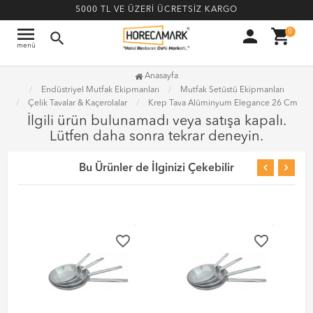
5000 TL VE ÜZERİ ÜCRETSİZ KARGO
menu
person
shopping_cart
0
search
menü
Anasayfa
Endüstriyel Mutfak Ekipmanları
Mutfak Setüstü Ekipmanları
Çelik Tavalar & Kaçerolalar
Krep Tava Alüminyum Elegance 26 Cm
İlgili ürün bulunamadı veya satışa kapalı.
Lütfen daha sonra tekrar deneyin.
Bu Ürünler de İlginizi Çekebilir
favorite_border
favorite_border