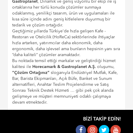
Gastroplanet
, Dinamik ve geniş vizyonlu bir ekip ile iş
ortaklarına her türlü konuda çözümler sunmaya
odaklanmış, yenilikçi tasarım, ürün ve uygulamaları ile
kısa süre içinde adını geniş kitlelelere duyurmuş bir
tedarik ve çözüm ortağıdır.
Geçtiğimiz yıllarda Türkiye'de hızla gelişen Kafe -
Restoran ve Otelcilik (HoReCa) sektörlerinde ihtiyaçlar
hızla artarken, yatırımcılar daha ekonomik, daha
ergonomik, daha işlevsel ama bunların hepsinin yanı sıra
“daha kaliteli” çözümler aramaktadır.
Bu noktada temsil ettiği markalar ve geliştirdiği hizmet
kalitesi ile
Horecamark & Gastroplanet A.Ş.
oluşumu,
“Çözüm Ortağınız”
sloganıyla Endüstriyel Mutfak, Kafe,
Bar, Barista Ekipmanları, Açık Büfe, Banket ve Sunum
alternatifleri, Anahtar Teslim Projelendirme ve Satış
Sonrası Teknik Destek Hizmeti … gibi pek çok alanda
gelişmeye ve müşteri memnuniyeti odaklı çalışmaya
devam etmektedir.
BIZI TAKIP EDIN!