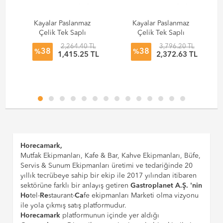
Kayalar Paslanmaz
Kayalar Paslanmaz
Çelik Tek Saplı
Çelik Tek Saplı
Kızartma Tavası
Kızartma Tavası
2,264.40 TL
3,796.20 TL
38
38
Ø28x6 cm
Ø35x8 cm
%
%
L
1,415.25 TL
2,372.63 TL
Horecamark,
Mutfak Ekipmanları, Kafe & Bar, Kahve Ekipmanları, Büfe,
Servis & Sunum Ekipmanları üretimi ve tedariğinde 20
yıllık tecrübeye sahip bir ekip ile 2017 yılından itibaren
sektörüne farklı bir anlayış getiren
Gastroplanet A.Ş. 'nin
Ho
tel-
Re
staurant-
Ca
fe ekipmanları Marketi olma vizyonu
ile yola çıkmış satış platformudur.
Horecamark
platformunun içinde yer aldığı