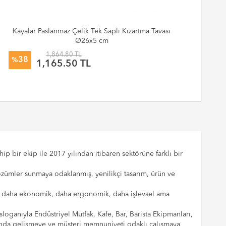
Kayalar Paslanmaz Çelik Tek Saplı Kızartma Tavası
Ka
Ø26x5 cm
1,864.80 TL
38
%
%
1,165.50 TL
p bir ekip ile 2017 yılından itibaren sektörüne farklı bir
çözümler sunmaya odaklanmış, yenilikçi tasarım, ürün ve
cılar daha ekonomik, daha ergonomik, daha işlevsel ama
sloganıyla Endüstriyel Mutfak, Kafe, Bar, Barista Ekipmanları,
landa gelişmeye ve müşteri memnuniyeti odaklı çalışmaya