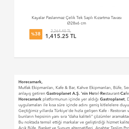
Kayalar Paslanmaz Çelik Tek Saplı Kızartma Tavası
Ø28x6 cm
2,264.40 TL
38
%
1,415.25 TL
Horecamark,
Mutfak Ekipmanları, Kafe & Bar, Kahve Ekipmanları, Büfe, Ser
anlayış getiren
Gastroplanet A.Ş. 'nin
Ho
tel-
Re
staurant-
Ca
f
Horecamark
platformunun içinde yer aldığı
Gastroplanet
, 
uygulamaları ile kısa süre içinde adını geniş kitlelelere duy
Geçtiğimiz yıllarda Türkiye'de hızla gelişen Kafe - Restoran
bunların hepsinin yanı sıra “daha kaliteli” çözümler aramaktad
Bu noktada temsil ettiği markalar ve geliştirdiği hizmet kalite
Açık Büfe, Banket ve Sunum alternatifleri, Anahtar Teslim 