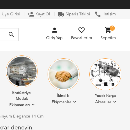
n
person_add
local_shipping
phone
Üye Girişi
Kayıt Ol
Sipariş Takibi
İletişim
person
favorite_border
shopping_cart
0
search
Giriş Yap
Favorilerim
Sepetim
Endüstriyel
İkinci El
Yedek Parça
Mutfak
Ekipmanlar
Aksesuar
Ekipmanları
minyum Elegance 14 Cm
krar deneyin.