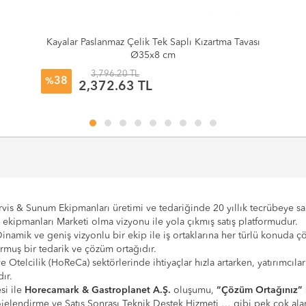
Kayalar Paslanmaz Çelik Tek Saplı Kızartma Tavası
Ø35x8 cm
3,796.20 TL
38
%
2,372.63 TL
vis & Sunum Ekipmanları üretimi ve tedariğinde 20 yıllık tecrübeye sahi
e ekipmanları Marketi olma vizyonu ile yola çıkmış satış platformudur.
Dinamik ve geniş vizyonlu bir ekip ile iş ortaklarına her türlü konuda 
urmuş bir tedarik ve çözüm ortağıdır.
 ve Otelcilik (HoReCa) sektörlerinde ihtiyaçlar hızla artarken, yatırım
ır.
si ile
Horecamark & Gastroplanet A.Ş.
oluşumu,
“Çözüm Ortağınız”
Projelendirme ve Satış Sonrası Teknik Destek Hizmeti … gibi pek çok a