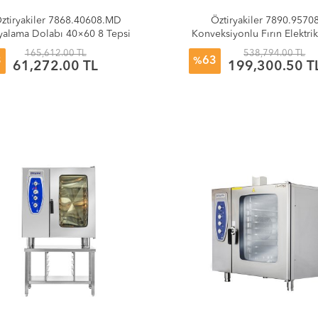
ztiryakiler 7868.40608.MD
Öztiryakiler 7890.9570
alama Dolabı 40×60 8 Tepsi
Konveksiyonlu Fırın Elektri
Raylı- 807x730x807
1/1 Kızaklı
165,612.00 TL
538,794.00 TL
3
63
%
61,272.00 TL
199,300.50 T