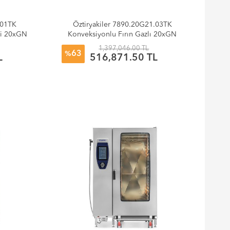
.01TK
Öztiryakiler 7890.20G21.03TK
kli 20xGN
Konveksiyonlu Fırın Gazlı 20xGN
ı
2/1 Kızaklı-Kıt Arabalı
1,397,046.00 TL
63
%
L
516,871.50 TL