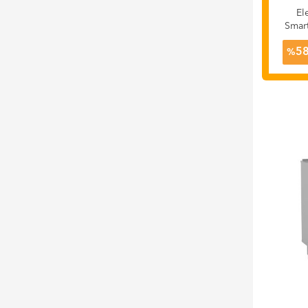
El
Smart
5
%