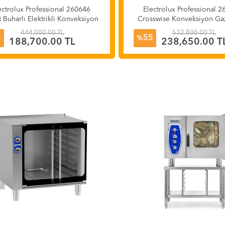
ectrolux Professional 260646
Electrolux Professional 
 Buharlı Elektrikli Konveksiyon
Crosswise Konveksiyon Gazl
Fırın 10 GN 1/1
10 GN 2/1
444,000.00 TL
532,800.00 TL
8
55
%
188,700.00 TL
238,650.00 T