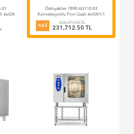
8.01
Öztiryakiler 7890.6G110.03
kli 6xGN
Konveksiyonlu Fırın Gazlı 6xGN1/1
Kızaklı
626,373.00 TL
63
%
L
231,712.50 TL