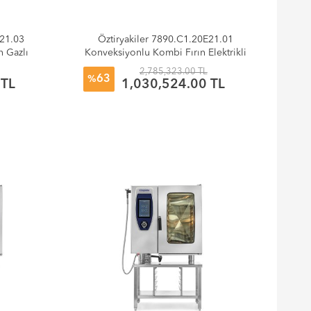
G21.03
Öztiryakiler 7890.C1.20E21.01
 Gazlı
Konveksiyonlu Kombi Fırın Elektrikli
balı
20xGN 2/1 Tepsı Kit Arabalı
2,785,323.00 TL
63
%
 TL
1,030,524.00 TL