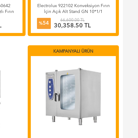
260642
Electrolux 922102 Konveksiyon Fırın
ı Fırın
İçin Açık Alt Stand GN 10*1/1
66,600.00 TL
54
%
L
30,358.50 TL
KAMPANYALI ÜRÜN