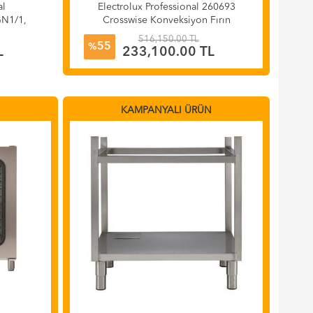
al
Electrolux Professional 260693
GN1/1,
Crosswise Konveksiyon Fırın
Elektrikli Konveksiyon Fırın, 10
516,150.00 TL
55
GN1/1
%
L
233,100.00 TL
N
KAMPANYALI ÜRÜN