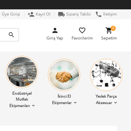
n
person_add
local_shipping
phone
Üye Girişi
Kayıt Ol
Sipariş Takibi
İletişim
person
favorite_border
shopping_cart
0
search
Giriş Yap
Favorilerim
Sepetim
Endüstriyel
İkinci El
Yedek Parça
Mutfak
Ekipmanlar
Aksesuar
Ekipmanları