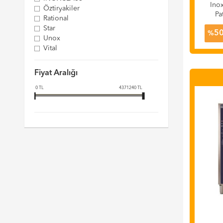
Inox
Öztiryakiler
Pa
Rational
4
Star
5
%
Unox
Vital
Zanussi
Fiyat Aralığı
0
TL
4371240
TL