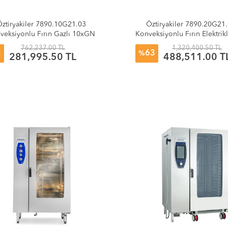
ztiryakiler 7890.10G21.03
Öztiryakiler 7890.20G21
veksiyonlu Fırın Gazlı 10xGN
Konveksiyonlu Fırın Elektri
2/1 Kızaklı
2/1 Kızaklı-Kıt Arabal
762,237.00 TL
1,320,400.50 TL
3
63
%
281,995.50 TL
488,511.00 T