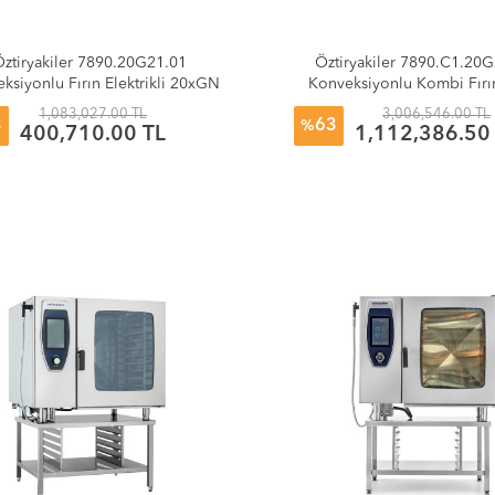
ztiryakiler 7890.20G21.01
Öztiryakiler 7890.C1.20
ksiyonlu Fırın Elektrikli 20xGN
Konveksiyonlu Kombi Fırın
2/1 Kızaklı
20xGN 2/1 Tepsı Kit Ara
1,083,027.00 TL
3,006,546.00 TL
3
63
%
400,710.00 TL
1,112,386.50