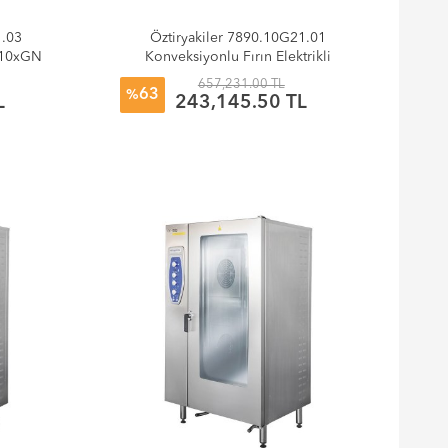
1.03
Öztiryakiler 7890.10G21.01
ı 10xGN
Konveksiyonlu Fırın Elektrikli
10xGN2/1 Kızaklı
657,231.00 TL
63
%
L
243,145.50 TL