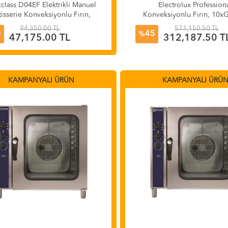
class D04EF Elektrikli Manuel
Electrolux Profession
tisserie Konveksiyonlu Fırın,
Konveksiyonlu Fırın, 10x
0x60 cm 4 Tepsi Kapasiteli
Gazlı, 260819
94,350.00 TL
571,150.50 TL
0
45
%
47,175.00 TL
312,187.50 T
KAMPANYALI ÜRÜN
KAMPANYALI ÜRÜ