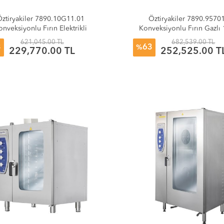
ztiryakiler 7890.10G11.01
Öztiryakiler 7890.9570
onveksiyonlu Fırın Elektrikli
Konveksiyonlu Fırın Gazl
10xGN1/1 Kızaklı
1/1 Kızaklı
621,045.00 TL
682,539.00 TL
3
63
%
229,770.00 TL
252,525.00 T