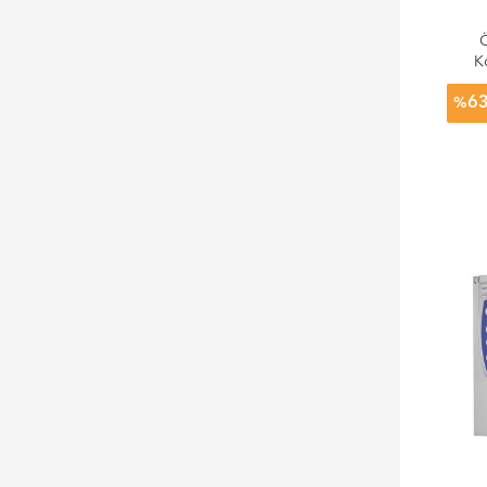
Ö
K
6
%