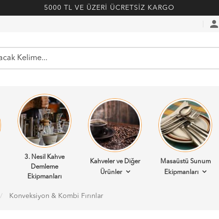
5000 TL VE ÜZERİ ÜCRETSİZ KARGO
perso
3. Nesil Kahve
Kahveler ve Diğer
Masaüstü Sunum
Demleme
Ürünler
Ekipmanları
Ekipmanları
Konveksiyon & Kombi Fırınlar