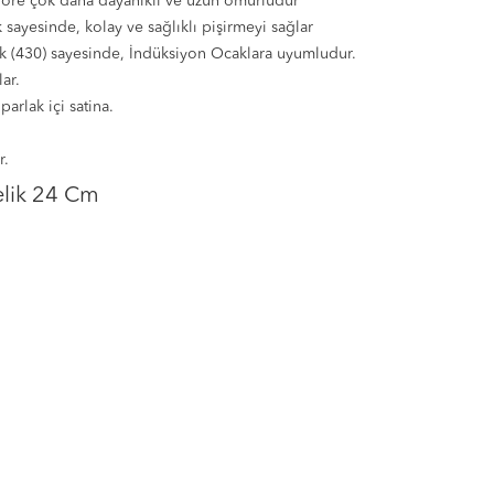
 göre çok daha dayanıklı ve uzun ömürlüdür
 sayesinde, kolay ve sağlıklı pişirmeyi sağlar
ik (430) sayesinde, İndüksiyon Ocaklara uyumludur.
ar.
parlak içi satina.
r.
elik 24 Cm