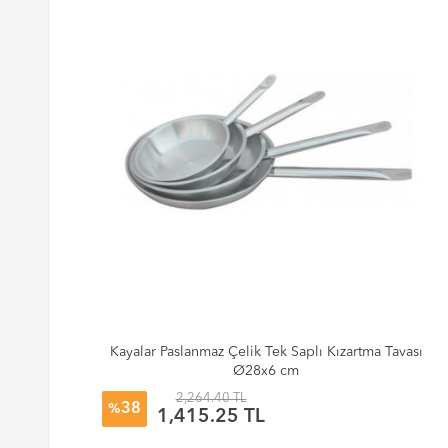
Kayalar Paslanmaz Çelik Tek Saplı Kızartma Tavası
Ø28x6 cm
2,264.40 TL
38
%
1,415.25 TL