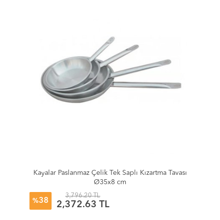
Kayalar Paslanmaz Çelik Tek Saplı Kızartma Tavası
Ø35x8 cm
3,796.20 TL
38
%
2,372.63 TL