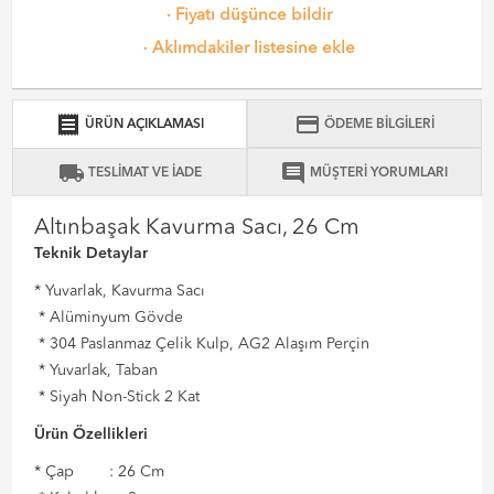
·
Fiyatı düşünce bildir
·
Aklımdakiler listesine ekle
receipt
credit_card
ÜRÜN AÇIKLAMASI
ÖDEME BİLGİLERİ
local_shipping
comment
TESLİMAT VE İADE
MÜŞTERİ YORUMLARI
Altınbaşak Kavurma Sacı, 26 Cm
Teknik Detaylar
* Yuvarlak, Kavurma Sacı
* Alüminyum Gövde
* 304 Paslanmaz Çelik Kulp, AG2 Alaşım Perçin
* Yuvarlak, Taban
* Siyah Non-Stick 2 Kat
Ürün Özellikleri
* Çap : 26 Cm