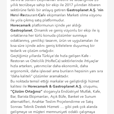
Servis & Sunum Ekipmanları üretimi ve tedariğinde 20
yıllık tecrübeye sahip bir ekip ile 2017 yılından itibaren
sektörüne farklı bir anlayış getiren
Gastroplanet A.Ş. 'nin
Ho
tel-
Re
staurant-
Ca
fe ekipmanları Marketi olma vizyonu
ile yola çıkmış satış platformudur.
Horecamark
platformunun içinde yer aldığı
Gastroplanet
, Dinamik ve geniş vizyonlu bir ekip ile iş
ortaklarına her türlü konuda çözümler sunmaya
odaklanmış, yenilikçi tasarım, ürün ve uygulamaları ile
kısa süre içinde adını geniş kitlelelere duyurmuş bir
tedarik ve çözüm ortağıdır.
Geçtiğimiz yıllarda Türkiye'de hızla gelişen Kafe -
Restoran ve Otelcilik (HoReCa) sektörlerinde ihtiyaçlar
hızla artarken, yatırımcılar daha ekonomik, daha
ergonomik, daha işlevsel ama bunların hepsinin yanı sıra
“daha kaliteli” çözümler aramaktadır.
Bu noktada temsil ettiği markalar ve geliştirdiği hizmet
kalitesi ile
Horecamark & Gastroplanet A.Ş.
oluşumu,
“Çözüm Ortağınız”
sloganıyla Endüstriyel Mutfak, Kafe,
Bar, Barista Ekipmanları, Açık Büfe, Banket ve Sunum
alternatifleri, Anahtar Teslim Projelendirme ve Satış
Sonrası Teknik Destek Hizmeti … gibi pek çok alanda
gelişmeye ve müşteri memnuniyeti odaklı çalışmaya