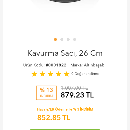
Kavurma Sacı, 26 Cm
Ürün Kodu:
#0001822
Marka:
Altınbaşak
star
star
star
star
star
0
Değerlendirme
1,007.00 TL
% 13
879.23
TL
İNDİRİM
Havale/Eft Ödeme ile % 3 İNDİRİM
852.85
TL