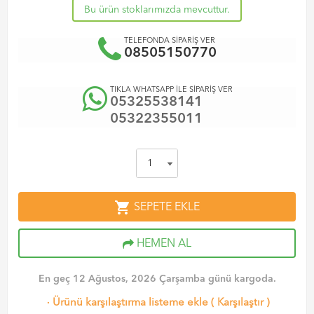
Bu ürün stoklarımızda mevcuttur.
TELEFONDA SİPARİŞ VER
08505150770
TIKLA WHATSAPP İLE SİPARİŞ VER
05325538141
05322355011
shopping_cart
SEPETE EKLE
HEMEN AL
En geç 12 Ağustos, 2026 Çarşamba günü kargoda.
·
Ürünü karşılaştırma listeme ekle
(
Karşılaştır
)