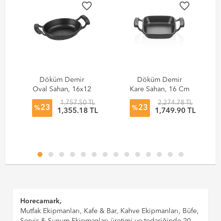
favorite_border
favorite_border
Döküm Demir
Döküm Demir
Oval Sahan, 16x12
Kare Sahan, 16 Cm
Cm
1,757.50 TL
2,274.78 TL
23
23
%
%
L
1,355.18 TL
1,749.90 TL
Horecamark,
Mutfak Ekipmanları, Kafe & Bar, Kahve Ekipmanları, Büfe,