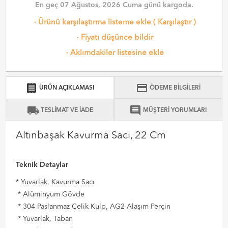
En geç 07 Ağustos, 2026 Cuma günü kargoda.
·
Ürünü karşılaştırma listeme ekle
(
Karşılaştır
)
·
Fiyatı düşünce bildir
·
Aklımdakiler listesine ekle
receipt
credit_card
ÜRÜN AÇIKLAMASI
ÖDEME BİLGİLERİ
local_shipping
comment
TESLİMAT VE İADE
MÜŞTERİ YORUMLARI
Altınbaşak Kavurma Sacı, 22 Cm
Teknik Detaylar
* Yuvarlak, Kavurma Sacı
* Alüminyum Gövde
* 304 Paslanmaz Çelik Kulp, AG2 Alaşım Perçin
* Yuvarlak, Taban