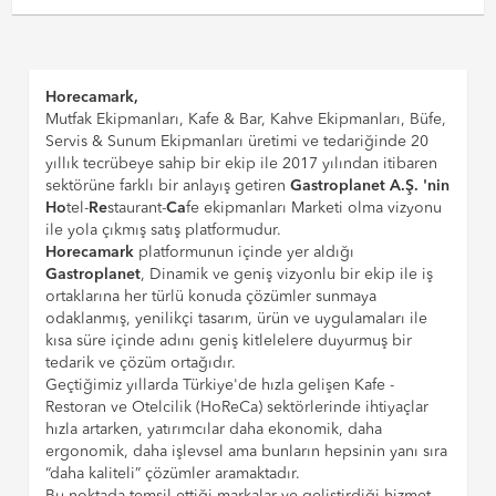
Horecamark,
Mutfak Ekipmanları, Kafe & Bar, Kahve Ekipmanları, Büfe,
Servis & Sunum Ekipmanları üretimi ve tedariğinde 20
yıllık tecrübeye sahip bir ekip ile 2017 yılından itibaren
sektörüne farklı bir anlayış getiren
Gastroplanet A.Ş. 'nin
Ho
tel-
Re
staurant-
Ca
fe ekipmanları Marketi olma vizyonu
ile yola çıkmış satış platformudur.
Horecamark
platformunun içinde yer aldığı
Gastroplanet
, Dinamik ve geniş vizyonlu bir ekip ile iş
ortaklarına her türlü konuda çözümler sunmaya
odaklanmış, yenilikçi tasarım, ürün ve uygulamaları ile
kısa süre içinde adını geniş kitlelelere duyurmuş bir
tedarik ve çözüm ortağıdır.
Geçtiğimiz yıllarda Türkiye'de hızla gelişen Kafe -
Restoran ve Otelcilik (HoReCa) sektörlerinde ihtiyaçlar
hızla artarken, yatırımcılar daha ekonomik, daha
ergonomik, daha işlevsel ama bunların hepsinin yanı sıra
“daha kaliteli” çözümler aramaktadır.