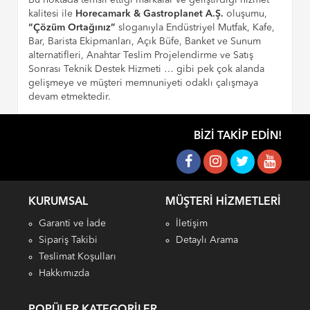
Bu noktada temsil ettiği markalar ve geliştirdiği hizmet
kalitesi ile
Horecamark & Gastroplanet A.Ş.
oluşumu,
“Çözüm Ortağınız”
sloganıyla Endüstriyel Mutfak, Kafe,
Bar, Barista Ekipmanları, Açık Büfe, Banket ve Sunum
alternatifleri, Anahtar Teslim Projelendirme ve Satış
Sonrası Teknik Destek Hizmeti … gibi pek çok alanda
gelişmeye ve müşteri memnuniyeti odaklı çalışmaya
devam etmektedir.
BIZI TAKIP EDIN!
KURUMSAL
MÜŞTERI HIZMETLERI
Garanti ve İade
İletişim
Sipariş Takibi
Detaylı Arama
Teslimat Koşulları
Hakkımızda