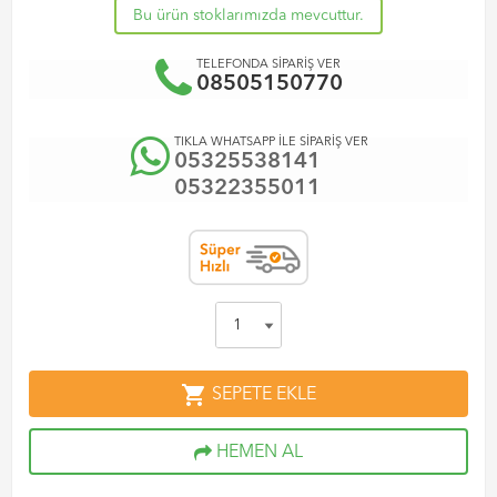
Bu ürün stoklarımızda mevcuttur.
TELEFONDA SİPARİŞ VER
08505150770
TIKLA WHATSAPP İLE SİPARİŞ VER
05325538141
05322355011
shopping_cart
SEPETE EKLE
HEMEN AL