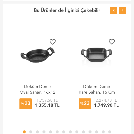
Bu Ürünler de İlginizi Çekebilir
favorite_border
favorite_border
Döküm Demir
Döküm Demir
Oval Sahan, 16x12
Kare Sahan, 16 Cm
Cm
1,757.50 TL
2,274.78 TL
23
23
%
%
L
1,355.18 TL
1,749.90 TL