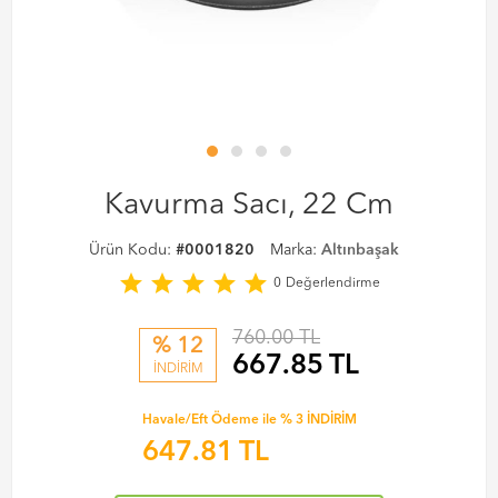
Kavurma Sacı, 22 Cm
Ürün Kodu:
#0001820
Marka:
Altınbaşak
star
star
star
star
star
0
Değerlendirme
760.00 TL
% 12
667.85
TL
İNDİRİM
Havale/Eft Ödeme ile % 3 İNDİRİM
647.81
TL