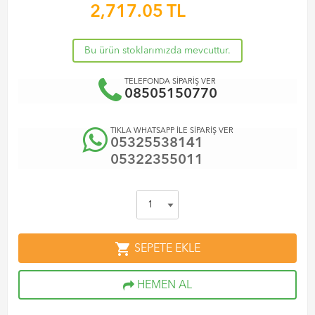
2,717.05
TL
Bu ürün stoklarımızda mevcuttur.
TELEFONDA SİPARİŞ VER
08505150770
TIKLA WHATSAPP İLE SİPARİŞ VER
05325538141
05322355011
shopping_cart
SEPETE EKLE
HEMEN AL