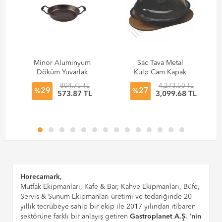
Minor Aluminyum
Sac Tava Metal
Döküm Yuvarlak
Kulp Cam Kapak
Sahan Bronz
Döküm Eco 28 Cm
804.75 TL
4,273.50 TL
29
27
Desenli 20 cm
1,5 Litre
%
%
573.87 TL
3,099.68 TL
Taşev T3023
Horecamark,
Mutfak Ekipmanları, Kafe & Bar, Kahve Ekipmanları, Büfe,
Servis & Sunum Ekipmanları üretimi ve tedariğinde 20
yıllık tecrübeye sahip bir ekip ile 2017 yılından itibaren
sektörüne farklı bir anlayış getiren
Gastroplanet A.Ş. 'nin