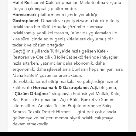
Ho
tel-
Re
staurant-
Ca
fe ekipmanları Marketi olma vizyonu
ile yola çıkmış satış platformudur.
Horecamark
platformunun içinde yer aldığı
Gastroplanet
, Dinamik ve geniş vizyonlu bir ekip ile iş
ortaklarına her türlü konuda çözümler sunmaya
odaklanmış, yenilikçi tasarım, ürün ve uygulamaları ile
kısa süre içinde adını geniş kitlelelere duyurmuş bir
tedarik ve çözüm ortağıdır.
Geçtiğimiz yıllarda Türkiye'de hızla gelişen Kafe -
Restoran ve Otelcilik (HoReCa) sektörlerinde ihtiyaçlar
hızla artarken, yatırımcılar daha ekonomik, daha
ergonomik, daha işlevsel ama bunların hepsinin yanı sıra
“daha kaliteli” çözümler aramaktadır.
Bu noktada temsil ettiği markalar ve geliştirdiği hizmet
kalitesi ile
Horecamark & Gastroplanet A.Ş.
oluşumu,
“Çözüm Ortağınız”
sloganıyla Endüstriyel Mutfak, Kafe,
Bar, Barista Ekipmanları, Açık Büfe, Banket ve Sunum
alternatifleri, Anahtar Teslim Projelendirme ve Satış
Sonrası Teknik Destek Hizmeti … gibi pek çok alanda
gelişmeye ve müşteri memnuniyeti odaklı çalışmaya
devam etmektedir.