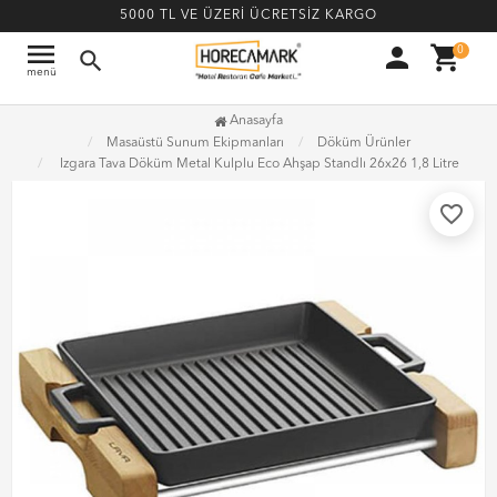
5000 TL VE ÜZERİ ÜCRETSİZ KARGO
menu
person
shopping_cart
0
search
menü
Anasayfa
Masaüstü Sunum Ekipmanları
Döküm Ürünler
Izgara Tava Döküm Metal Kulplu Eco Ahşap Standlı 26x26 1,8 Litre
favorite_border