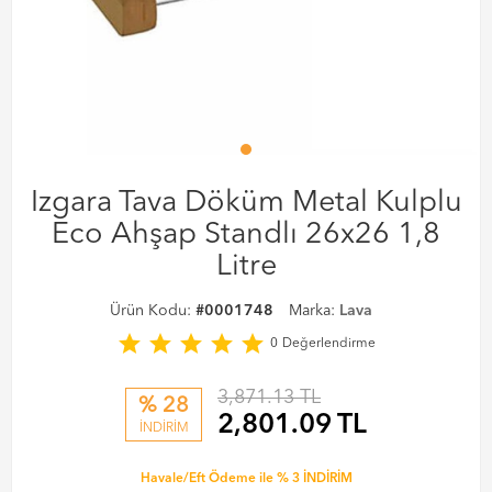
Izgara Tava Döküm Metal Kulplu
Eco Ahşap Standlı 26x26 1,8
Litre
Ürün Kodu:
#0001748
Marka:
Lava
star
star
star
star
star
0
Değerlendirme
3,871.13 TL
% 28
2,801.09
TL
İNDİRİM
Havale/Eft Ödeme ile % 3 İNDİRİM