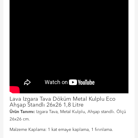
Lava Izgara Tava Döküm Metal Kulplu Eco
Ahşap Standlı 26x26 1,8 Litre
Ürün Tanımı:
Izgara Tava, Metal Kulplu, Ahşap standlı. Ölçü
26x26 cm.
Malzeme Kaplama: 1 kat emaye kaplama, 1 fırınlama.