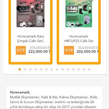
favorite_border
favorite_border
Horecamark Kara
Horecamark
Şimşek Cafe Set (
HRCUP23 Cafe Set
Futurmat )
( La Cimbali M23 )
TL
275,000.00 TL
352,500.00 TL
19
14
%
%
 TL
222,000.00 TL
302,000.00 TL
irmeni
Horecamark,
Mutfak Ekipmanları, Kafe & Bar, Kahve Ekipmanları, Büfe,
Servis & Sunum Ekipmanları üretimi ve tedariğinde 20
yıllık tecrübeye sahip bir ekip ile 2017 yılından itibaren