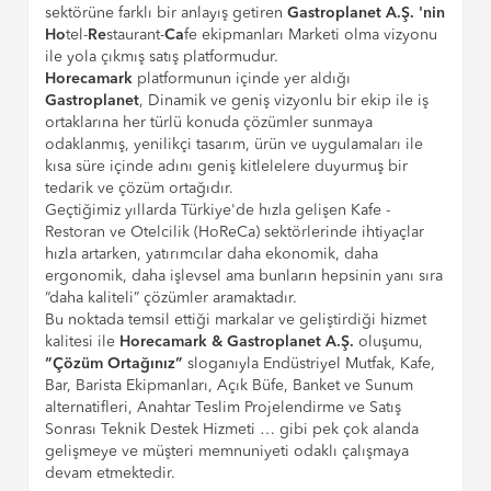
sektörüne farklı bir anlayış getiren
Gastroplanet A.Ş. 'nin
Ho
tel-
Re
staurant-
Ca
fe ekipmanları Marketi olma vizyonu
ile yola çıkmış satış platformudur.
Horecamark
platformunun içinde yer aldığı
Gastroplanet
, Dinamik ve geniş vizyonlu bir ekip ile iş
ortaklarına her türlü konuda çözümler sunmaya
odaklanmış, yenilikçi tasarım, ürün ve uygulamaları ile
kısa süre içinde adını geniş kitlelelere duyurmuş bir
tedarik ve çözüm ortağıdır.
Geçtiğimiz yıllarda Türkiye'de hızla gelişen Kafe -
Restoran ve Otelcilik (HoReCa) sektörlerinde ihtiyaçlar
hızla artarken, yatırımcılar daha ekonomik, daha
ergonomik, daha işlevsel ama bunların hepsinin yanı sıra
“daha kaliteli” çözümler aramaktadır.
Bu noktada temsil ettiği markalar ve geliştirdiği hizmet
kalitesi ile
Horecamark & Gastroplanet A.Ş.
oluşumu,
“Çözüm Ortağınız”
sloganıyla Endüstriyel Mutfak, Kafe,
Bar, Barista Ekipmanları, Açık Büfe, Banket ve Sunum
alternatifleri, Anahtar Teslim Projelendirme ve Satış
Sonrası Teknik Destek Hizmeti … gibi pek çok alanda
gelişmeye ve müşteri memnuniyeti odaklı çalışmaya
devam etmektedir.