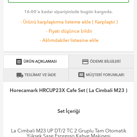
16:00'a kadar siparişinizde bugün kargoda.
·
Ürünü karşılaştırma listeme ekle
(
Karşılaştır
)
·
Fiyatı düşünce bildir
·
Aklımdakiler listesine ekle
receipt
credit_card
ÜRÜN AÇIKLAMASI
ÖDEME BİLGİLERİ
local_shipping
comment
TESLİMAT VE İADE
MÜŞTERİ YORUMLARI
Horecamark HRCUP23X Cafe Set ( La Cimbali M23 )
Set İçeriği
La Cimbali M23 UP DT/2 TC 2 Gruplu Tam Otomatik
Yüksek Şase Espresso Kahve Makinesi