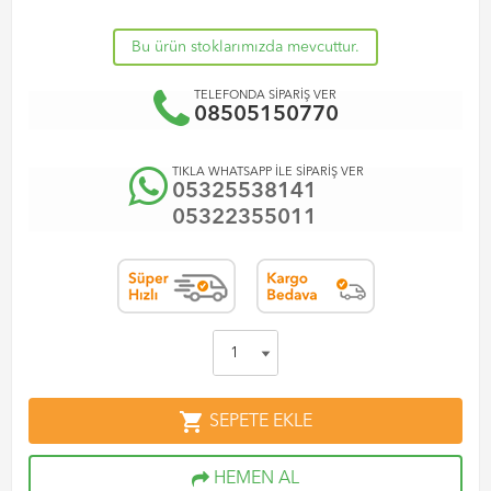
Bu ürün stoklarımızda mevcuttur.
TELEFONDA SİPARİŞ VER
08505150770
TIKLA WHATSAPP İLE SİPARİŞ VER
05325538141
05322355011
shopping_cart
SEPETE EKLE
HEMEN AL