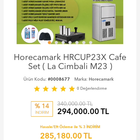
Horecamark HRCUP23X Cafe
Set ( La Cimbali M23 )
Ürün Kodu:
#0008677
Marka:
Horecamark
star
star
star
star
star
0
Değerlendirme
340,000.00 TL
% 14
294,000.00
TL
İNDİRİM
Havale/Eft Ödeme ile % 3 İNDİRİM
285,180.00
TL