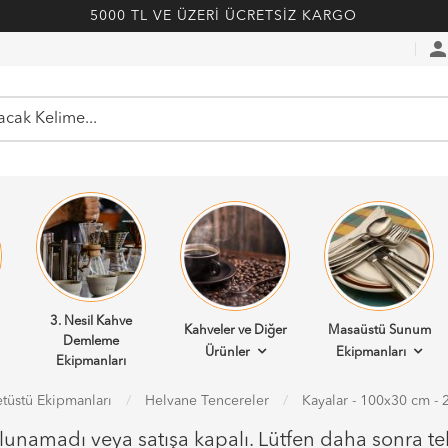
5000 TL VE ÜZERİ ÜCRETSİZ KARGO
perso
3. Nesil Kahve
Kahveler ve Diğer
Masaüstü Sunum
Demleme
Ürünler
Ekipmanları
Ekipmanları
tüstü Ekipmanları
Helvane Tencereler
Kayalar - 100x30 cm - 
ulunamadı veya satışa kapalı. Lütfen daha sonra te