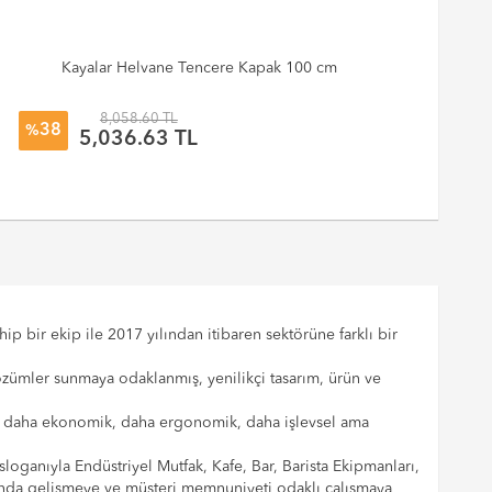
Kayalar Helvane Tencere Kapak 100 cm
8,058.60 TL
38
%
%
5,036.63 TL
p bir ekip ile 2017 yılından itibaren sektörüne farklı bir
çözümler sunmaya odaklanmış, yenilikçi tasarım, ürün ve
cılar daha ekonomik, daha ergonomik, daha işlevsel ama
sloganıyla Endüstriyel Mutfak, Kafe, Bar, Barista Ekipmanları,
landa gelişmeye ve müşteri memnuniyeti odaklı çalışmaya