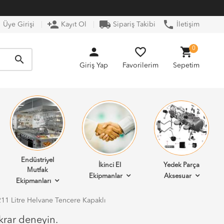
n
person_add
local_shipping
phone
Üye Girişi
Kayıt Ol
Sipariş Takibi
İletişim
person
favorite_border
shopping_cart
0
search
Giriş Yap
Favorilerim
Sepetim
Endüstriyel
İkinci El
Yedek Parça
Mutfak
Ekipmanlar
Aksesuar
Ekipmanları
211 Litre Helvane Tencere Kapaklı
krar deneyin.