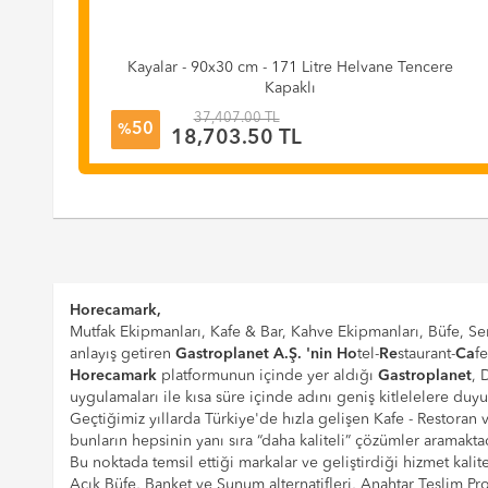
e
Kayalar - 90x30 cm - 171 Litre Helvane Tencere
Kapaklı
37,407.00 TL
50
%
18,703.50 TL
Horecamark,
Mutfak Ekipmanları, Kafe & Bar, Kahve Ekipmanları, Büfe, Ser
anlayış getiren
Gastroplanet A.Ş. 'nin
Ho
tel-
Re
staurant-
Ca
f
Horecamark
platformunun içinde yer aldığı
Gastroplanet
, 
uygulamaları ile kısa süre içinde adını geniş kitlelelere duy
Geçtiğimiz yıllarda Türkiye'de hızla gelişen Kafe - Restoran
bunların hepsinin yanı sıra “daha kaliteli” çözümler aramaktad
Bu noktada temsil ettiği markalar ve geliştirdiği hizmet kalite
Açık Büfe, Banket ve Sunum alternatifleri, Anahtar Teslim 