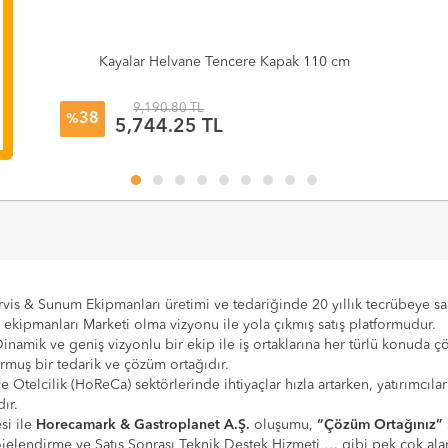
Kayalar Helvane Tencere Kapak 110 cm
9,190.80 TL
38
%
5,744.25 TL
vis & Sunum Ekipmanları üretimi ve tedariğinde 20 yıllık tecrübeye sahi
e ekipmanları Marketi olma vizyonu ile yola çıkmış satış platformudur.
Dinamik ve geniş vizyonlu bir ekip ile iş ortaklarına her türlü konuda 
urmuş bir tedarik ve çözüm ortağıdır.
 ve Otelcilik (HoReCa) sektörlerinde ihtiyaçlar hızla artarken, yatırım
ır.
si ile
Horecamark & Gastroplanet A.Ş.
oluşumu,
“Çözüm Ortağınız”
Projelendirme ve Satış Sonrası Teknik Destek Hizmeti … gibi pek çok a